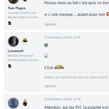
Heuuu mais au fait c'est quoi ce tr
Two Pages
Je poste, donc je suis
vi c une marque... autant pour moi
Membre depuis 23 ans
signaler
01 Novembre 2004 à 22:05
Lonewolf
Membre d’honneur
Membre depuis 23 ans
Click
Better to be hated for who you are, than loved fo
signaler
02 Novembre 2004 à 10:38
Attention, sur les EH, la polarité es