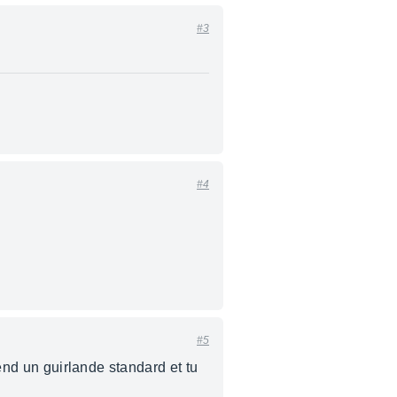
#3
#4
#5
rend un guirlande standard et tu