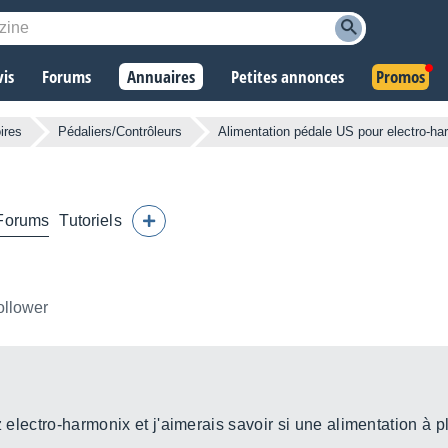
vis
Forums
Annuaires
Petites annonces
Promos
ires
Pédaliers/Contrôleurs
Alimentation pédale US pour electro-ha
Forums
Tutoriels
ollower
z electro-harmonix et j'aimerais savoir si une alimentation à p