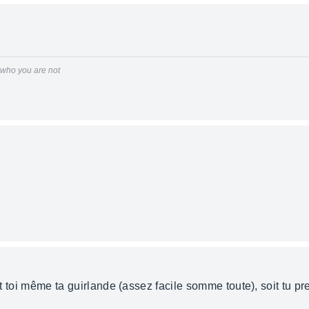
r who you are not
ait toi même ta guirlande (assez facile somme toute), soit tu p