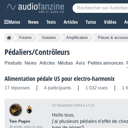
Matos
News
Tests
Articles
Tutos
Vidéos
A
Forums
Guitares
Amplification
Pièces & accesso
Pédaliers/Contrôleurs
Produits
News
Articles
Médias
Avis
Petites annonces
Alimentation pédale US pour electro-harmonix
17 réponses
4 participants
1 032 vues
1 f
01 Novembre 2004 à 17:21
Hello tous,
Two Pages
j'ai plusieurs pédales d'effet de che
Je poste, donc je suis
type de prises?