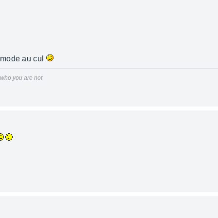
hmode au cul
r who you are not