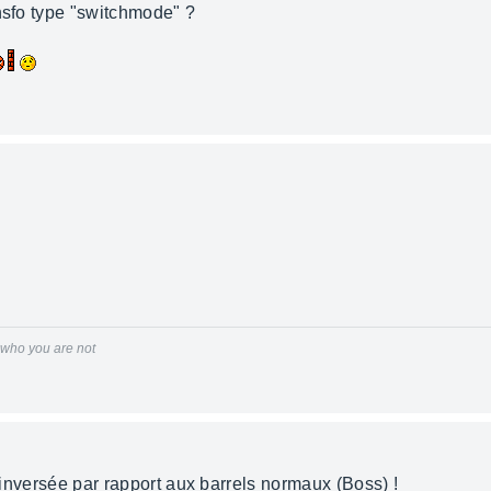
ansfo type "switchmode" ?
r who you are not
t inversée par rapport aux barrels normaux (Boss) !