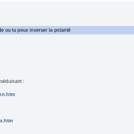
 ou tu peux inverser la polarité
 séduisant :
ohn.htm
ex.htm