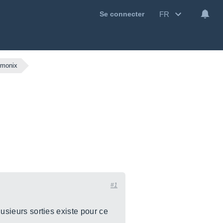
FR
Se connecter
rmonix
#1
lusieurs sorties existe pour ce