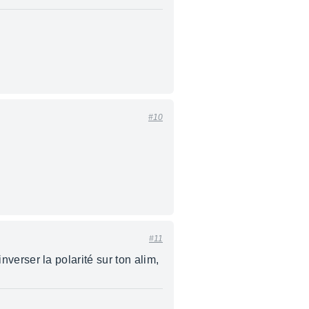
#10
#11
inverser la polarité sur ton alim,