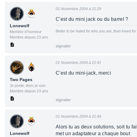
01 Novembre 2004 à 21:29
C'est du mini jack ou du barrel ?
Lonewolf
Better to be hated for who you are, than loved fo
Membre d’honneur
Membre depuis 23 ans
signaler
01 Novembre 2004 à 21:41
C'est du mini-jack, merci
Two Pages
Je poste, donc je suis
Membre depuis 23 ans
signaler
01 Novembre 2004 à 21:49
Alors tu as deux solutions, soit tu f
Lonewolf
met un adaptateur a chaque bout