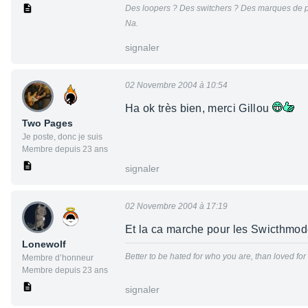
Des loopers ? Des switchers ? Des marques de p
Na.
signaler
02 Novembre 2004 à 10:54
Ha ok très bien, merci Gillou
Two Pages
Je poste, donc je suis
Membre depuis 23 ans
signaler
02 Novembre 2004 à 17:19
Et la ca marche pour les Swicthmode
Lonewolf
Better to be hated for who you are, than loved fo
Membre d’honneur
Membre depuis 23 ans
signaler