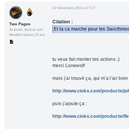
02 Novembre 2004 à 17:27
Citation :
Two Pages
Et la ca marche pour les Swicthmode
Je poste, donc je suis
Membre depuis 23 ans
tu veux fait monter tes actions ;)
merci Lonewolf
mais j'ai trouvé ça, qui m'a l'air bien
http://www.cioks.com/products/j
puis j'ajoute ça :
http://www.cioks.com/products/fl