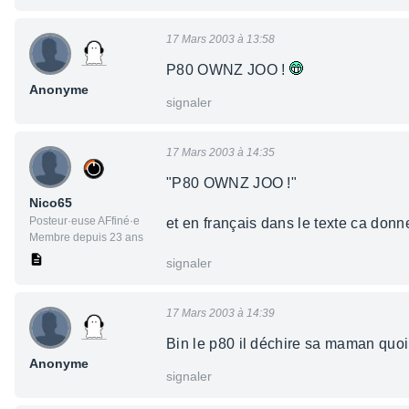
17 Mars 2003 à 13:58
P80 OWNZ JOO !
Anonyme
signaler
17 Mars 2003 à 14:35
"P80 OWNZ JOO !"
Nico65
Posteur·euse AFfiné·e
et en français dans le texte ca donn
Membre depuis 23 ans
signaler
17 Mars 2003 à 14:39
Bin le p80 il déchire sa maman quo
Anonyme
signaler