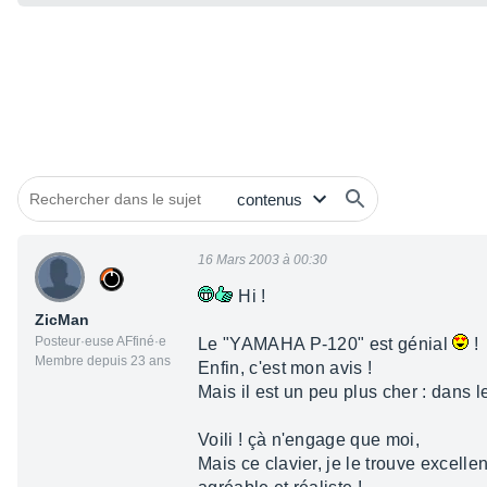
16 Mars 2003 à 00:30
Hi !
ZicMan
Posteur·euse AFfiné·e
Le "YAMAHA P-120" est génial
!
Membre depuis 23 ans
Enfin, c'est mon avis !
Mais il est un peu plus cher : dans l
Voili ! çà n'engage que moi,
Mais ce clavier, je le trouve excellen