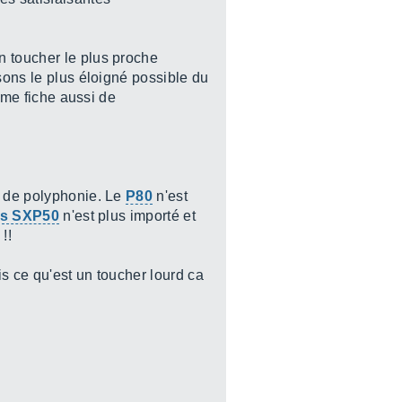
n toucher le plus proche
sons le plus éloigné possible du
e me fiche aussi de
s de polyphonie. Le
P80
n'est
cs SXP50
n'est plus importé et
!!
is ce qu'est un toucher lourd ca