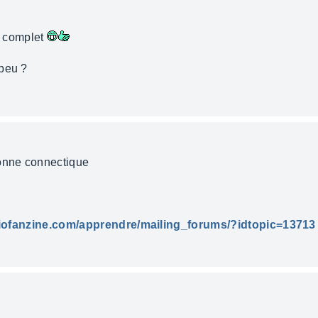
et complet
 peu ?
onne connectique
udiofanzine.com/apprendre/mailing_forums/?idtopic=13713