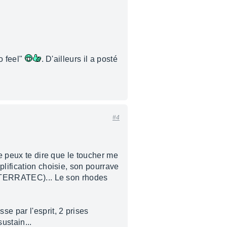
no feel"
. D'ailleurs il a posté
#4
je peux te dire que le toucher me
plification choisie, son pourrave
n (TERRATEC)... Le son rhodes
e par l'esprit, 2 prises
ustain...