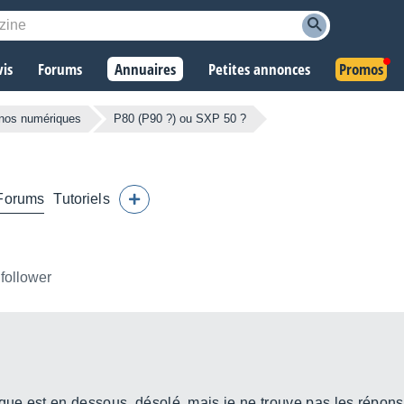
vis
Forums
Annuaires
Petites annonces
Promos
nos numériques
P80 (P90 ?) ou SXP 50 ?
Forums
Tutoriels
 follower
ique est en dessous, désolé, mais je ne trouve pas les répons