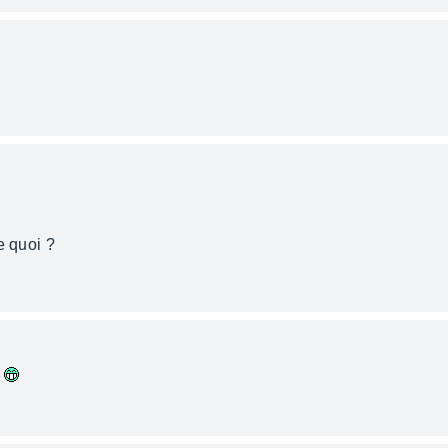
e quoi ?
i