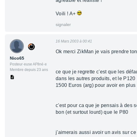
agréable et réaliste !
Voili ! A+
signaler
16 Mars 2003 à 00:41
Ok merci ZikMan je vais prendre to
Nico65
Posteur·euse AFfiné·e
Membre depuis 23 ans
ce que je regrette c'est que les d
dans les autres produits, et le P120
1500 Euros (arg) pour avoir en plus
c'est pour ca que je pensais à des s
bon (et surtout lourd) que le P80
j'aimerais aussi avoir un avis sur c