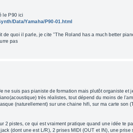
é le P90 ici
Synth/Data/Yamaha/P90-01.html
sait de quoi il parle, je cite "The Roland has a much better pia
ourre pas
Je ne suis pas pianiste de formation mais plutôt organiste et 
iano(acoustique) très réalistes, tout dépend du moins de l'am
 casque (naturellement) sur une chaine hifi, sur ma carte so
2 pistes, ce qui est vraiment pratique quand une idée te pass
jack (dont une est L/R), 2 prises MIDI (OUT et IN), une prise s