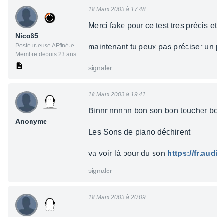
18 Mars 2003 à 17:48
Merci fake pour ce test tres précis 
Nico65
Posteur·euse AFfiné·e
maintenant tu peux pas préciser un
Membre depuis 23 ans
signaler
18 Mars 2003 à 19:41
Binnnnnnnn bon son bon toucher b
Anonyme
Les Sons de piano déchirent
va voir là pour du son
https://fr.a
signaler
18 Mars 2003 à 20:09