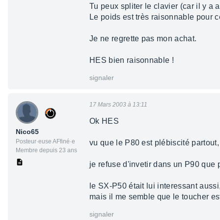
Tu peux spliter le clavier (car il y a
Le poids est très raisonnable pour c
Je ne regrette pas mon achat.
HES bien raisonnable !
signaler
17 Mars 2003 à 13:11
Ok HES
Nico65
Posteur·euse AFfiné·e
vu que le P80 est plébiscité partout
Membre depuis 23 ans
je refuse d'invetir dans un P90 que 
le SX-P50 était lui interessant auss
mais il me semble que le toucher es
signaler