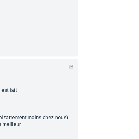
#5
est fait
et bizarrement moins chez nous)
u meilleur