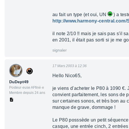
au fait un type (et oui, UN
) a test
http://www.harmony-central.com/
il note 2/10 !! mais je sais pas s'il 
en 2001, il était pas sorti si je me g
signaler
17 Mars 2003 à 12:36
Hello Nico65,
DuDept49
Posteur·euse AFfiné·e
je viens d'acheter le P80 à 1090 €. 
Membre depuis 24 ans
convient parfaitement, les sons de p
sur certaines sonos, et très bon au
manque de grave, dommage !
Le P80 posssède un petit séquenceur 
casque, une entrée cinch, 2 entrées 