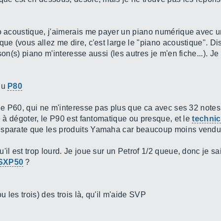
no acoustique, j'aimerais me payer un piano numérique avec u
que (vous allez me dire, c'est large le "piano acoustique". Di
son(s) piano m'interesse aussi (les autres je m'en fiche...). J
du
P80
t le P60, qui ne m'interesse pas plus que ca avec ses 32 note
le à dégoter, le P90 est fantomatique ou presque, et le
techni
isparate que les produits Yamaha car beaucoup moins vendu 
'il est trop lourd. Je joue sur un Petrof 1/2 queue, donc je sa
SXP50
?
 les trois) des trois là, qu'il m'aide SVP