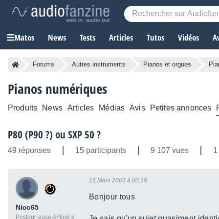
Matos
News
Tests
Articles
Tutos
Vidéos
A
Forums
Autres instruments
Pianos et orgues
Pia
Pianos numériques
Produits
News
Articles
Médias
Avis
Petites annonces
P80 (P90 ?) ou SXP 50 ?
49 réponses
15 participants
9 107 vues
1
16 Mars 2003 à 00:19
Bonjour tous
Nico65
Posteur·euse AFfiné·e
Je sais qu'un sujet quasiment ident