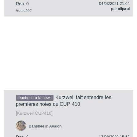
Rep. 0
04/03/2021 21:04
par
olipaul
Vues 402
Kurzweil fait entendre les
réactions à la news
premières notes du CUP 410
[
]
CUP410
Kurzweil
Banshee in Avalon