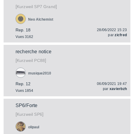
[
]
SP7 Grand
Kurzweil
Neo Alchemist
Rep. 18
28/06/2022 15:23
par
zicfred
Vues 3162
recherche notice
[
]
PC88
Kurzweil
musique2010
Rep. 12
06/09/2021 19:47
par
xavierbzh
Vues 1854
SP6/Forte
[
]
SP6
Kurzweil
olipaul