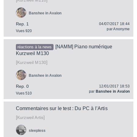
M210
Kurzweil
Banshee in Avalon
Rep. 1
04/07/2017 18:44
par
Anonyme
Vues 920
[NAMM] Piano numérique
réactions à la news
Kurzweil M130
[
]
M130
Kurzweil
Banshee in Avalon
Rep. 0
12/01/2017 18:53
par
Banshee in Avalon
Vues 510
Commentaires sur le test : Du PC à l’Artis
[
]
Artis
Kurzweil
sleepless