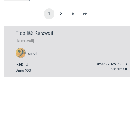
1
2
Fiabilité Kurzweil
[
]
Kurzweil
smell
Rep. 0
05/09/2025 22:13
par
smell
Vues 223