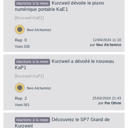
Kurzweil dévoile le piano
réactions à la news
numérique portable KaE1
[
]
KaE1
Kurzweil
Neo Alchemist
Rep. 0
12/04/2024 11:10
par
Neo Alchemist
Vues 338
Kurzweil a dévoilé le nouveau
réactions à la news
KaP1
[
]
KaP1
Kurzweil
Neo Alchemist
Rep. 2
25/02/2024 21:43
par
Pat Othon
Vues 561
Découvrez le SP7 Grand de
réactions à la news
Kurzweil