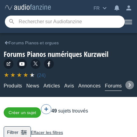
FR
Forums Pianos et orgues
Forums Pianos numériques Kurzweil
(24)
Produits
News
Articles
Avis
Annonces
Forums
Tuto
49
sujets trouvés
Créer un sujet
Filtrer
Effacer les filtres