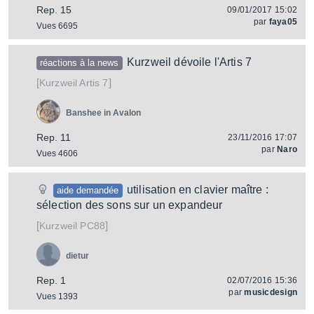
Rep. 15
09/01/2017 15:02
par
faya05
Vues 6695
Kurzweil dévoile l'Artis 7
réactions à la news
[
]
Artis 7
Kurzweil
Banshee in Avalon
Rep. 11
23/11/2016 17:07
par
Naro
Vues 4606
utilisation en clavier maître :
aide demandée
sélection des sons sur un expandeur
[
]
PC88
Kurzweil
dietur
Rep. 1
02/07/2016 15:36
par
musicdesign
Vues 1393