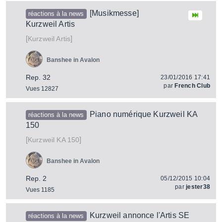
[Musikmesse]
réactions à la news
Kurzweil Artis
[
]
Artis
Kurzweil
Banshee in Avalon
Rep. 32
23/01/2016 17:41
par
French Club
Vues 12827
Piano numérique Kurzweil KA
réactions à la news
150
[
]
KA 150
Kurzweil
Banshee in Avalon
Rep. 2
05/12/2015 10:04
par
jester38
Vues 1185
Kurzweil annonce l'Artis SE
réactions à la news