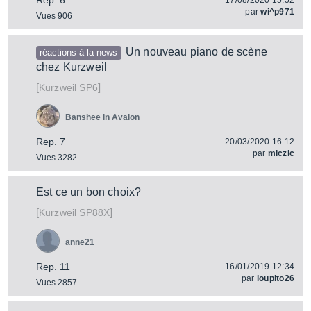
Rep. 6
17/08/2020 15:52
par
wi^p971
Vues 906
Un nouveau piano de scène
réactions à la news
chez Kurzweil
[
]
SP6
Kurzweil
Banshee in Avalon
Rep. 7
20/03/2020 16:12
par
miczic
Vues 3282
Est ce un bon choix?
[
]
SP88X
Kurzweil
anne21
Rep. 11
16/01/2019 12:34
par
loupito26
Vues 2857