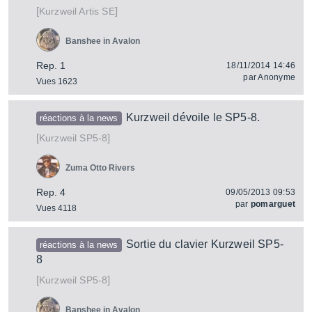
[
]
Artis SE
Kurzweil
Banshee in Avalon
Rep. 1
18/11/2014 14:46
par
Anonyme
Vues 1623
Kurzweil dévoile le SP5-8.
réactions à la news
[
]
SP5-8
Kurzweil
Zuma Otto Rivers
Rep. 4
09/05/2013 09:53
par
pomarguet
Vues 4118
Sortie du clavier Kurzweil SP5-
réactions à la news
8
[
]
SP5-8
Kurzweil
Banshee in Avalon