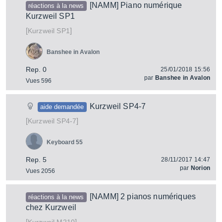
[NAMM] Piano numérique
réactions à la news
Kurzweil SP1
[
]
SP1
Kurzweil
Banshee in Avalon
Rep. 0
25/01/2018 15:56
par
Banshee in Avalon
Vues 596
Kurzweil SP4-7
aide demandée
[
]
SP4-7
Kurzweil
Keyboard 55
Rep. 5
28/11/2017 14:47
par
Norion
Vues 2056
[NAMM] 2 pianos numériques
réactions à la news
chez Kurzweil
[
]