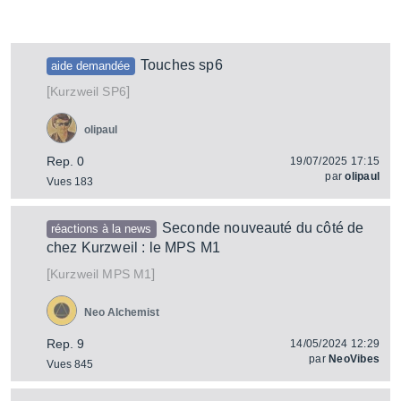
Touches sp6
aide demandée
[
]
SP6
Kurzweil
olipaul
Rep. 0
19/07/2025 17:15
par
olipaul
Vues 183
Seconde nouveauté du côté de
réactions à la news
chez Kurzweil : le MPS M1
[
]
MPS M1
Kurzweil
Neo Alchemist
Rep. 9
14/05/2024 12:29
par
NeoVibes
Vues 845