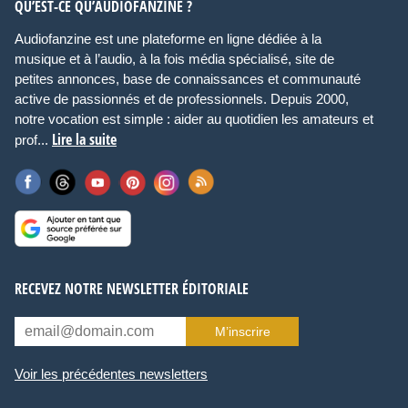
QU’EST-CE QU’AUDIOFANZINE ?
4 ~ 20 K
Audiofanzine est une plateforme en ligne dédiée à la
musique et à l’audio, à la fois média spécialisé, site de
Rapport signal/bruit
petites annonces, base de connaissances et communauté
active de passionnés et de professionnels. Depuis 2000,
Supérieur à 115 dB (EIAJ)
notre vocation est simple : aider au quotidien les amateurs et
Lire la suite
prof...
Distorsion
0,006 % (EIAJ)
Niveau de sortie
2
RECEVEZ NOTRE NEWSLETTER ÉDITORIALE
Consommation
M’inscrire
31 Watt
Voir les précédentes newsletters
Alimentation