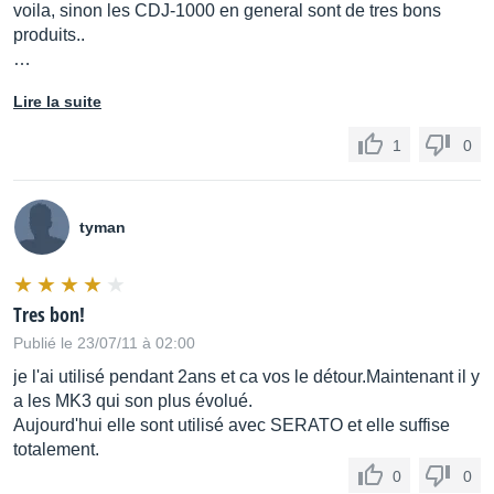
voila, sinon les CDJ-1000 en general sont de tres bons
Démarrage rapide
produits..
After searching Track
…
After Hot Cue REC
Lire la suite
After Hot Cue PLAY
1
0
Démarrage au Fader/Démarrage au point de repère
Oui
tyman
Enchaînement automatique
Oui
Tres bon!
Publié le 23/07/11 à 02:00
Ajustement de la vitesse
je l'ai utilisé pendant 2ans et ca vos le détour.Maintenant il y
oui
a les MK3 qui son plus évolué.
Aujourd'hui elle sont utilisé avec SERATO et elle suffise
Tempo
totalement.
0
0