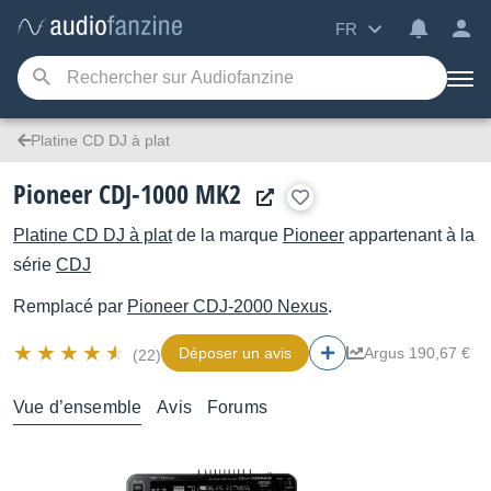
FR
Platine CD DJ à plat
Pioneer CDJ-1000 MK2
Platine CD DJ à plat
de la marque
Pioneer
appartenant à la
série
CDJ
Remplacé par
Pioneer
CDJ-2000 Nexus
.
Déposer un avis
Argus 190,67 €
(22)
Vue d’ensemble
Avis
Forums