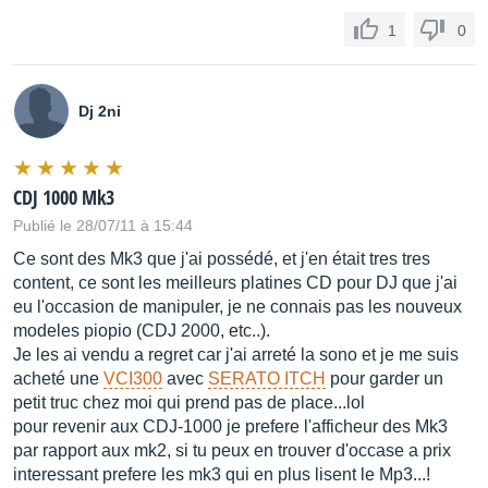
1
0
Diamètre du Jog Dial
206,0 mm
Dj 2ni
Type de Jog Dial
Touch sensitive with silver JOG Ring
CDJ 1000 Mk3
Publié le 28/07/11 à 15:44
Modes Jog
Ce sont des Mk3 que j'ai possédé, et j'en était tres tres
mode CDJ et Mode Vinyl
content, ce sont les meilleurs platines CD pour DJ que j'ai
eu l'occasion de manipuler, je ne connais pas les nouveux
Pitch Bend
modeles piopio (CDJ 2000, etc..).
Je les ai vendu a regret car j'ai arreté la sono et je me suis
Oui
acheté une
VCI300
avec
SERATO ITCH
pour garder un
petit truc chez moi qui prend pas de place...lol
Scratch Play / Cue
pour revenir aux CDJ-1000 je prefere l'afficheur des Mk3
par rapport aux mk2, si tu peux en trouver d'occase a prix
Oui
interessant prefere les mk3 qui en plus lisent le Mp3...!