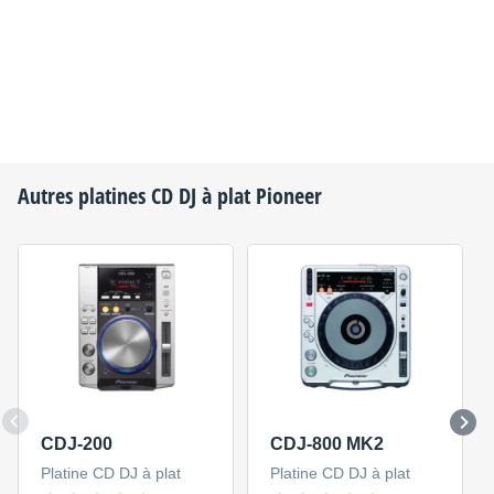
Fonctions points de repère
Auto Cue
Autres platines CD DJ à plat
Pioneer
Oui
Cue Manuel
Oui
Point de repère en temps réel
Oui
CDJ-200
CDJ-800 MK2
Sampler de points de repère
Platine CD DJ à plat
Platine CD DJ à plat
Oui