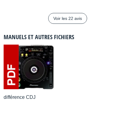
Voir les 22 avis
Master Tempo
Oui
MANUELS ET AUTRES FICHIERS
Contrôle du Tempo
0,02% at +/-6%, 0,05% at +/-10% & 16%
Variation du Tempo (CD)
+/-6%,+/-10%,+/-16%,+/-100%
différence CDJ
Compteur BPM
Oui
Chargement motorisé Slot-In
Oui