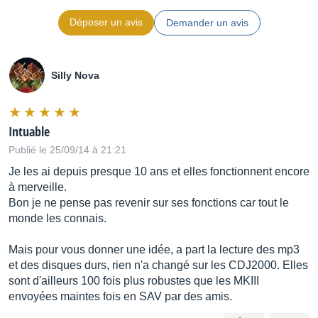
Déposer un avis
Demander un avis
Retour automatique
Oui
Silly Nova
Boucle continue en temps réel
Oui
Intuable
Réglage Loop
Publié le 25/09/14 à 21:21
entrée/sortie
Je les ai depuis presque 10 ans et elles fonctionnent encore
à merveille.
Bon je ne pense pas revenir sur ses fonctions car tout le
Reloop
monde les connais.
Oui
Mais pour vous donner une idée, a part la lecture des mp3
et des disques durs, rien n'a changé sur les CDJ2000. Elles
Mémoire
sont d'ailleurs 100 fois plus robustes que les MKIII
envoyées maintes fois en SAV par des amis.