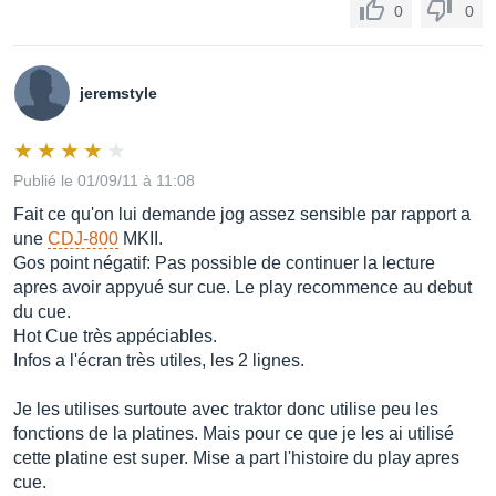
0
0
Carte mémoire MMC
Oui
jeremstyle
Données Wave
Oui
Publié le 01/09/11 à 11:08
Fait ce qu'on lui demande jog assez sensible par rapport a
Mémoire point de repère/boucle
une
CDJ-800
MKII.
Gos point négatif: Pas possible de continuer la lecture
Oui
apres avoir appyué sur cue. Le play recommence au debut
du cue.
Antichoc
Hot Cue très appéciables.
Oui
Infos a l'écran très utiles, les 2 lignes.
Je les utilises surtoute avec traktor donc utilise peu les
Contrôle CD
fonctions de la platines. Mais pour ce que je les ai utilisé
cette platine est super. Mise a part l'histoire du play apres
cue.