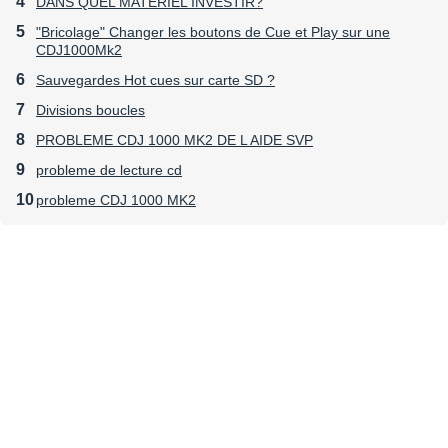
DANS QUEL MATERIEL INVESTIR?
"Bricolage" Changer les boutons de Cue et Play sur une
CDJ1000Mk2
Généralités
Sauvegardes Hot cues sur carte SD ?
Divisions boucles
PROBLEME CDJ 1000 MK2 DE L AIDE SVP
Conversion Legato Link
probleme de lecture cd
Oui
probleme CDJ 1000 MK2
Anti-vibrations
Oui
Sortie analogique
1 stereo RCA
Sortie audio numérique