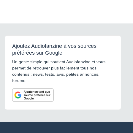
Oui
Type de disques
12 et 8cm CDs
Format du disque
Ajoutez Audiofanzine à vos sources
CD, CD-R & CD-RW
préférées sur Google
Un geste simple qui soutient Audiofanzine et vous
Accessoires inclus
permet de retrouver plus facilement tous nos
contenus : news, tests, avis, petites annonces,
Mode d'emploi, câble d'alimentation électrique, câble
forums...
phono stéréo, cordon de contrôle, broche d'éjection.
Spécifications
Réponse en fréquence (CD)