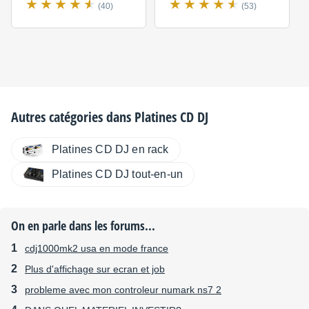
(40)
(53)
Ecran d'affichage
Ecran d'affichage
Autres catégories dans
Platines CD DJ
Bright Display with Red Cue point on JOG Display
Platines CD DJ en rack
Affichage Wave
Platines CD DJ tout-en-un
Oui
On en parle dans les forums...
Afficheur sur le Jog
cdj1000mk2 usa en mode france
Oui
Plus d'affichage sur ecran et job
Visualisation de la lecture
probleme avec mon controleur numark ns7 2
Oui