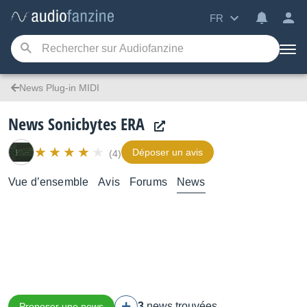
FR
News Plug-in MIDI
News Sonicbytes ERA
Déposer un avis
(4)
Vue d’ensemble
Avis
Forums
News
3
news trouvées
Proposer une news