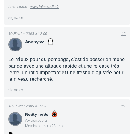
Loko studio -
www.lokostudio.fr
signaler
10 Février 2005 à 12:06
#6
Anonyme
Le mieux pour du pompage, c'est de bosser en mono
bande avec une attaque rapide et une release très
lente, un ratio important et une treshold ajustée pour
le niveau recherché.
signaler
10 Février 2005 à 15:32
#7
NeSty neSs
AFicionado·a
Membre depuis 23 ans