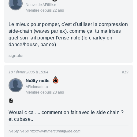
Nouvel·le AFfilié·e
Membre depuis 22 ans
Le mieux pour pomper, c'est d'utiliser la compression
side-chain (waves par ex), comme ça, tu maitrises
quel son fait pomper l'ensemble (le charley en
dance/house, par ex)
signaler
18 Février 2005 à 15:04
#19
NeSty neSs
AFicionado·a
Membre depuis 23 ans
Wouai c ca .....comment on fait avec le side chain ?
et cubase..
NeSty NeSs
http://www.mercureliquide.com