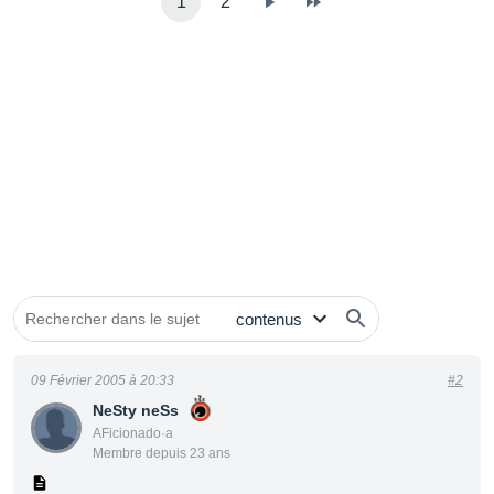
1
2
09 Février 2005 à 20:33
#2
NeSty neSs
AFicionado·a
Membre depuis 23 ans