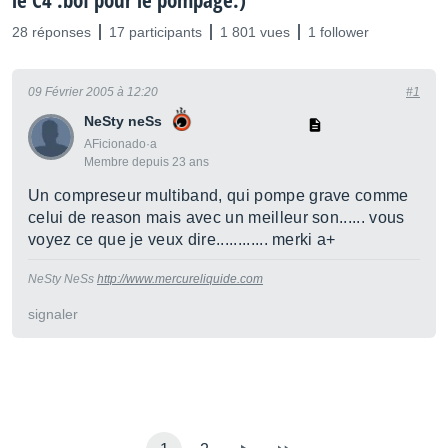
le C4 :bof pour le pompage.)
28 réponses
17 participants
1 801 vues
1 follower
09 Février 2005 à 12:20
#1
NeSty neSs
AFicionado·a
Membre depuis 23 ans
Un compreseur multiband, qui pompe grave comme
celui de reason mais avec un meilleur son...... vous
voyez ce que je veux dire............ merki a+
NeSty NeSs
http://www.mercureliquide.com
signaler