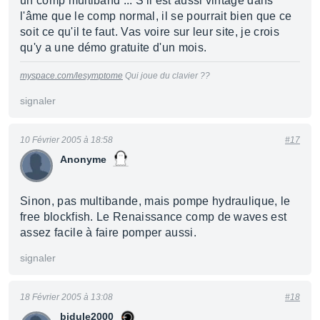
un comp multiband ... S'il est aussi vintage dans
l'âme que le comp normal, il se pourrait bien que ce
soit ce qu'il te faut. Vas voire sur leur site, je crois
qu'y a une démo gratuite d'un mois.
myspace.com/lesymptome
Qui joue du clavier ??
signaler
10 Février 2005 à 18:58
#17
Anonyme
Sinon, pas multibande, mais pompe hydraulique, le
free blockfish. Le Renaissance comp de waves est
assez facile à faire pomper aussi.
signaler
18 Février 2005 à 13:08
#18
bidule2000