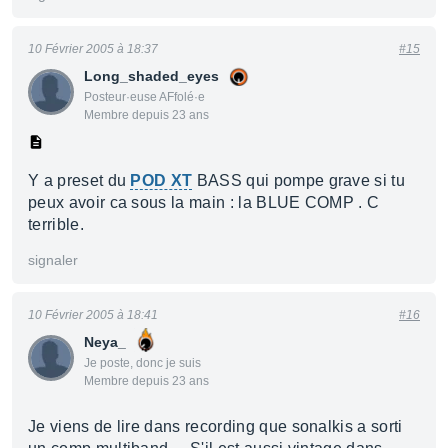
10 Février 2005 à 18:37
#15
Long_shaded_eyes
Posteur·euse AFfolé·e
Membre depuis 23 ans
Y a preset du
POD XT
BASS qui pompe grave si tu
peux avoir ca sous la main : la BLUE COMP . C
terrible.
signaler
10 Février 2005 à 18:41
#16
Neya_
Je poste, donc je suis
Membre depuis 23 ans
Je viens de lire dans recording que sonalkis a sorti