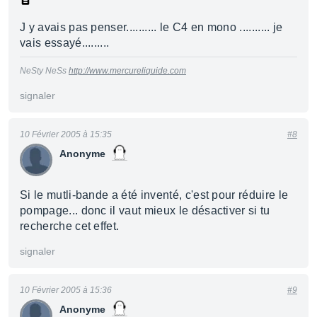
J y avais pas penser.......... le C4 en mono .......... je
vais essayé.........
NeSty NeSs
http://www.mercureliquide.com
signaler
10 Février 2005 à 15:35
#8
Anonyme
Si le mutli-bande a été inventé, c'est pour réduire le
pompage... donc il vaut mieux le désactiver si tu
recherche cet effet.
signaler
10 Février 2005 à 15:36
#9
Anonyme