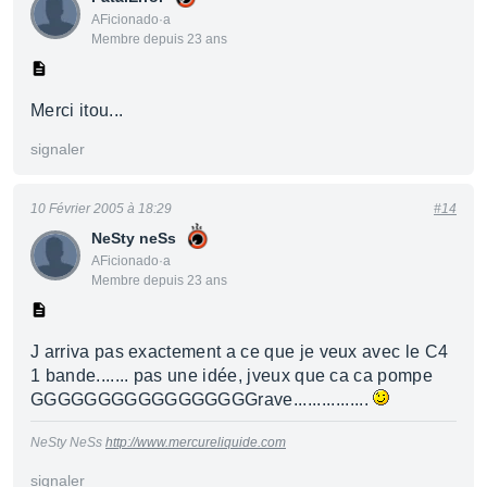
AFicionado·a
Membre depuis 23 ans
Merci itou...
signaler
10 Février 2005 à 18:29
#14
NeSty neSs
AFicionado·a
Membre depuis 23 ans
J arriva pas exactement a ce que je veux avec le C4
1 bande....... pas une idée, jveux que ca ca pompe
GGGGGGGGGGGGGGGGGrave................
NeSty NeSs
http://www.mercureliquide.com
signaler