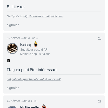
Et little up
NeSty NeSs
http://www.mercureliquide.com
signaler
09 Février 2005 à 20:36
#3
hadoq
Squatteur·euse d’AF
Membre depuis 23 ans
Flag ça peut être intéressant....
nel gabriel - psychedelic lo-fi & vaporstuff
signaler
10 Février 2005 à 11:51
#4
NeSty neSs