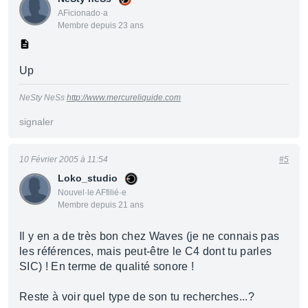
AFicionado·a
Membre depuis 23 ans
Up
NeSty NeSs
http://www.mercureliquide.com
signaler
10 Février 2005 à 11:54
#5
Loko_studio
Nouvel·le AFfilié·e
Membre depuis 21 ans
Il y en a de très bon chez Waves (je ne connais pas
les références, mais peut-être le C4 dont tu parles
SIC) ! En terme de qualité sonore !
Reste à voir quel type de son tu recherches...?