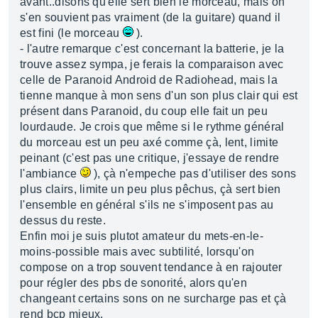
avant..disons qu'elle sert bien le morceau, mais on
s'en souvient pas vraiment (de la guitare) quand il
est fini (le morceau
).
- l'autre remarque c'est concernant la batterie, je la
trouve assez sympa, je ferais la comparaison avec
celle de Paranoid Android de Radiohead, mais la
tienne manque à mon sens d'un son plus clair qui est
présent dans Paranoid, du coup elle fait un peu
lourdaude. Je crois que même si le rythme général
du morceau est un peu axé comme çà, lent, limite
peinant (c'est pas une critique, j'essaye de rendre
l'ambiance
), çà n'empeche pas d'utiliser des sons
plus clairs, limite un peu plus pêchus, çà sert bien
l'ensemble en général s'ils ne s'imposent pas au
dessus du reste.
Enfin moi je suis plutot amateur du mets-en-le-
moins-possible mais avec subtilité, lorsqu'on
compose on a trop souvent tendance à en rajouter
pour régler des pbs de sonorité, alors qu'en
changeant certains sons on ne surcharge pas et çà
rend bcp mieux.