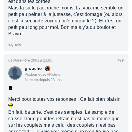
est dans tes cordes.
Mais la suite j'accroche moins. La voix me semble un
petit peu peiner à la justesse, c'est domage (ou alors
c'est la seconde voix qui m'embrouille ?). Et c'est un
petit peu long pour moi. Bon mais y'a du boulot et
Bravo !
signaler
04 Novembre 2003 à 23:05
#19
groucho
Posteur·euse AFfolé·e
Membre depuis 23 ans
Merci pour toutes vos réponses ! Ca fait bien plaisir
En fait, batterie, c'est des samples. Le sample de
caisse claire pour les refrain n'est pas le meme que
sur les couplets mais celui des couplets n'est pas
assez fort... Je vais voir meme si je n'en trouve pas