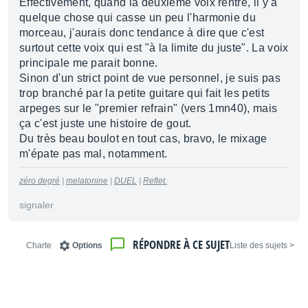
Effectivement, quand la deuxième voix rentre, il y a
quelque chose qui casse un peu l'harmonie du
morceau, j'aurais donc tendance à dire que c'est
surtout cette voix qui est "à la limite du juste". La voix
principale me parait bonne.
Sinon d'un strict point de vue personnel, je suis pas
trop branché par la petite guitare qui fait les petits
arpeges sur le "premier refrain" (vers 1mn40), mais
ça c'est juste une histoire de gout.
Du très beau boulot en tout cas, bravo, le mixage
m'épate pas mal, notamment.
zéro degré
|
melatonine
|
DUEL
|
Reflet.
signaler
RÉPONDRE À CE SUJET
Charte
Options
< Liste des sujets