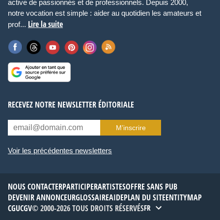
active de passionnés et de professionnels. Depuis 2000,
notre vocation est simple : aider au quotidien les amateurs et
Lire la suite
prof...
RECEVEZ NOTRE NEWSLETTER ÉDITORIALE
M’inscrire
Voir les précédentes newsletters
NOUS CONTACTER
PARTICIPER
ARTISTES
OFFRE SANS PUB
DEVENIR ANNONCEUR
GLOSSAIRE
AIDE
PLAN DU SITE
ENTITYMAP
CGU
CGV
© 2000-2026 TOUS DROITS RÉSERVÉS
FR