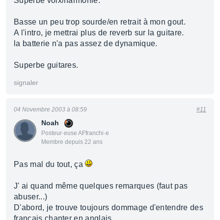
Superbe voix/harmonie.
Basse un peu trop sourde/en retrait à mon gout.
A l'intro, je mettrai plus de reverb sur la guitare.
la batterie n'a pas assez de dynamique.
Superbe guitares.
signaler
04 Novembre 2003 à 08:59
#11
Noah
Posteur·euse AFfranchi·e
Membre depuis 22 ans
Pas mal du tout, ça
J' ai quand même quelques remarques (faut pas
abuser...)
D'abord, je trouve toujours dommage d'entendre des
français chanter en anglais.