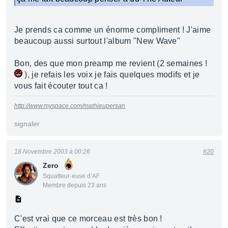
Je prends ca comme un énorme compliment ! J'aime
beaucoup aussi surtout l'album "New Wave"
Bon, des que mon preamp me revient (2 semaines !
), je refais les voix je fais quelques modifs et je
vous fait écouter tout ca !
http://www.myspace.com/mathieupersan
signaler
18 Novembre 2003 à 00:26
#20
Zero
Squatteur·euse d’AF
Membre depuis 23 ans
C'est vrai que ce morceau est très bon !