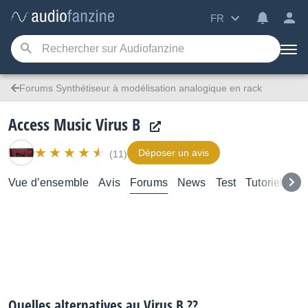
FR
Forums Synthétiseur à modélisation analogique en rack
Access Music Virus B
Déposer un avis
(11)
Vue d’ensemble
Avis
Forums
News
Test
Tutoriels
Quelles alternatives au Virus B ??