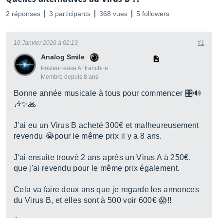
2 réponses
3 participants
368 vues
5 followers
10 Janvier 2026 à 01:13
#1
Analog Smile
Posteur·euse AFfranchi·e
Membre depuis 8 ans
Bonne année musicale à tous pour commencer 🎛️🔊
🎶✨🙏
J'ai eu un Virus B acheté 300€ et malheureusement
revendu 😭pour le même prix il y a 8 ans.
J'ai ensuite trouvé 2 ans après un Virus A à 250€,
que j'ai revendu pour le même prix également.
Cela va faire deux ans que je regarde les annonces
du Virus B, et elles sont à 500 voir 600€ 😱!!