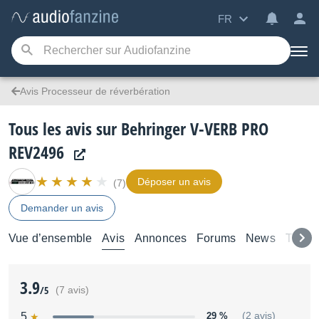
FR
Avis Processeur de réverbération
Tous les avis sur Behringer V-VERB PRO
REV2496
Déposer un avis
(7)
Demander un avis
Vue d’ensemble
Avis
Annonces
Forums
News
Tutori
3.9
/5
(7 avis)
5
29 %
(2 avis)