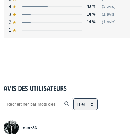
4
43 %
(3 avis)
3
14 %
(1 avis)
2
14 %
(1 avis)
1
AVIS DES UTILISATEURS
Trier
lokaz33