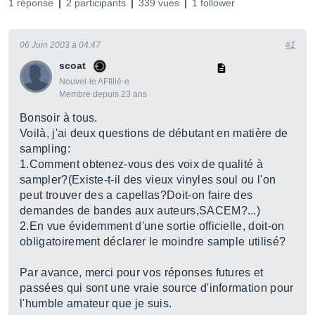
1 réponse
2 participants
339 vues
1 follower
06 Juin 2003 à 04:47
#1
scoat
Nouvel·le AFfilié·e
Membre depuis 23 ans
Bonsoir à tous.
Voilà, j'ai deux questions de débutant en matière de
sampling:
1.Comment obtenez-vous des voix de qualité à
sampler?(Existe-t-il des vieux vinyles soul ou l'on
peut trouver des a capellas?Doit-on faire des
demandes de bandes aux auteurs,SACEM?...)
2.En vue évidemment d'une sortie officielle, doit-on
obligatoirement déclarer le moindre sample utilisé?
Par avance, merci pour vos réponses futures et
passées qui sont une vraie source d'information pour
l'humble amateur que je suis.