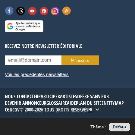
RECEVEZ NOTRE NEWSLETTER ÉDITORIALE
M’inscrire
Voir les précédentes newsletters
NOUS CONTACTER
PARTICIPER
ARTISTES
OFFRE SANS PUB
DEVENIR ANNONCEUR
GLOSSAIRE
AIDE
PLAN DU SITE
ENTITYMAP
CGU
CGV
© 2000-2026 TOUS DROITS RÉSERVÉS
FR
Thème :
Défaut