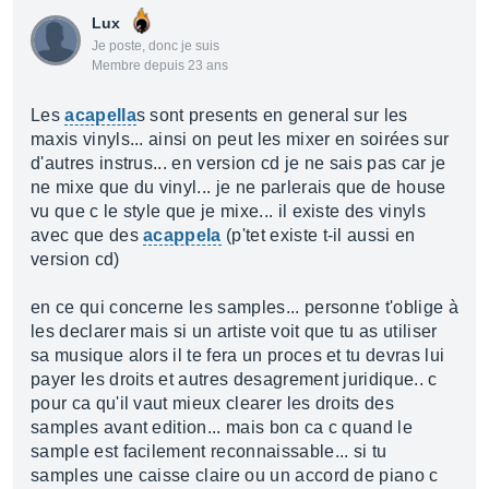
Lux
Je poste, donc je suis
Membre depuis 23 ans
Les
acapella
s sont presents en general sur les
maxis vinyls... ainsi on peut les mixer en soirées sur
d'autres instrus... en version cd je ne sais pas car je
ne mixe que du vinyl... je ne parlerais que de house
vu que c le style que je mixe... il existe des vinyls
avec que des
acappela
(p'tet existe t-il aussi en
version cd)
en ce qui concerne les samples... personne t'oblige à
les declarer mais si un artiste voit que tu as utiliser
sa musique alors il te fera un proces et tu devras lui
payer les droits et autres desagrement juridique.. c
pour ca qu'il vaut mieux clearer les droits des
samples avant edition... mais bon ca c quand le
sample est facilement reconnaissable... si tu
samples une caisse claire ou un accord de piano c