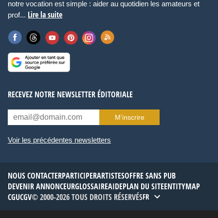
notre vocation est simple : aider au quotidien les amateurs et
Lire la suite
prof...
RECEVEZ NOTRE NEWSLETTER ÉDITORIALE
M’inscrire
Voir les précédentes newsletters
NOUS CONTACTER
PARTICIPER
ARTISTES
OFFRE SANS PUB
DEVENIR ANNONCEUR
GLOSSAIRE
AIDE
PLAN DU SITE
ENTITYMAP
CGU
CGV
© 2000-2026 TOUS DROITS RÉSERVÉS
FR