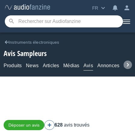
FR
Instruments électroniques
Avis Sampleurs
Produits
News
Articles
Médias
Avis
Annonces
Foru
628
avis trouvés
Déposer un avis