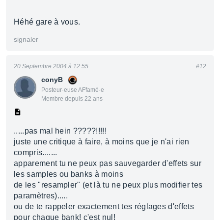
Héhé gare à vous.
signaler
20 Septembre 2004 à 12:55
#12
conyB
Posteur·euse AFfamé·e
Membre depuis 22 ans
.....pas mal hein ?????!!!!!
juste une critique à faire, à moins que je n'ai rien
compris.......
apparement tu ne peux pas sauvegarder d'effets sur
les samples ou banks à moins
de les "resampler" (et là tu ne peux plus modifier tes
paramètres).....
ou de te rappeler exactement tes réglages d'effets
pour chaque bank! c'est nul!