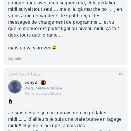
chaque bank avec mon sequenceur, et le pédalier
midi suivait tout seul … mais là, çà marche po … j'en
viens à me demander si le sp606 reçoit les
messages de changement de programme ... et vu
que le manuel est plutot light au niveau midi, çà fait
deux jours que je rame ...
mais on va y arriver
signaler
31 Aout 2004 à 12:27
#3
conyB
Posteur·euse AFfamé·e
Membre depuis 22 ans
Je suis désolé, je n'y connais rien en pédalier
midi.........d'ailleurs je suis une vraie burne en lagage
midi!!! et je ne m'occupe jamais des