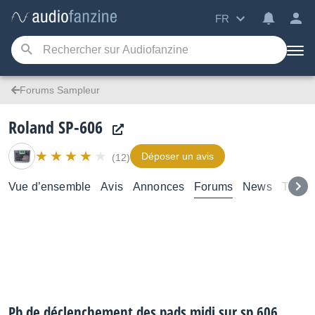
FR
Forums Sampleur
Roland SP-606
Déposer un avis
(12)
Vue d’ensemble
Avis
Annonces
Forums
News
Tutori
Pb de déclenchement des pads midi sur sp 606