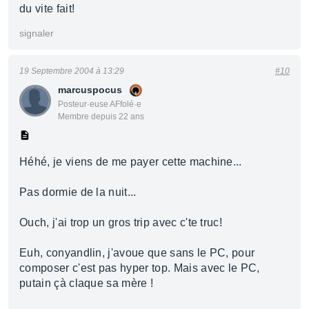
du vite fait!
signaler
19 Septembre 2004 à 13:29
#10
marcuspocus
Posteur·euse AFfolé·e
Membre depuis 22 ans
Héhé, je viens de me payer cette machine...
Pas dormie de la nuit...
Ouch, j'ai trop un gros trip avec c'te truc!
Euh, conyandlin, j'avoue que sans le PC, pour
composer c'est pas hyper top. Mais avec le PC,
putain çà claque sa mère !