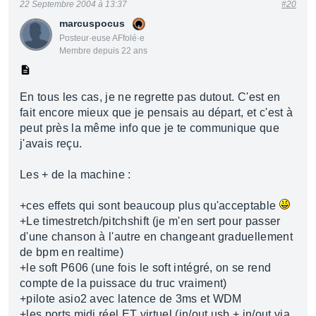
22 Septembre 2004 à 13:37
#20
marcuspocus
Posteur·euse AFfolé·e
Membre depuis 22 ans
En tous les cas, je ne regrette pas dutout. C'est en
fait encore mieux que je pensais au départ, et c'est à
peut près la même info que je te communique que
j'avais reçu.
Les + de la machine :
+ces effets qui sont beaucoup plus qu'acceptable
+Le timestretch/pitchshift (je m'en sert pour passer
d'une chanson à l'autre en changeant graduellement
de bpm en realtime)
+le soft P606 (une fois le soft intégré, on se rend
compte de la puissace du truc vraiment)
+pilote asio2 avec latence de 3ms et WDM
+les ports midi réel ET virtuel (in/out usb + in/out via