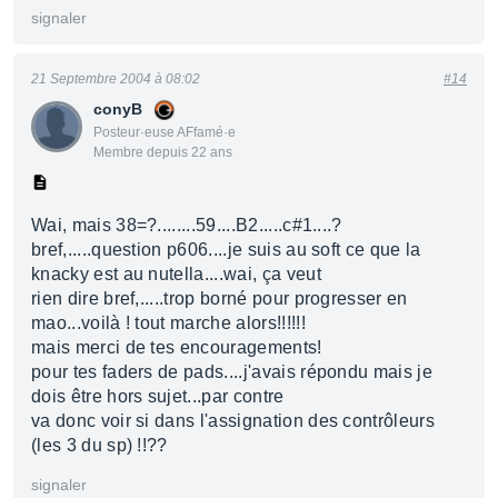
signaler
21 Septembre 2004 à 08:02
#14
conyB
Posteur·euse AFfamé·e
Membre depuis 22 ans
Wai, mais 38=?........59....B2.....c#1....?
bref,.....question p606....je suis au soft ce que la
knacky est au nutella....wai, ça veut
rien dire bref,.....trop borné pour progresser en
mao...voilà ! tout marche alors!!!!!!
mais merci de tes encouragements!
pour tes faders de pads....j'avais répondu mais je
dois être hors sujet...par contre
va donc voir si dans l'assignation des contrôleurs
(les 3 du sp) !!??
signaler