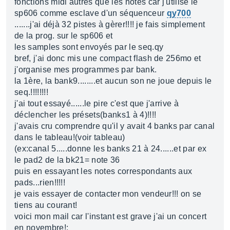
fonctions midi autres que les notes car j'utilise le
sp606 comme esclave d'un séquenceur
qy700
.......j'ai déjà 32 pistes à gèrer!!!! je fais simplement
de la prog. sur le sp606 et
les samples sont envoyés par le seq.qy
bref, j'ai donc mis une compact flash de 256mo et
j'organise mes programmes par bank.
la 1ère, la bank9........et aucun son ne joue depuis le
seq.!!!!!!!!
j'ai tout essayé......le pire c'est que j'arrive à
déclencher les présets(banks1 à 4)!!!!
j'avais cru comprendre qu'il y avait 4 banks par canal
dans le tableau!(voir tableau)
(ex:canal 5.....donne les banks 21 à 24......et par ex
le pad2 de la bk21= note 36
puis en essayant les notes correspondants aux
pads...rien!!!!!
je vais essayer de contacter mon vendeur!!! on se
tiens au courant!
voici mon mail car l'instant est grave j'ai un concert
en novembre!: