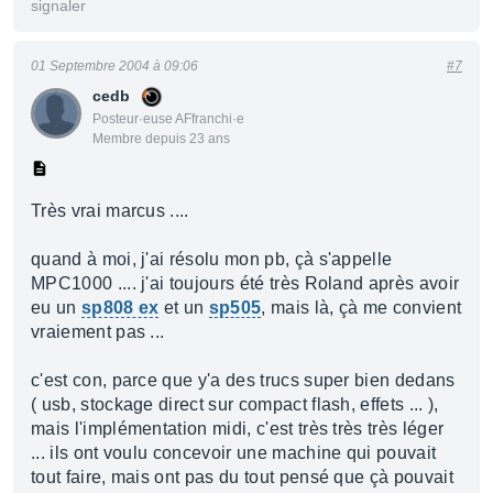
signaler
01 Septembre 2004 à 09:06
#7
cedb
Posteur·euse AFfranchi·e
Membre depuis 23 ans
Très vrai marcus ....
quand à moi, j'ai résolu mon pb, çà s'appelle
MPC1000 .... j'ai toujours été très Roland après avoir
eu un
sp808 ex
et un
sp505
, mais là, çà me convient
vraiement pas ...
c'est con, parce que y'a des trucs super bien dedans
( usb, stockage direct sur compact flash, effets ... ),
mais l'implémentation midi, c'est très très très léger
... ils ont voulu concevoir une machine qui pouvait
tout faire, mais ont pas du tout pensé que çà pouvait