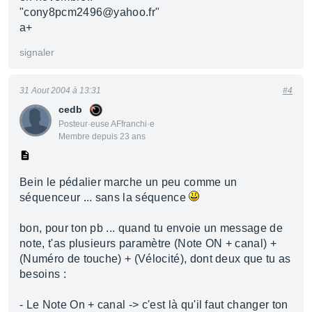
"cony8pcm2496@yahoo.fr"
a+
signaler
31 Aout 2004 à 13:31
#4
cedb
Posteur·euse AFfranchi·e
Membre depuis 23 ans
Bein le pédalier marche un peu comme un
séquenceur ... sans la séquence
bon, pour ton pb ... quand tu envoie un message de
note, t'as plusieurs paramètre (Note ON + canal) +
(Numéro de touche) + (Vélocité), dont deux que tu as
besoins :
- Le Note On + canal -> c'est là qu'il faut changer ton