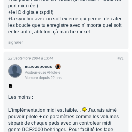
port midi réel)
+le IO digitale (spdif)
+la synchro avec un soft externe qui permet de caler
les boucle que tu enregistre avec n'importe quel soft,
entre autre, ableton, çà marche nickel
signaler
22 Septembre 2004 à 13:44
#21
marcuspocus
Posteur·euse AFfolé·e
Membre depuis 22 ans
Les moins :
L'implémentation midi est faible...
J'aurais aimé
pouvoir pilote + de paramètres comme les volumes
séparé de chaque pads avec un controleur midi
genre BCF2000 behringer...Pour facilité les fade-