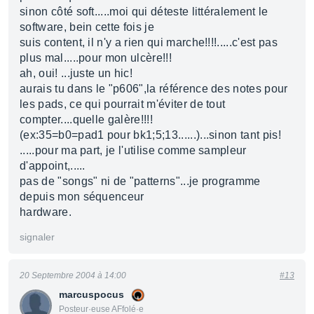
sinon côté soft.....moi qui déteste littéralement le
software, bein cette fois je
suis content, il n'y a rien qui marche!!!!.....c'est pas
plus mal.....pour mon ulcère!!!
ah, oui! ...juste un hic!
aurais tu dans le "p606",la référence des notes pour
les pads, ce qui pourrait m'éviter de tout
compter....quelle galère!!!!
(ex:35=b0=pad1 pour bk1;5;13......)...sinon tant pis!
.....pour ma part, je l'utilise comme sampleur
d'appoint,.....
pas de "songs" ni de "patterns"...je programme
depuis mon séquenceur
hardware.
signaler
20 Septembre 2004 à 14:00
#13
marcuspocus
Posteur·euse AFfolé·e