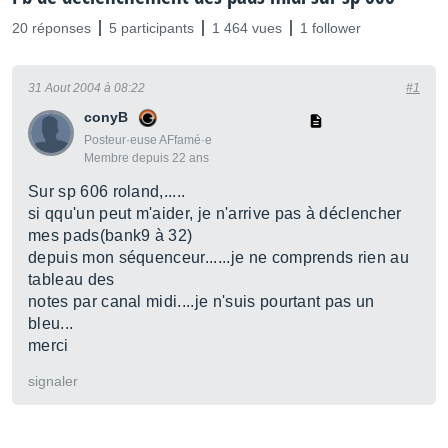
20 réponses
5 participants
1 464 vues
1 follower
31 Aout 2004 à 08:22
#1
conyB
Posteur·euse AFfamé·e
Membre depuis 22 ans
Sur sp 606 roland,.....
si qqu'un peut m'aider, je n'arrive pas à déclencher
mes pads(bank9 à 32)
depuis mon séquenceur......je ne comprends rien au
tableau des
notes par canal midi....je n'suis pourtant pas un
bleu...
merci
signaler