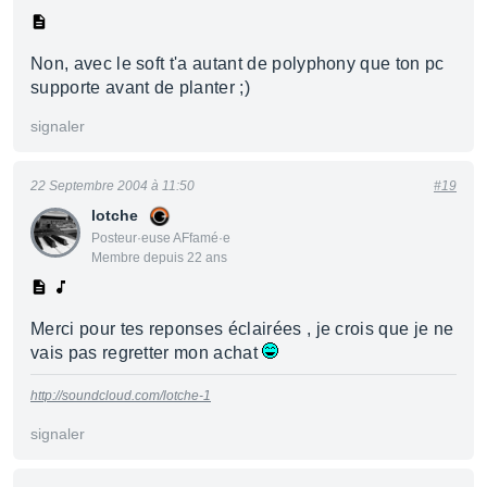
Non, avec le soft t'a autant de polyphony que ton pc
supporte avant de planter ;)
signaler
22 Septembre 2004 à 11:50
#19
lotche
Posteur·euse AFfamé·e
Membre depuis 22 ans
Merci pour tes reponses éclairées , je crois que je ne
vais pas regretter mon achat
http://soundcloud.com/lotche-1
signaler