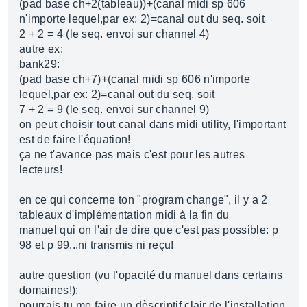
(pad base ch+2(tableau))+(canal midi sp 606
n'importe lequel,par ex: 2)=canal out du seq. soit
2 + 2 = 4 (le seq. envoi sur channel 4)
autre ex:
bank29:
(pad base ch+7)+(canal midi sp 606 n'importe
lequel,par ex: 2)=canal out du seq. soit
7 + 2 = 9 (le seq. envoi sur channel 9)
on peut choisir tout canal dans midi utility, l'important
est de faire l'équation!
ça ne t'avance pas mais c'est pour les autres
lecteurs!
en ce qui concerne ton "program change", il y a 2
tableaux d'implémentation midi à la fin du
manuel qui on l'air de dire que c'est pas possible: p
98 et p 99...ni transmis ni reçu!
autre question (vu l'opacité du manuel dans certains
domaines!):
pourrais tu me faire un dèscriptif clair de l'installation