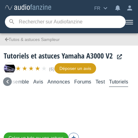
FR
Tutos & astuces Sampleur
Tutoriels et astuces Yamaha A3000 V2
Déposer un avis
(6)
e d’ensemble
Avis
Annonces
Forums
Test
Tutoriels
Créer un tuto ou une astuce