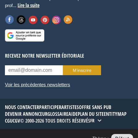
Lire la suite
prof...
RECEVEZ NOTRE NEWSLETTER ÉDITORIALE
M’inscrire
Voir les précédentes newsletters
NOUS CONTACTER
PARTICIPER
ARTISTES
OFFRE SANS PUB
DEVENIR ANNONCEUR
GLOSSAIRE
AIDE
PLAN DU SITE
ENTITYMAP
CGU
CGV
© 2000-2026 TOUS DROITS RÉSERVÉS
FR