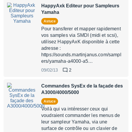
HappyAxk Editeur pour Sampleurs
Yamaha
Astuce
Pour transferer et mapper rapidement
vos samples via SMDI (midi et scsi),
utilisez HappyAxK disponible à cette
adresse :
https://sounds.martinjanus.com/sampl
ers/yamaha-a4000-a5…
09/02/13
2
Commandes SysEx de la façade des
A3000/4000/5000
Astuce
Voilà qui va intéresser ceux qui
voudraient commander les menus de
leur sampleur Yamaha, via une
surface de contrôle ou un clavier de