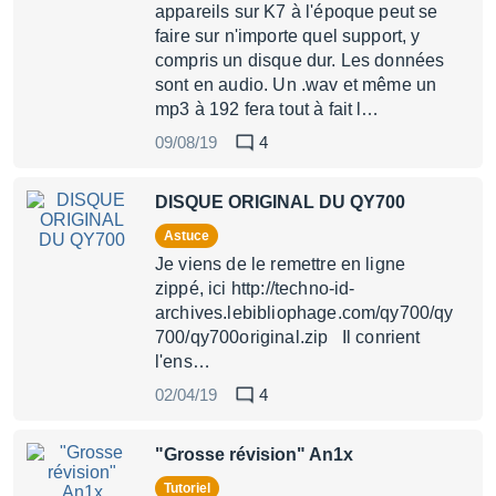
appareils sur K7 à l'époque peut se
faire sur n'importe quel support, y
compris un disque dur. Les données
sont en audio. Un .wav et même un
mp3 à 192 fera tout à fait l…
09/08/19
4
DISQUE ORIGINAL DU QY700
Astuce
Je viens de le remettre en ligne
zippé, ici http://techno-id-
archives.lebibliophage.com/qy700/qy
700/qy700original.zip Il conrient
l'ens…
02/04/19
4
"Grosse révision" An1x
Tutoriel