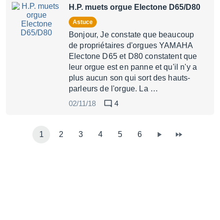
H.P. muets orgue Electone D65/D80
Astuce
Bonjour, Je constate que beaucoup
de propriétaires d'orgues YAMAHA
Electone D65 et D80 constatent que
leur orgue est en panne et qu'il n'y a
plus aucun son qui sort des hauts-
parleurs de l'orgue. La …
02/11/18
4
1
2
3
4
5
6