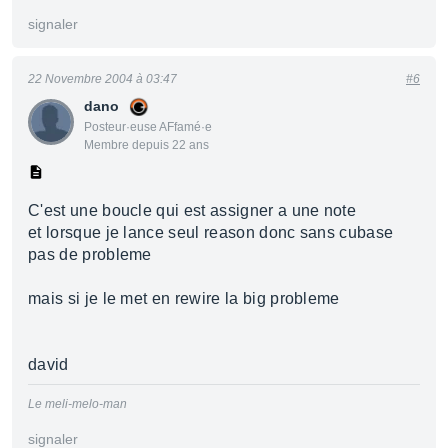
signaler
22 Novembre 2004 à 03:47
#6
dano
Posteur·euse AFfamé·e
Membre depuis 22 ans
C'est une boucle qui est assigner a une note
et lorsque je lance seul reason donc sans cubase
pas de probleme
mais si je le met en rewire la big probleme
david
Le meli-melo-man
signaler