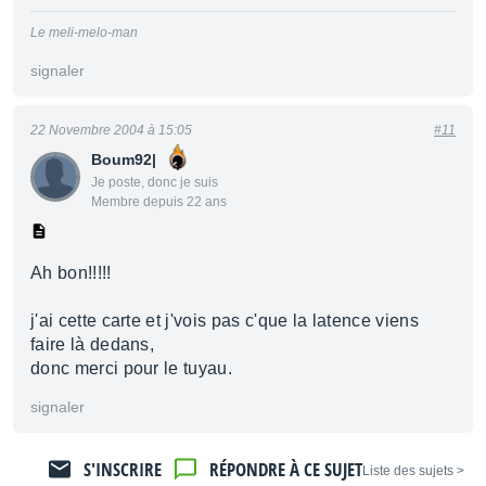
Le meli-melo-man
signaler
22 Novembre 2004 à 15:05
#11
Boum92|
Je poste, donc je suis
Membre depuis 22 ans
Ah bon!!!!!
j'ai cette carte et j'vois pas c'que la latence viens
faire là dedans,
donc merci pour le tuyau.
signaler
S'INSCRIRE
RÉPONDRE À CE SUJET
< Liste des sujets