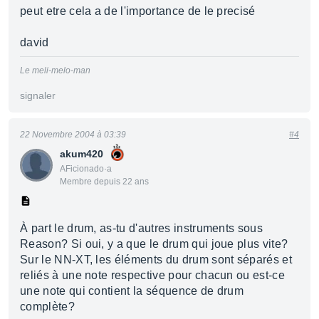
peut etre cela a de l'importance de le precisé
david
Le meli-melo-man
signaler
22 Novembre 2004 à 03:39
#4
akum420
AFicionado·a
Membre depuis 22 ans
À part le drum, as-tu d'autres instruments sous
Reason? Si oui, y a que le drum qui joue plus vite?
Sur le NN-XT, les éléments du drum sont séparés et
reliés à une note respective pour chacun ou est-ce
une note qui contient la séquence de drum
complète?