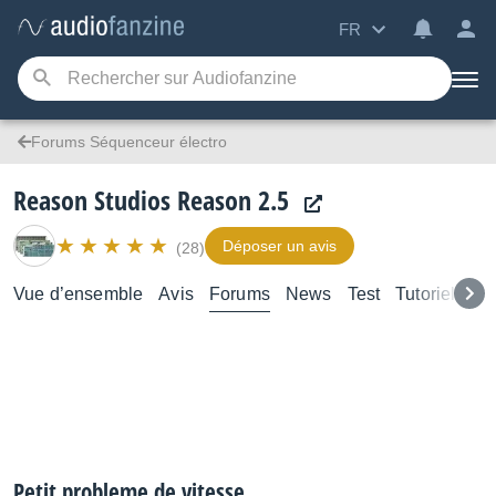
FR
Forums Séquenceur électro
Reason Studios Reason 2.5
Déposer un avis
(28)
Vue d’ensemble
Avis
Forums
News
Test
Tutoriels
Petit probleme de vitesse