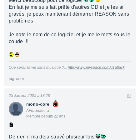
Merci beaucoup pour ce logiciel
En fait je me suis fait prêté d'autres CD et je les ai
gravés, je peux maintenant démarrer REASON sans
problèmes !
Je note le nom de ce logiciel et je me le mets sous le
coude !!!
Que serait la vie sans musique ?...
http://www.myspace.com/01attack
signaler
25 Janvier 2005 à 18:28
#7
mono-core
AFicionado·a
Membre depuis 22 ans
De rien il ma deja sauvé plusieur fois