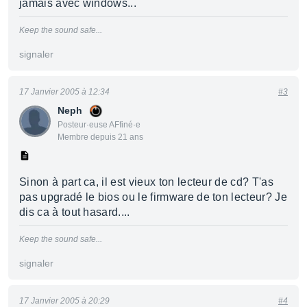
jamais avec windows...
Keep the sound safe...
signaler
17 Janvier 2005 à 12:34
#3
Neph
Posteur·euse AFfiné·e
Membre depuis 21 ans
Sinon à part ca, il est vieux ton lecteur de cd? T'as
pas upgradé le bios ou le firmware de ton lecteur? Je
dis ca à tout hasard....
Keep the sound safe...
signaler
17 Janvier 2005 à 20:29
#4