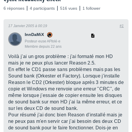
6 réponses
4 participants
516 vues
1 follower
17 Janvier 2005 à 00:19
#1
InnDaMiX
Posteur·euse AFfolé·e
Membre depuis 22 ans
Voilà j'ai un gros problème : j'ai formaté mon HD
mais je ne peux plus lancer Reason 2.5.
En effet le CD1 passe sans problèmes mais pas les
Sound bank (Orkester et Factory). Lorsque j'installe
Reason le CD2 (Orkester) bloque après 3 minutes de
copie et Windows me renvoie une erreur "CRC", de
même lorsque j'essaie de copier ensuite les disques
de sound bank sur mon HD j'ai la même erreur, et ce
sur les deux CD de sound bank.
Pour résumé j'ai donc bien Reason d'installé mais je
ne peux pas m'en servir car j'ai besoin des deux CD
de sound bank pour le faire fonctionner. Dois-je en