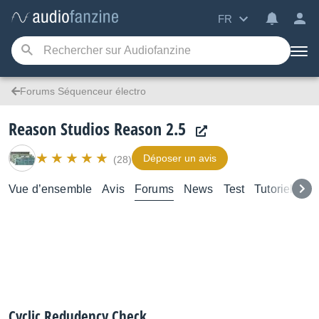
FR
Forums Séquenceur électro
Reason Studios Reason 2.5
Déposer un avis
(28)
Vue d’ensemble
Avis
Forums
News
Test
Tutoriels
Cyclic Redudency Check