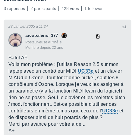
3 réponses
2 participants
428 vues
1 follower
28 Janvier 2005 à 11:24
#1
arcobaleno_377
Posteur·euse AFfiné·e
Membre depuis 22 ans
Salut AF,
Voila mon problème : j'utilise Reason 2.5 sur mon
laptop avec un contrôleur MIDI
UC33e
et un clavier
M AUdio Ozone. Tout fonctionne nickel, sauf les 8
contrôleurs d'Ozone. Lorsque je veux les assigner à
un paramètre (via la fonction MIDI learn du logiciel)
rien ne se passe. Seul le clavier et les molettes pitch
/ mod. fonctionnent. Est-ce possible d'utiliser ces
contrôleurs en même temps que ceux de l'
UC33e
et
de disposer ainsi de huit potards de plus ?
Merci par avance pour votre aide...
A+