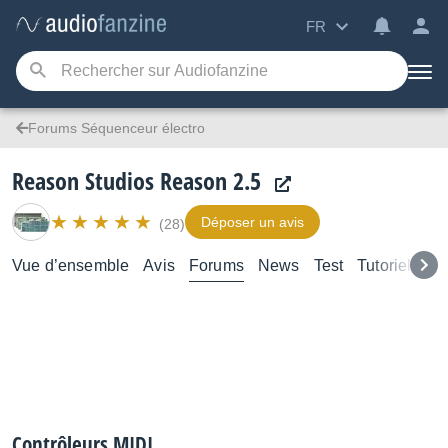
FR
Forums Séquenceur électro
Reason Studios Reason 2.5
Déposer un avis
(28)
Vue d’ensemble
Avis
Forums
News
Test
Tutoriels
Contrôleurs MIDI