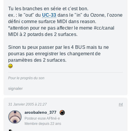
Tu les branches en série et c'est bon.
ex. : le "out" du
UC-33
dans le "in" du Ozone, l'ozone
défini comme surfarce MIDI dans reason.
*attention pour ne pas affecter le meme #cc/canal
MIDI à 2 potards des 2 surfaces.
Sinon tu peux passer par les 4 BUS mais tu ne
pourras pas enregistrer les changement de
paramètres des 2 surfaces.
Pour le progrès du son
signaler
31 Janvier 2005 à 21:27
#4
arcobaleno_377
Posteur·euse AFfiné·e
Membre depuis 22 ans