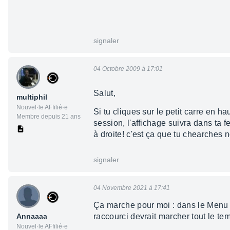
signaler
04 Octobre 2009 à 17:01
Salut,
multiphil
Nouvel·le AFfilié·e
Si tu cliques sur le petit carre en h
Membre depuis 21 ans
session, l'affichage suivra dans ta f
à droite! c'est ça que tu chearches
signaler
04 Novembre 2021 à 17:41
Ça marche pour moi : dans le Menu W
Annaaaa
raccourci devrait marcher tout le te
Nouvel·le AFfilié·e