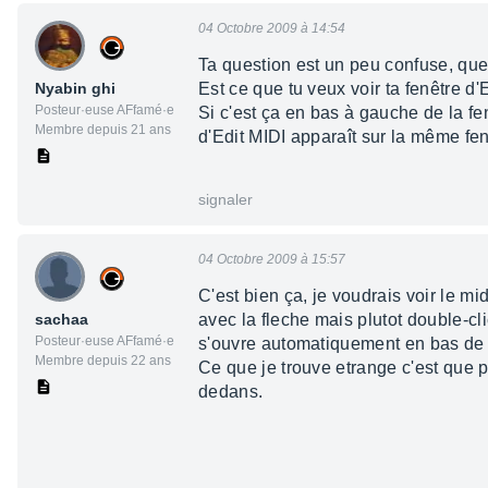
04 Octobre 2009 à 14:54
Ta question est un peu confuse, que
Nyabin ghi
Est ce que tu veux voir ta fenêtre d'
Posteur·euse AFfamé·e
Si c'est ça en bas à gauche de la fenê
Membre depuis 21 ans
d'Edit MIDI apparaît sur la même fen
signaler
04 Octobre 2009 à 15:57
C'est bien ça, je voudrais voir le mi
sachaa
avec la fleche mais plutot double-cli
Posteur·euse AFfamé·e
s'ouvre automatiquement en bas de l
Membre depuis 22 ans
Ce que je trouve etrange c'est que 
dedans.