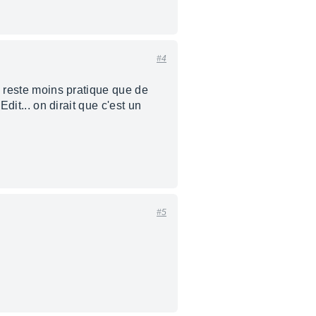
#4
ca reste moins pratique que de
dit... on dirait que c'est un
#5