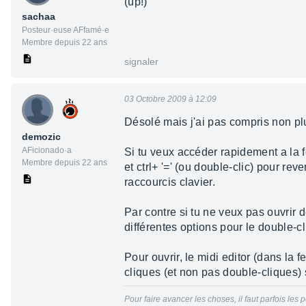
(up!)
sachaa
Posteur·euse AFfamé·e
Membre depuis 22 ans
signaler
03 Octobre 2009 à 12:09
Désolé mais j'ai pas compris non pl
demozic
AFicionado·a
Si tu veux accéder rapidement a la fe
Membre depuis 22 ans
et ctrl+ '=' (ou double-clic) pour rev
raccourcis clavier.
Par contre si tu ne veux pas ouvrir d
différentes options pour le double-cl
Pour ouvrir, le midi editor (dans la fe
cliques (et non pas double-cliques) 
Pour faire avancer les choses, il faut parfois les