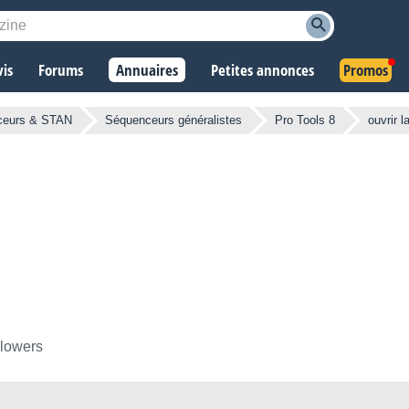
vis
Forums
Annuaires
Petites annonces
Promos
ceurs & STAN
Séquenceurs généralistes
Pro Tools 8
ouvrir l
llowers