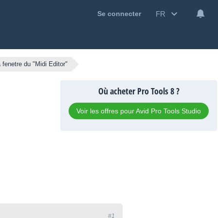
FR
Se connecter
a fenetre du "Midi Editor"
Où acheter Pro Tools 8 ?
Voir les offres pour Avid Pro Tools Studio
#1