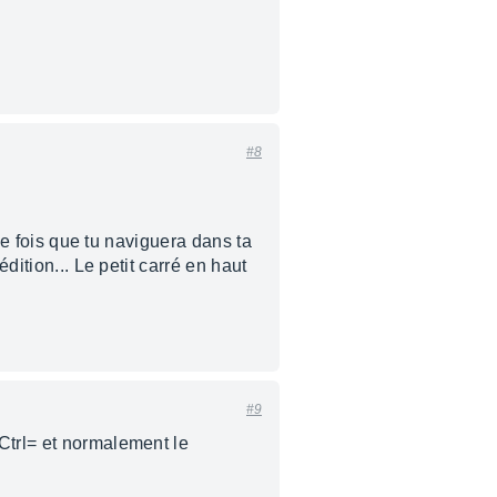
#8
que fois que tu naviguera dans ta
dition... Le petit carré en haut
#9
Ctrl= et normalement le