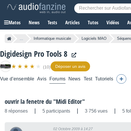
Matos
News
Tests
Articles
Tutos
Vidéos
A
...
Informatique musicale
Logiciels MAO
Séquen
Digidesign Pro Tools 8
Déposer un avis
(10)
Vue d’ensemble
Avis
Forums
News
Test
Tutoriels
ouvrir la fenetre du "Midi Editor"
8 réponses
5 participants
3 756 vues
5 fo
02 Octobre 2009 à 14:27