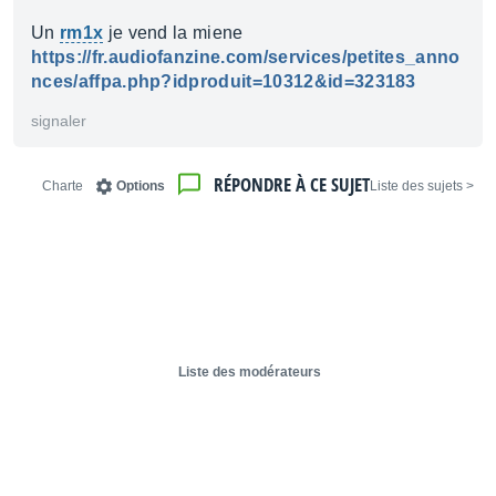
Un
rm1x
je vend la miene
https://fr.audiofanzine.com/services/petites_anno
nces/affpa.php?idproduit=10312&id=323183
signaler
RÉPONDRE À CE SUJET
Charte
Options
< Liste des sujets
Liste des modérateurs