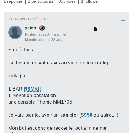
1 réponse
2 participants
353 vues
1 follower
31 Janvier 2005 à 22:12
#1
ysion
Posteur·euse AFfranchi·e
Membre depuis 22 ans
Salu à tous
j'ai besoin de votre avis au sujet de ma config.
voila j'ai :
1 BAR
R8MKII
1 Novation basstation
une console Phonic MM1705
Je vais bientot avoir un sampler (
S950
ou autre....)
Mon but est donc de racker le tout afin de me