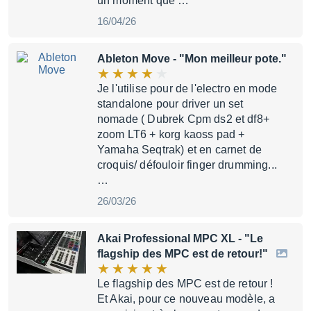
un moment que …
16/04/26
Ableton Move
- "Mon meilleur pote."
Je l'utilise pour de l'electro en mode
standalone pour driver un set
nomade ( Dubrek Cpm ds2 et df8+
zoom LT6 + korg kaoss pad +
Yamaha Seqtrak) et en carnet de
croquis/ défouloir finger drumming...
…
26/03/26
Akai Professional MPC XL
- "Le
flagship des MPC est de retour!"
Le flagship des MPC est de retour !
Et Akai, pour ce nouveau modèle, a