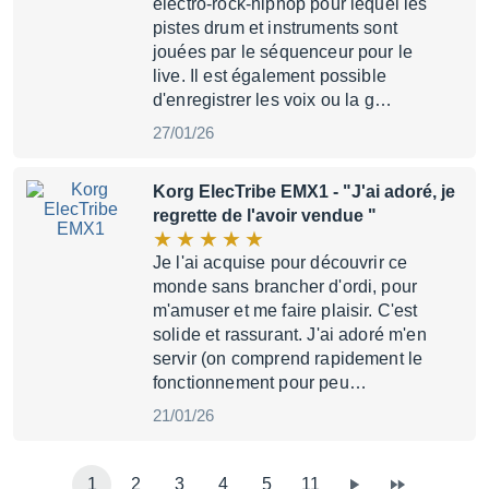
électro-rock-hiphop pour lequel les
pistes drum et instruments sont
jouées par le séquenceur pour le
live. Il est également possible
d'enregistrer les voix ou la g…
27/01/26
Korg ElecTribe EMX1
- "J'ai adoré, je
regrette de l'avoir vendue "
Je l'ai acquise pour découvrir ce
monde sans brancher d'ordi, pour
m'amuser et me faire plaisir. C'est
solide et rassurant. J'ai adoré m'en
servir (on comprend rapidement le
fonctionnement pour peu…
21/01/26
1
2
3
4
5
11