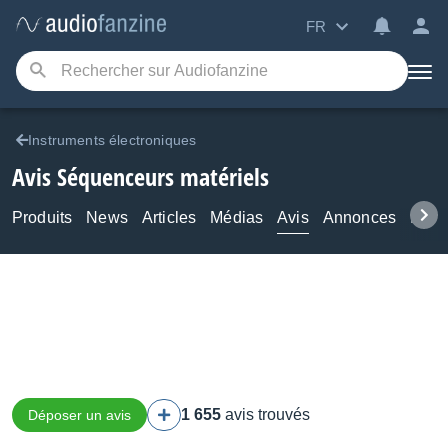
FR
Instruments électroniques
Avis Séquenceurs matériels
Produits
News
Articles
Médias
Avis
Annonces
Foru
1 655
avis trouvés
Déposer un avis