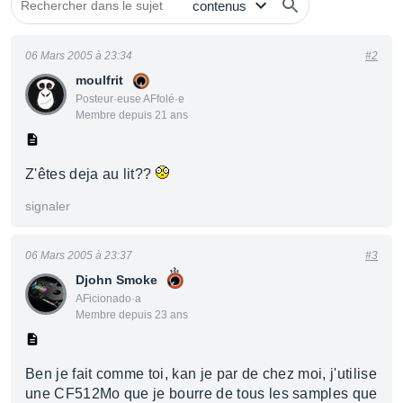
06 Mars 2005 à 23:34
#2
moulfrit
Posteur·euse AFfolé·e
Membre depuis 21 ans
Z'êtes deja au lit??
signaler
06 Mars 2005 à 23:37
#3
Djohn Smoke
AFicionado·a
Membre depuis 23 ans
Ben je fait comme toi, kan je par de chez moi, j'utilise
une CF512Mo que je bourre de tous les samples que