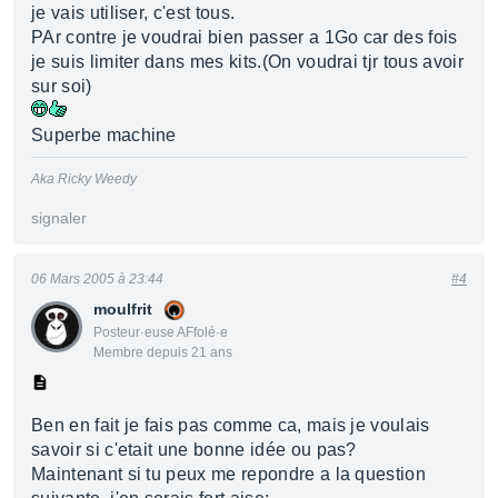
je vais utiliser, c'est tous.
PAr contre je voudrai bien passer a 1Go car des fois
je suis limiter dans mes kits.(On voudrai tjr tous avoir
sur soi)
Superbe machine
Aka Ricky Weedy
signaler
06 Mars 2005 à 23:44
#4
moulfrit
Posteur·euse AFfolé·e
Membre depuis 21 ans
Ben en fait je fais pas comme ca, mais je voulais
savoir si c'etait une bonne idée ou pas?
Maintenant si tu peux me repondre a la question