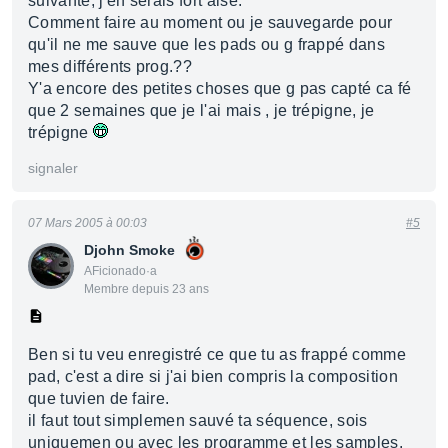
suivante, j'en serais fort aise:
Comment faire au moment ou je sauvegarde pour
qu'il ne me sauve que les pads ou g frappé dans
mes différents prog.??
Y'a encore des petites choses que g pas capté ca fé
que 2 semaines que je l'ai mais , je trépigne, je
trépigne
signaler
07 Mars 2005 à 00:03
#5
Djohn Smoke
AFicionado·a
Membre depuis 23 ans
Ben si tu veu enregistré ce que tu as frappé comme
pad, c'est a dire si j'ai bien compris la composition
que tuvien de faire.
il faut tout simplemen sauvé ta séquence, sois
uniquemen ou avec les programme et les samples.