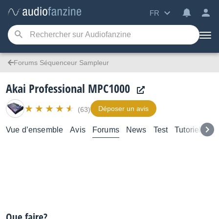
FR
Forums Séquenceur Sampleur
Akai Professional MPC1000
Déposer un avis
(63)
Vue d’ensemble
Avis
Forums
News
Test
Tutoriels
Que faire?