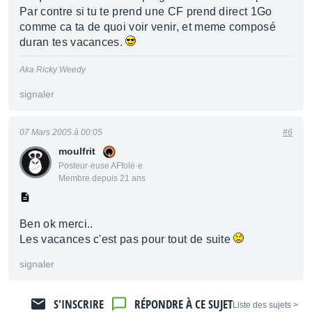
Par contre si tu te prend une CF prend direct 1Go
comme ca ta de quoi voir venir, et meme composé
duran tes vacances.
Aka Ricky Weedy
signaler
07 Mars 2005 à 00:05
#6
moulfrit
Posteur·euse AFfolé·e
Membre depuis 21 ans
Ben ok merci..
Les vacances c'est pas pour tout de suite
signaler
S'INSCRIRE
RÉPONDRE À CE SUJET
< Liste des sujets