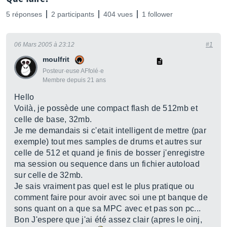
5 réponses
2 participants
404 vues
1 follower
06 Mars 2005 à 23:12
#1
moulfrit
Posteur·euse AFfolé·e
Membre depuis 21 ans
Hello
Voilà, je possède une compact flash de 512mb et
celle de base, 32mb.
Je me demandais si c'etait intelligent de mettre (par
exemple) tout mes samples de drums et autres sur
celle de 512 et quand je finis de bosser j'enregistre
ma session ou sequence dans un fichier autoload
sur celle de 32mb.
Je sais vraiment pas quel est le plus pratique ou
comment faire pour avoir avec soi une pt banque de
sons quant on a que sa MPC avec et pas son pc...
Bon J'espere que j'ai été assez clair (apres le oinj,