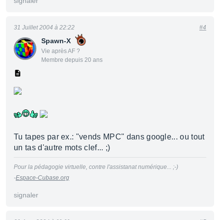
signaler
31 Juillet 2004 à 22:22
#4
Spawn-X
Vie après AF ?
Membre depuis 20 ans
Tu tapes par ex.: "vends MPC" dans google... ou tout
un tas d'autre mots clef... ;)
Pour la pédagogie virtuelle, contre l'assistanat numérique... ;-)
-
Espace-Cubase.org
signaler