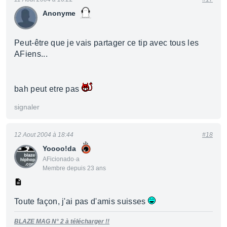
Anonyme
Peut-être que je vais partager ce tip avec tous les
AFiens...
bah peut etre pas
signaler
12 Aout 2004 à 18:44
#18
Yoooo!da
AFicionado·a
Membre depuis 23 ans
Toute façon, j'ai pas d'amis suisses
BLAZE MAG N° 2 à télécharger !!