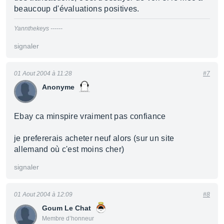
beaucoup d'évaluations positives.
Yannthekeys ------
signaler
01 Aout 2004 à 11:28
#7
Anonyme
Ebay ca minspire vraiment pas confiance
je prefererais acheter neuf alors (sur un site
allemand où c'est moins cher)
signaler
01 Aout 2004 à 12:09
#8
Goum Le Chat
Membre d’honneur