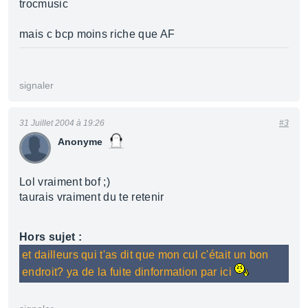
trocmusic
mais c bcp moins riche que AF
signaler
31 Juillet 2004 à 19:26
#3
Anonyme
Lol vraiment bof ;)
taurais vraiment du te retenir
Hors sujet :
et dailleurs qui t'as dit que mon cul c'était un bon
endroit? ya de la fuite dinformation par ici