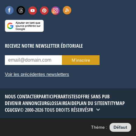
RECEVEZ NOTRE NEWSLETTER ÉDITORIALE
M’inscrire
Voir les précédentes newsletters
NOUS CONTACTER
PARTICIPER
ARTISTES
OFFRE SANS PUB
DEVENIR ANNONCEUR
GLOSSAIRE
AIDE
PLAN DU SITE
ENTITYMAP
CGU
CGV
© 2000-2026 TOUS DROITS RÉSERVÉS
FR
Thème :
Défaut