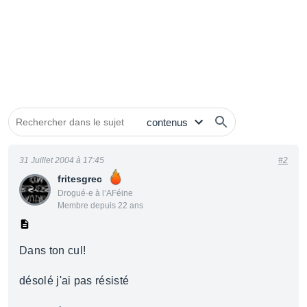
31 Juillet 2004 à 17:45
#2
fritesgrec
Drogué·e à l’AFéine
Membre depuis 22 ans
Dans ton cul!
désolé j'ai pas résisté