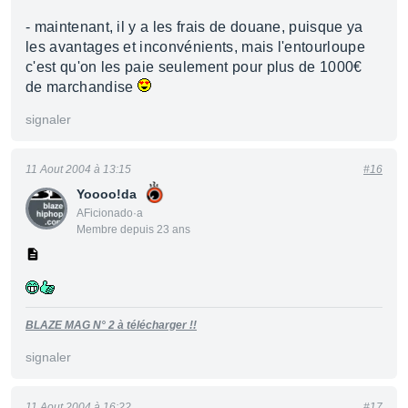
- maintenant, il y a les frais de douane, puisque ya
les avantages et inconvénients, mais l'entourloupe
c'est qu'on les paie seulement pour plus de 1000€
de marchandise
signaler
11 Aout 2004 à 13:15
#16
Yoooo!da
AFicionado·a
Membre depuis 23 ans
BLAZE MAG N° 2 à télécharger !!
signaler
11 Aout 2004 à 16:22
#17