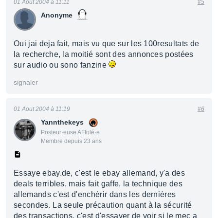
01 Aout 2004 à 11:11
#5
Anonyme
Oui jai deja fait, mais vu que sur les 100resultats de
la recherche, la moitié sont des annonces postées
sur audio ou sono fanzine
signaler
01 Aout 2004 à 11:19
#6
Yannthekeys
Posteur·euse AFfolé·e
Membre depuis 23 ans
Essaye ebay.de, c'est le ebay allemand, y'a des
deals terribles, mais fait gaffe, la technique des
allemands c'est d'enchérir dans les dernières
secondes. La seule précaution quant à la sécurité
des transactions, c'est d'essayer de voir si le mec a