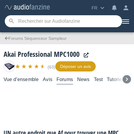
FR
Forums Séquenceur Sampleur
Akai Professional MPC1000
Déposer un avis
(63)
Vue d’ensemble
Avis
Forums
News
Test
Tutoriels
UN autre endroit que Af pour trouver une MPC