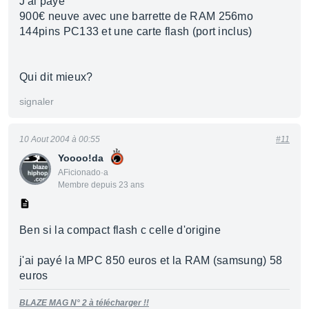
J'ai payé
900€ neuve avec une barrette de RAM 256mo
144pins PC133 et une carte flash (port inclus)
Qui dit mieux?
signaler
10 Aout 2004 à 00:55
#11
Yoooo!da
AFicionado·a
Membre depuis 23 ans
Ben si la compact flash c celle d'origine
j'ai payé la MPC 850 euros et la RAM (samsung) 58
euros
BLAZE MAG N° 2 à télécharger !!