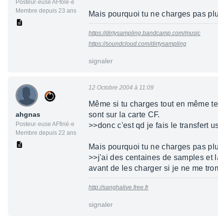
Posteur·euse AFfolé·e
Membre depuis 23 ans
Mais pourquoi tu ne charges pas plu
https://dirtysampling.bandcamp.com/music
https://soundcloud.com/dirtysampling
signaler
12 Octobre 2004 à 11:09
Même si tu charges tout en même tem
ahgnas
sont sur la carte CF.
Posteur·euse AFfiné·e
>>donc c'est qd je fais le transfert 
Membre depuis 22 ans
Mais pourquoi tu ne charges pas plu
>>j'ai des centaines de samples et 
avant de les charger si je ne me tro
http://sanghalive.free.fr
signaler