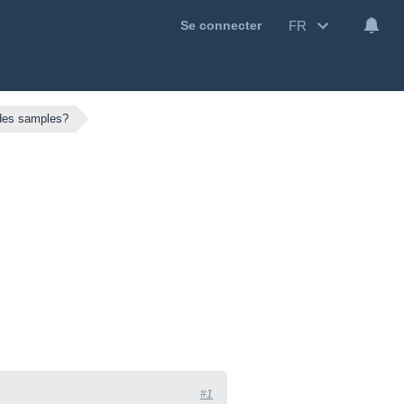
FR
Se connecter
des samples?
#1