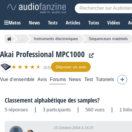
Matos
News
Tests
Articles
Tutos
Vidéos
A
...
Instruments électroniques
Séquenceurs matériels
Akai Professional MPC1000
Déposer un avis
(63)
Vue d’ensemble
Avis
Forums
News
Test
Tutoriels
Classement alphabétique des samples?
5 réponses
3 participants
560 vues
1 foll
10 Octobre 2004 à 14:25