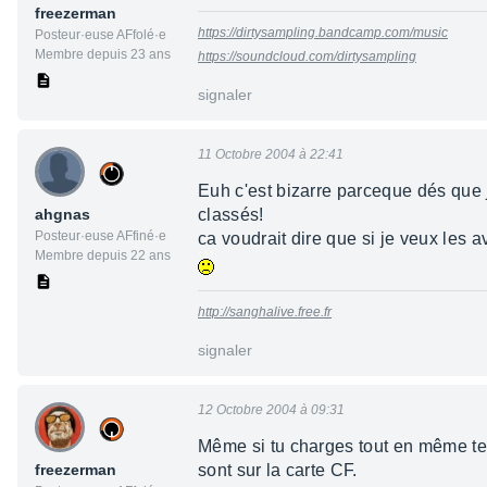
freezerman
https://dirtysampling.bandcamp.com/music
Posteur·euse AFfolé·e
Membre depuis 23 ans
https://soundcloud.com/dirtysampling
signaler
11 Octobre 2004 à 22:41
Euh c'est bizarre parceque dés que 
ahgnas
classés!
Posteur·euse AFfiné·e
ca voudrait dire que si je veux les av
Membre depuis 22 ans
http://sanghalive.free.fr
signaler
12 Octobre 2004 à 09:31
Même si tu charges tout en même tem
freezerman
sont sur la carte CF.