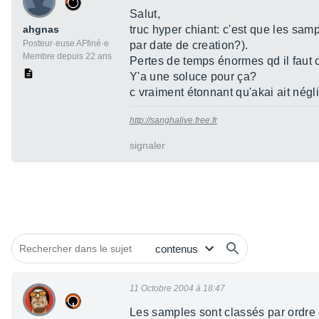
Salut,
ahgnas
truc hyper chiant: c'est que les sam
Posteur·euse AFfiné·e
par date de creation?).
Membre depuis 22 ans
Pertes de temps énormes qd il faut 
Y'a une soluce pour ça?
c vraiment étonnant qu'akai ait négli
http://sanghalive.free.fr
signaler
11 Octobre 2004 à 18:47
Les samples sont classés par ordre