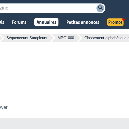
vis
Forums
Annuaires
Petites annonces
Promos
Séquenceurs Sampleurs
MPC1000
Classement alphabétique 
ower