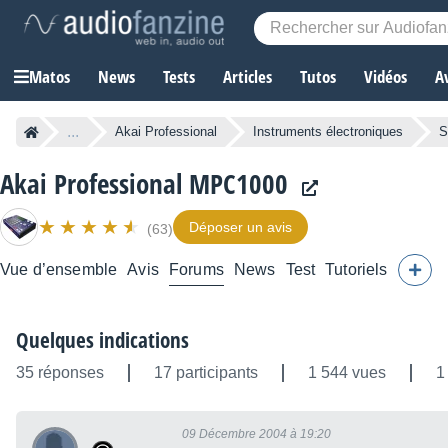
Matos
News
Tests
Articles
Tutos
Vidéos
A
...
Akai Professional
Instruments électroniques
S
Akai Professional MPC1000
Déposer un avis
(63)
Vue d’ensemble
Avis
Forums
News
Test
Tutoriels
Quelques indications
35 réponses
17 participants
1 544 vues
1
09 Décembre 2004 à 19:20