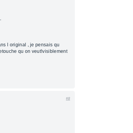
.
s l original , je pensais qu
retouche qu on veut!visiblement
#8