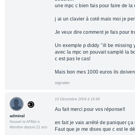
une mpc c bien fais pour faire de la
j ai un clavier à coté mais moi je pe
Je veux dire comment je fais pour t
Un exemple p diddy ''ill be missing 
avec la mpc on pouvait samplé la bou
c est pas le cas!
Mais bon mes 1000 euros ils doivent
signaler
10 Décembre 2004 à 16:48
Au fait merci pour vos réponse!!
admiral
Nouvel·le AFfilié·e
en fait je vais arrété de paniquer ça s
Membre depuis 21 ans
Faut que je me dises que c est le déb