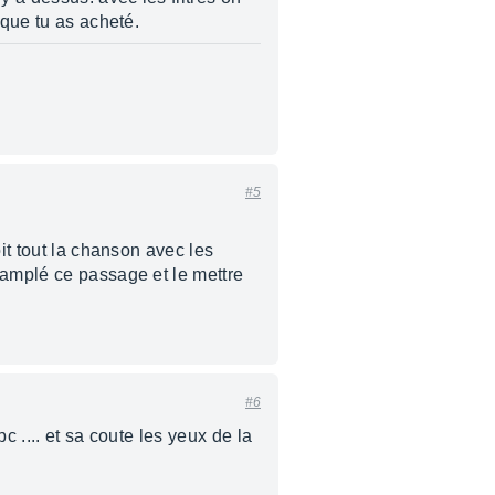
 que tu as acheté.
#5
it tout la chanson avec les
samplé ce passage et le mettre
#6
c .... et sa coute les yeux de la