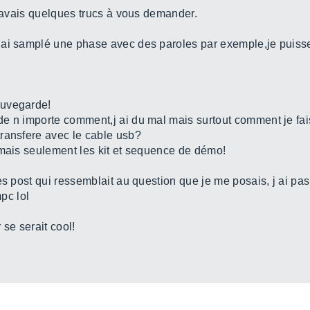
j avais quelques trucs à vous demander.
 ai samplé une phase avec des paroles par exemple,je puisse
auvegarde!
e n importe comment,j ai du mal mais surtout comment je fais
ransfere avec le cable usb?
 mais seulement les kit et sequence de démo!
es post qui ressemblait au question que je me posais, j ai pas
mpc lol
 se serait cool!