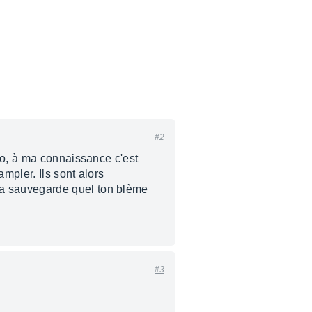
#2
no, à ma connaissance c'est
mpler. Ils sont alors
la sauvegarde quel ton blème
#3