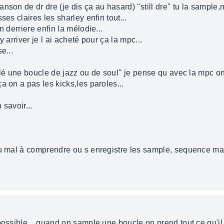
son de dr dre (je dis ça au hasard) ''still dre'' tu la sample
ses claires les sharley enfin tout...
n derriere enfin la mélodie...
 arriver je l ai acheté pour ça la mpc...
e...
plé une boucle de jazz ou de soul'' je pense qu avec la mpc o
a on a pas les kicks,les paroles...
 savoir...
du mal à comprendre ou s enregistre les sample, sequence mai
possible... quand on sample une boucle on prend tout ce qu'il 