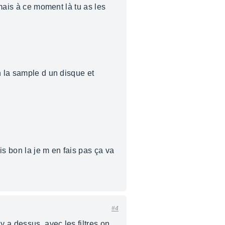
,mais à ce moment là tu as les
n la sample d un disque et
s bon la je m en fais pas ça va
#4
y a dessus. avec les filtres on