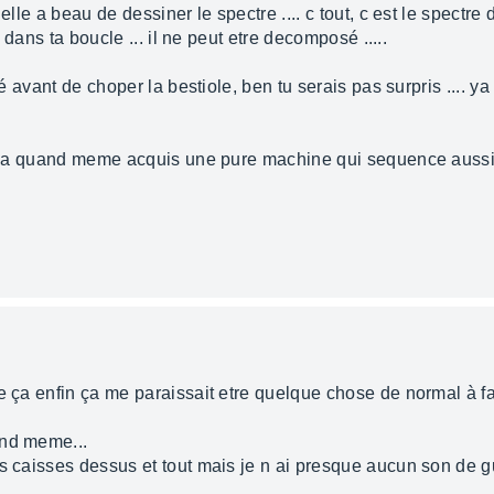
 elle a beau de dessiner le spectre .... c tout, c est le spect
t dans ta boucle ... il ne peut etre decomposé .....
hé avant de choper la bestiole, ben tu serais pas surpris .... ya
t 'a quand meme acquis une pure machine qui sequence aussi bi
e ça enfin ça me paraissait etre quelque chose de normal à fai
and meme...
es caisses dessus et tout mais je n ai presque aucun son de