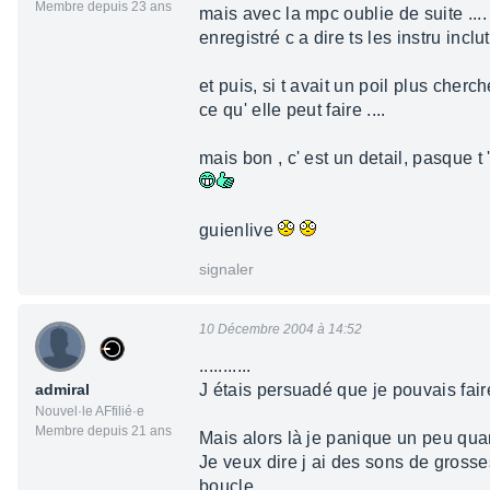
Membre depuis 23 ans
mais avec la mpc oublie de suite ....
enregistré c a dire ts les instru inclu
et puis, si t avait un poil plus cherc
ce qu' elle peut faire ....
mais bon , c' est un detail, pasque 
guienlive
signaler
10 Décembre 2004 à 14:52
...........
admiral
J étais persuadé que je pouvais fair
Nouvel·le AFfilié·e
Membre depuis 21 ans
Mais alors là je panique un peu qu
Je veux dire j ai des sons de gross
boucle...