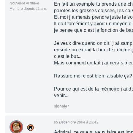
Nouvel·le AFfilié·e
En fait un exemple tu prends une chan
Membre depuis 21 ans
paroles,les grosses caisses, les cais
Et moi j aimerais prendre juste le so
Il doit forcément y avoir un moyen d y
je pense que c est la fonction de bas
Je veux dire quand on dit ''j ai sam
ensuite on extrait la boucle comme ç
c est le but...
Mais comment on fait j aimerais bien
Rassure moi c est bien faisable ça?
Pour ce qui est de la mémoire j ai 
venir...
signaler
09 Décembre 2004 à 23:43
Admiral, ce que tu veux faire est im