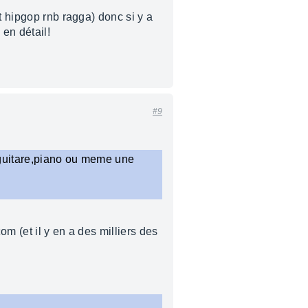
t hipgop rnb ragga) donc si y a
 en détail!
#9
 guitare,piano ou meme une
m (et il y en a des milliers des