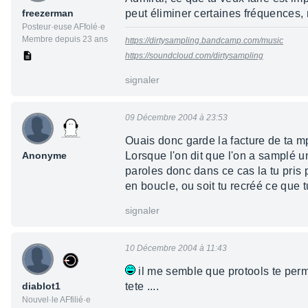
freezerman
peut éliminer certaines fréquences, 
Posteur·euse AFfolé·e
Membre depuis 23 ans
https://dirtysampling.bandcamp.com/music
https://soundcloud.com/dirtysampling
signaler
09 Décembre 2004 à 23:53
Ouais donc garde la facture de ta m
Anonyme
Lorsque l'on dit que l'on a samplé u
paroles donc dans ce cas la tu pris
en boucle, ou soit tu recréé ce que t
signaler
10 Décembre 2004 à 11:43
il me semble que protools te permet
diablot1
tete ....
Nouvel·le AFfilié·e