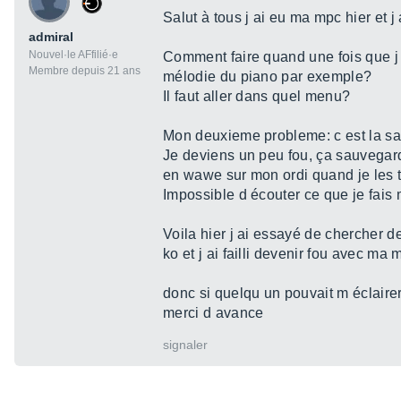
Salut à tous j ai eu ma mpc hier et 
admiral
Nouvel·le AFfilié·e
Comment faire quand une fois que j
Membre depuis 21 ans
mélodie du piano par exemple?
Il faut aller dans quel menu?
Mon deuxieme probleme: c est la s
Je deviens un peu fou, ça sauvegard
en wawe sur mon ordi quand je les t
Impossible d écouter ce que je fais
Voila hier j ai essayé de chercher d
ko et j ai failli devenir fou avec ma 
donc si quelqu un pouvait m éclairer
merci d avance
signaler