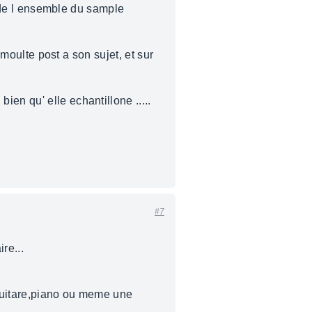
re de l ensemble du sample
 moulte post a son sujet, et sur
en qu' elle echantillone .....
#7
re...
 guitare,piano ou meme une