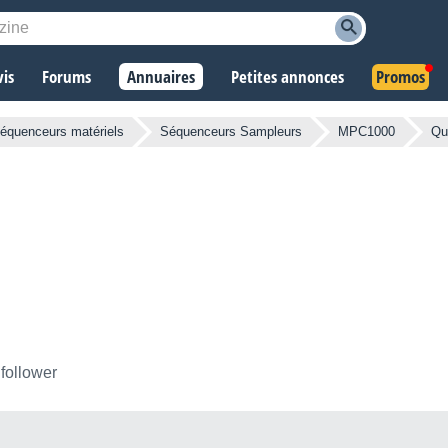
vis
Forums
Annuaires
Petites annonces
Promos
équenceurs matériels
Séquenceurs Sampleurs
MPC1000
Qu
 follower