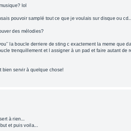
 musique? lol
nsais pouvoir samplé tout ce que je voulais sur disque ou cd..
rouver des mélodies?
you'' la boucle derriere de sting c exactement la meme que dan
cle trenquillement et l assigner à un pad et faire autant de 
 bien servir à quelque chose!
ert à rien...
ut et puis voila...