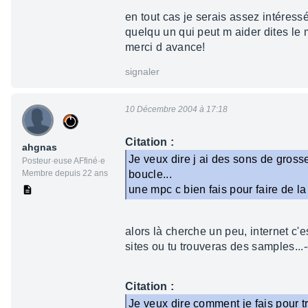
en tout cas je serais assez intéress
quelqu un qui peut m aider dites le 
merci d avance!
signaler
10 Décembre 2004 à 17:18
Citation :
ahgnas
Je veux dire j ai des sons de gros
Posteur·euse AFfiné·e
Membre depuis 22 ans
boucle...
une mpc c bien fais pour faire de 
alors là cherche un peu, internet c'
sites ou tu trouveras des samples...
Citation :
Je veux dire comment je fais pour 