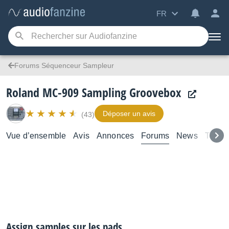
FR
Forums Séquenceur Sampleur
Roland MC-909 Sampling Groovebox
Déposer un avis
(43)
Vue d’ensemble
Avis
Annonces
Forums
News
Test
Assign samples sur les pads