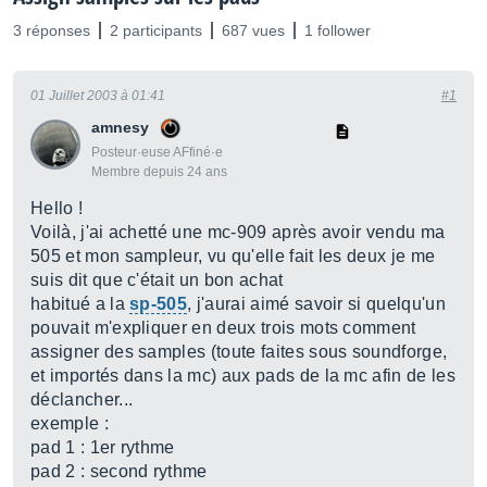
3 réponses
2 participants
687 vues
1 follower
01 Juillet 2003 à 01:41
#1
amnesy
Posteur·euse AFfiné·e
Membre depuis 24 ans
Hello !
Voilà, j'ai achetté une mc-909 après avoir vendu ma
505 et mon sampleur, vu qu'elle fait les deux je me
suis dit que c'était un bon achat
habitué a la
sp-505
, j'aurai aimé savoir si quelqu'un
pouvait m'expliquer en deux trois mots comment
assigner des samples (toute faites sous soundforge,
et importés dans la mc) aux pads de la mc afin de les
déclancher...
exemple :
pad 1 : 1er rythme
pad 2 : second rythme