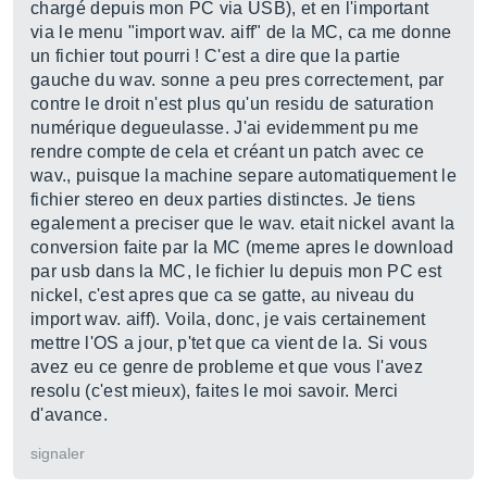
chargé depuis mon PC via USB), et en l'important
via le menu "import wav. aiff" de la MC, ca me donne
un fichier tout pourri ! C'est a dire que la partie
gauche du wav. sonne a peu pres correctement, par
contre le droit n'est plus qu'un residu de saturation
numérique degueulasse. J'ai evidemment pu me
rendre compte de cela et créant un patch avec ce
wav., puisque la machine separe automatiquement le
fichier stereo en deux parties distinctes. Je tiens
egalement a preciser que le wav. etait nickel avant la
conversion faite par la MC (meme apres le download
par usb dans la MC, le fichier lu depuis mon PC est
nickel, c'est apres que ca se gatte, au niveau du
import wav. aiff). Voila, donc, je vais certainement
mettre l'OS a jour, p'tet que ca vient de la. Si vous
avez eu ce genre de probleme et que vous l'avez
resolu (c'est mieux), faites le moi savoir. Merci
d'avance.
signaler