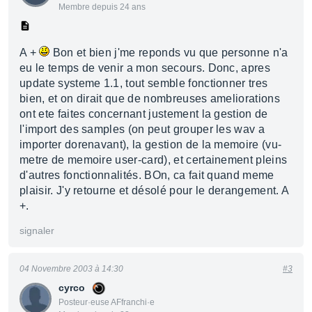
Membre depuis 24 ans
A +
Bon et bien j'me reponds vu que personne n'a
eu le temps de venir a mon secours. Donc, apres
update systeme 1.1, tout semble fonctionner tres
bien, et on dirait que de nombreuses ameliorations
ont ete faites concernant justement la gestion de
l'import des samples (on peut grouper les wav a
importer dorenavant), la gestion de la memoire (vu-
metre de memoire user-card), et certainement pleins
d'autres fonctionnalités. BOn, ca fait quand meme
plaisir. J'y retourne et désolé pour le derangement. A
+.
signaler
04 Novembre 2003 à 14:30
#3
cyrco
Posteur·euse AFfranchi·e