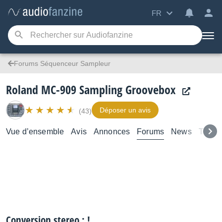
FR
Forums Séquenceur Sampleur
Roland MC-909 Sampling Groovebox
Déposer un avis
(43)
Vue d’ensemble
Avis
Annonces
Forums
News
Test
Conversion stereo : !