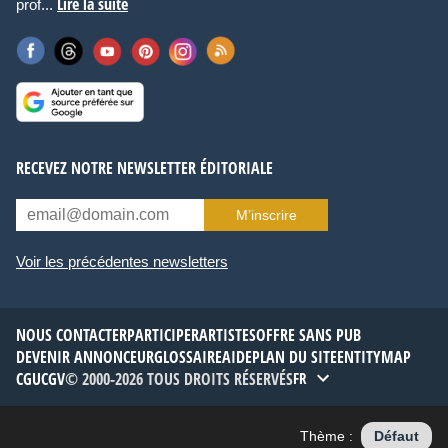
Lire la suite
prof...
RECEVEZ NOTRE NEWSLETTER ÉDITORIALE
M’inscrire
Voir les précédentes newsletters
NOUS CONTACTER
PARTICIPER
ARTISTES
OFFRE SANS PUB
DEVENIR ANNONCEUR
GLOSSAIRE
AIDE
PLAN DU SITE
ENTITYMAP
CGU
CGV
© 2000-2026 TOUS DROITS RÉSERVÉS
FR
Thème :
Défaut