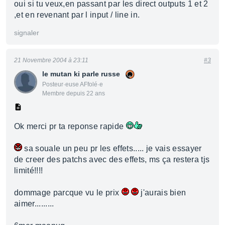
oui si tu veux,en passant par les direct outputs 1 et 2
,et en revenant par l input / line in.
signaler
21 Novembre 2004 à 23:11
#3
le mutan ki parle russe
Posteur·euse AFfolé·e
Membre depuis 22 ans
Ok merci pr ta reponse rapide
sa souale un peu pr les effets..... je vais essayer
de creer des patchs avec des effets, ms ça restera tjs
limité!!!!
dommage parcque vu le prix
j'aurais bien
aimer.........