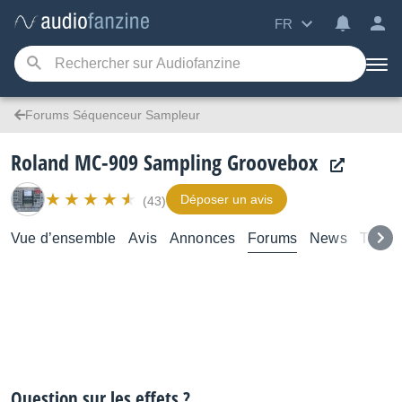
FR
Forums Séquenceur Sampleur
Roland MC-909 Sampling Groovebox
Déposer un avis
(43)
Vue d’ensemble
Avis
Annonces
Forums
News
Test
Question sur les effets ?