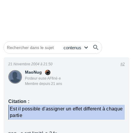
21 Novembre 2004 à 21:50
#2
MaoNug
Posteur·euse AFfiné·e
Membre depuis 21 ans
Citation :
Est il possible d'assigner un effet different à chaque
partie