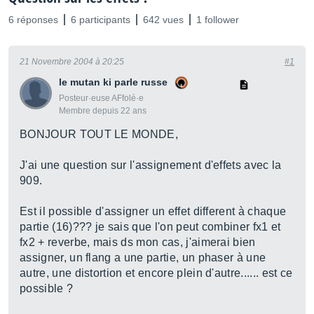
6 réponses
6 participants
642 vues
1 follower
21 Novembre 2004 à 20:25
#1
le mutan ki parle russe
Posteur·euse AFfolé·e
Membre depuis 22 ans
BONJOUR TOUT LE MONDE,
J'ai une question sur l'assignement d'effets avec la
909.
Est il possible d'assigner un effet different à chaque
partie (16)??? je sais que l'on peut combiner fx1 et
fx2 + reverbe, mais ds mon cas, j'aimerai bien
assigner, un flang a une partie, un phaser à une
autre, une distortion et encore plein d'autre...... est ce
possible ?