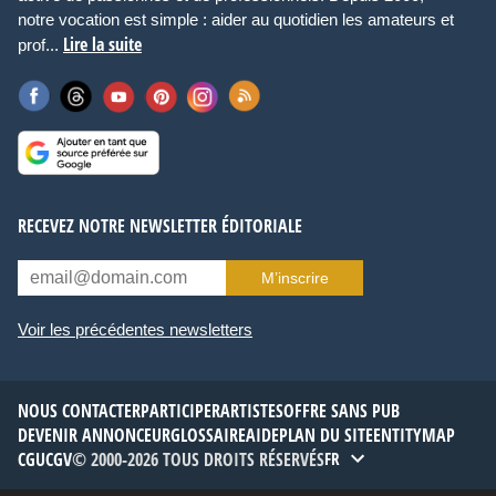
notre vocation est simple : aider au quotidien les amateurs et
Lire la suite
prof...
RECEVEZ NOTRE NEWSLETTER ÉDITORIALE
M’inscrire
Voir les précédentes newsletters
NOUS CONTACTER
PARTICIPER
ARTISTES
OFFRE SANS PUB
DEVENIR ANNONCEUR
GLOSSAIRE
AIDE
PLAN DU SITE
ENTITYMAP
CGU
CGV
© 2000-2026 TOUS DROITS RÉSERVÉS
FR