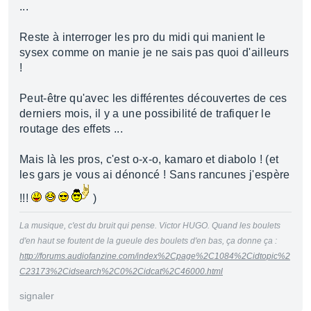
...
Reste à interroger les pro du midi qui manient le
sysex comme on manie je ne sais pas quoi d'ailleurs
!
Peut-être qu'avec les différentes découvertes de ces
derniers mois, il y a une possibilité de trafiquer le
routage des effets ...
Mais là les pros, c'est o-x-o, kamaro et diabolo ! (et
les gars je vous ai dénoncé ! Sans rancunes j'espère
!!!
)
La musique, c'est du bruit qui pense. Victor HUGO. Quand les boulets
d'en haut se foutent de la gueule des boulets d'en bas, ça donne ça :
http://forums.audiofanzine.com/index%2Cpage%2C1084%2Cidtopic%2
C23173%2Cidsearch%2C0%2Cidcat%2C46000.html
signaler