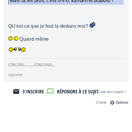
Mais là les pros, c'est o-x-o, kamaro et diabolo !
QU'est ce que je fout la dedans moi?
Quand même
Chez moi...
Chez nous...
signaler
S'INSCRIRE
RÉPONDRE À CE SUJET
< Liste des sujets
Charte
Options