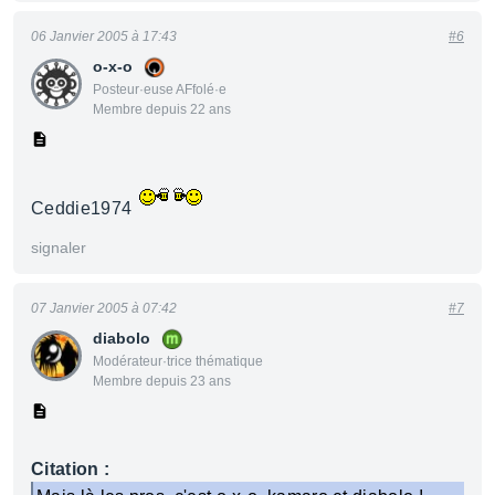
06 Janvier 2005 à 17:43
#6
o-x-o
Posteur·euse AFfolé·e
Membre depuis 22 ans
Ceddie1974
signaler
07 Janvier 2005 à 07:42
#7
diabolo
Modérateur·trice thématique
Membre depuis 23 ans
Citation :