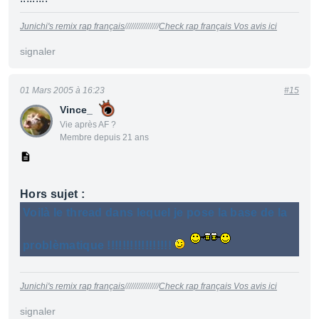
Junichi's remix rap français
////////////////
Check rap français Vos avis ici
signaler
01 Mars 2005 à 16:23
#15
Vince_
Vie après AF ?
Membre depuis 21 ans
Hors sujet :
Voilà le thread dans lequel je pose la base de la
problèmatique !!!!!!!!!!!!!!!!!
Junichi's remix rap français
////////////////
Check rap français Vos avis ici
signaler