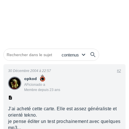
30 Décembre 2004 à 22:57
#2
opkod
AFicionado·a
Membre depuis 23 ans
J'ai acheté cette carte. Elle est assez généraliste et
orienté tekno.
je pense éditer un test prochainement avec quelques
mp3...