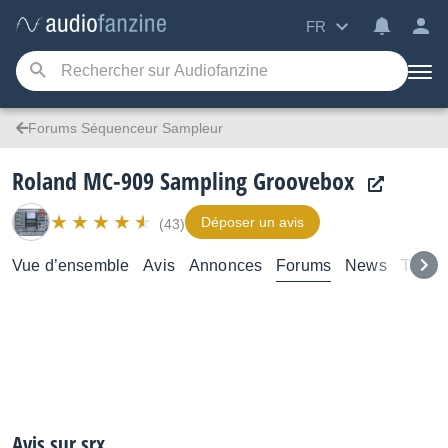
FR
Forums Séquenceur Sampleur
Roland MC-909 Sampling Groovebox
Déposer un avis
(43)
Vue d’ensemble
Avis
Annonces
Forums
News
Test
Avis sur srx