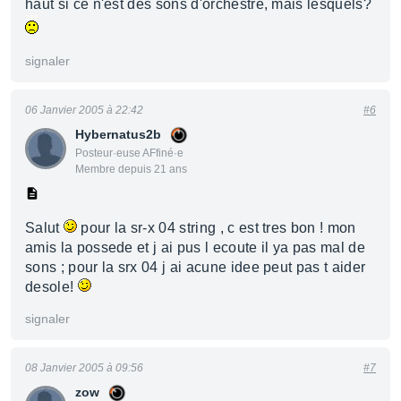
haut si ce n'est des sons d'orchestre, mais lesquels?
signaler
06 Janvier 2005 à 22:42
#6
Hybernatus2b
Posteur·euse AFfiné·e
Membre depuis 21 ans
Salut
pour la sr-x 04 string , c est tres bon ! mon
amis la possede et j ai pus l ecoute il ya pas mal de
sons ; pour la srx 04 j ai acune idee peut pas t aider
desole!
signaler
08 Janvier 2005 à 09:56
#7
zow