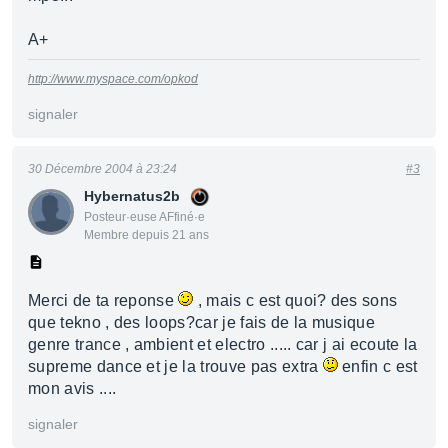
A+
http://www.myspace.com/opkod
signaler
30 Décembre 2004 à 23:24
#3
Hybernatus2b
Posteur·euse AFfiné·e
Membre depuis 21 ans
Merci de ta reponse
, mais c est quoi? des sons
que tekno , des loops?car je fais de la musique
genre trance , ambient et electro ..... car j ai ecoute la
supreme dance et je la trouve pas extra
enfin c est
mon avis ....
signaler