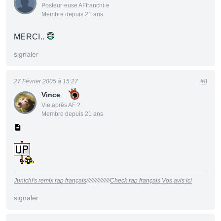
Posteur·euse AFfranchi·e
Membre depuis 21 ans
MERCI..
signaler
27 Février 2005 à 15:27
#8
Vince_
Vie après AF ?
Membre depuis 21 ans
Junichi's remix rap français
////////////////
Check rap français Vos avis ici
signaler