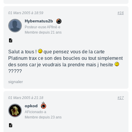
01 Mars 2005 à 18:59
#16
Hybernatus2b
Posteur·euse AFfiné·e
Membre depuis 21 ans
Salut a tous !
que pensez vous de la carte
Platinum trax ce son des boucles ou tout simplement
des sons car je voudrais la prendre mais j hesite
?????
signaler
01 Mars 2005 à 21:18
#17
opkod
AFicionado·a
Membre depuis 23 ans