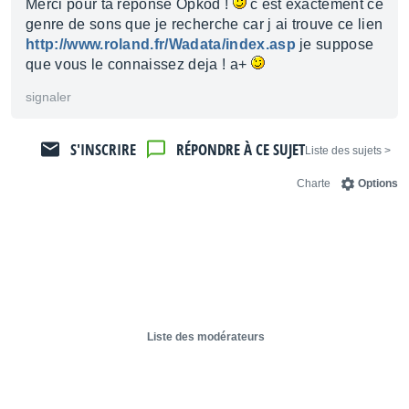
Merci pour ta reponse Opkod !
c est exactement ce
genre de sons que je recherche car j ai trouve ce lien
http://www.roland.fr/Wadata/index.asp
je suppose
que vous le connaissez deja ! a+
signaler
S'INSCRIRE
RÉPONDRE À CE SUJET
< Liste des sujets
Charte
Options
Liste des modérateurs