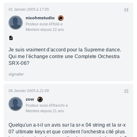
01 Janvier 2005 à 17:05
#4
nicohmstudio
Posteur·euse AFfolé·e
Membre depuis 22 ans
Je suis vraiment d'accord pour la Supreme dance.
Qui me l'échange contre une Complete Orchestra
SRX-06?
signaler
06 Janvier 2005 à 21:09
#5
zow
Posteur·euse AFfranchi·e
Membre depuis 21 ans
Quelqu'un a-t-il un avis sur la sr-x 04 string et la sr-x
07 ultimate keys et que contient l'orchestra cité plus