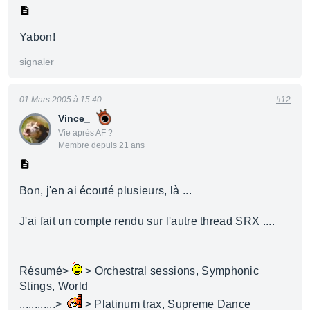
Yabon!
signaler
01 Mars 2005 à 15:40
#12
Vince_
Vie après AF ?
Membre depuis 21 ans
Bon, j'en ai écouté plusieurs, là ...
J'ai fait un compte rendu sur l'autre thread SRX ....
Résumé>
> Orchestral sessions, Symphonic
Stings, World
............>
> Platinum trax, Supreme Dance