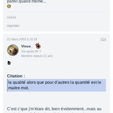
pareil quand même...
♪♫♪♫♪
signaler
01 Mars 2005 à 16:18
#14
Vince_
Vie après AF ?
Membre depuis 21 ans
Citation :
la qualité alors que pour d'autres la quantité est le
maitre mot.
C'est c'que j'm'étais dit, bien évidemment...mais au