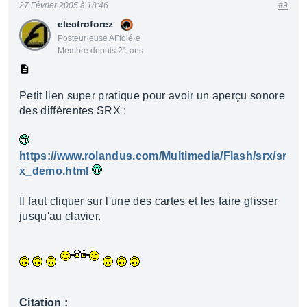
27 Février 2005 à 18:46
#9
electroforez
Posteur·euse AFfolé·e
Membre depuis 21 ans
Petit lien super pratique pour avoir un aperçu sonore
des différentes SRX :
https://www.rolandus.com/Multimedia/Flash/srx/sr
x_demo.html
Il faut cliquer sur l'une des cartes et les faire glisser
jusqu'au clavier.
Citation :