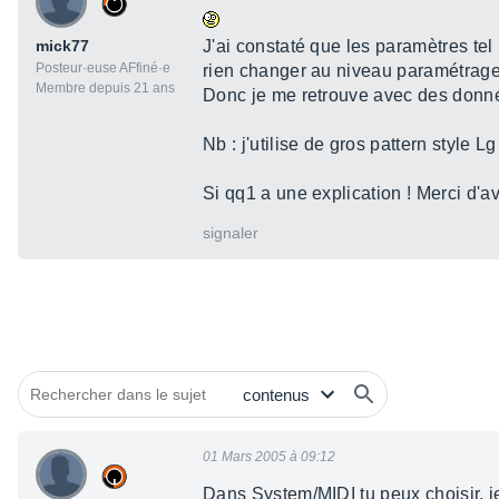
mick77
J'ai constaté que les paramètres tel 
Posteur·euse AFfiné·e
rien changer au niveau paramétrage
Membre depuis 21 ans
Donc je me retrouve avec des donn
Nb : j'utilise de gros pattern style Lg
Si qq1 a une explication ! Merci d'a
signaler
01 Mars 2005 à 09:12
Dans System/MIDI tu peux choisir, je