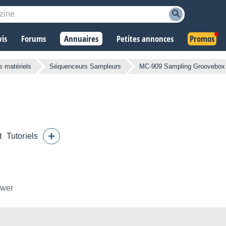
vis
Forums
Annuaires
Petites annonces
Promos
 matériels
Séquenceurs Sampleurs
MC-909 Sampling Groovebox
t
Tutoriels
ower