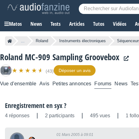
Matos
News
Tests
Articles
Tutos
Vidéos
A
...
Roland
Instruments électroniques
Séquenceurs
Roland MC-909 Sampling Groovebox
Déposer un avis
(43)
Vue d’ensemble
Avis
Petites annonces
Forums
News
Tes
Enregistrement en syx ?
4 réponses
2 participants
495 vues
1 foll
01 Mars 2005 à 09:01