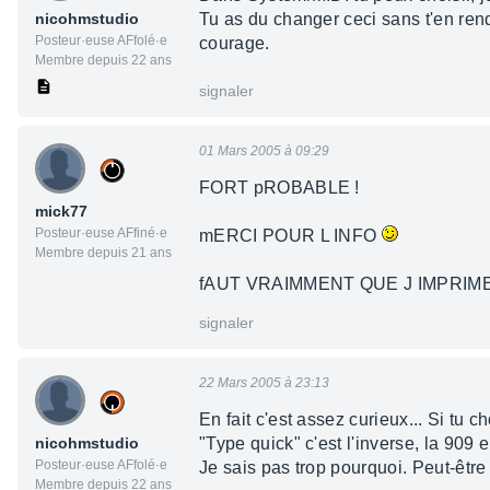
nicohmstudio
Tu as du changer ceci sans t'en ren
Posteur·euse AFfolé·e
courage.
Membre depuis 22 ans
signaler
01 Mars 2005 à 09:29
FORT pROBABLE !
mick77
Posteur·euse AFfiné·e
mERCI POUR L INFO
Membre depuis 21 ans
fAUT VRAIMMENT QUE J IMPRIME
signaler
22 Mars 2005 à 23:13
En fait c'est assez curieux... Si tu
nicohmstudio
"Type quick" c'est l'inverse, la 909
Posteur·euse AFfolé·e
Je sais pas trop pourquoi. Peut-êtr
Membre depuis 22 ans