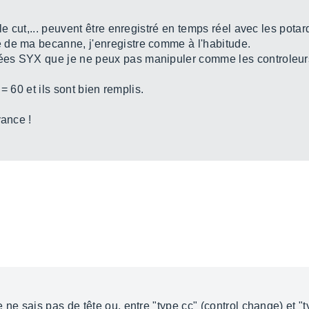
le cut,... peuvent être enregistré en temps réel avec les potar
 de ma becanne, j'enregistre comme à l'habitude.
ées SYX que je ne peux pas manipuler comme les controleur
 = 60 et ils sont bien remplis.
vance !
 ne sais pas de tête ou, entre "type cc" (control change) et "