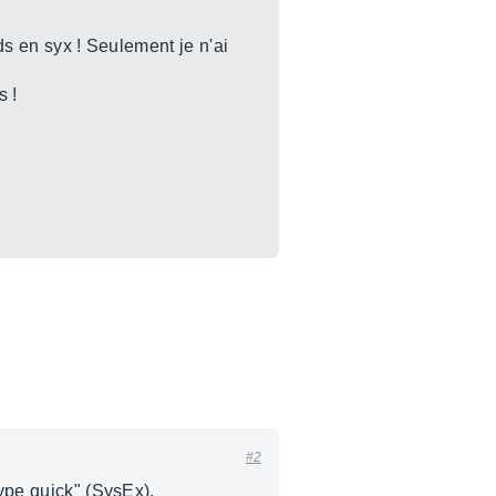
ds en syx ! Seulement je n'ai
s !
#2
type quick" (SysEx).