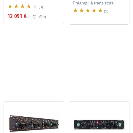
Préampli à transistors
(3)
(5)
12 091 €
neuf
(1 offre)