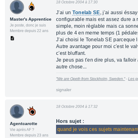
18 Octobre 2004 à 17:30
J'ai un
Tonelab SE
, j'ai aussi éss
Master's Apprentice
configurable mais est assez dure a r
Je poste, donc je suis
simple, moin règlable mais ca sonne
Membre depuis 22 ans
plus de 4 en meme temps (1 pédales
J'ai choisi le Tonelab SE parceque 
Autre avantage pour moi c'est le va
c'est bluffant.
Je peus pas t'en dire plus, va falloi
autre chose...
"We are Opeth from Stockholm, Sweden."
-
Les g
signaler
18 Octobre 2004 à 17:32
Hors sujet :
Agentcarotte
quand je vois ces sujets maintenant,
Vie après AF ?
Membre depuis 23 ans