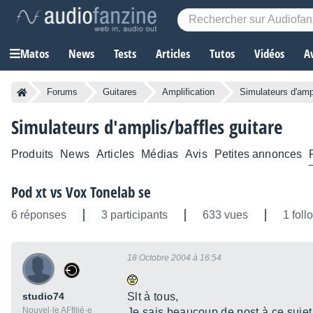
Matos
News
Tests
Articles
Tutos
Vidéos
A
Forums
Guitares
Amplification
Simulateurs d'ampl
Simulateurs d'amplis/baffles guitare
Produits
News
Articles
Médias
Avis
Petites annonces
Pod xt vs Vox Tonelab se
6 réponses
3 participants
633 vues
1 foll
18 Octobre 2004 à 16:54
studio74
Slt à tous,
Nouvel·le AFfilié·e
Je sais beaucoup de post à ce sujet 