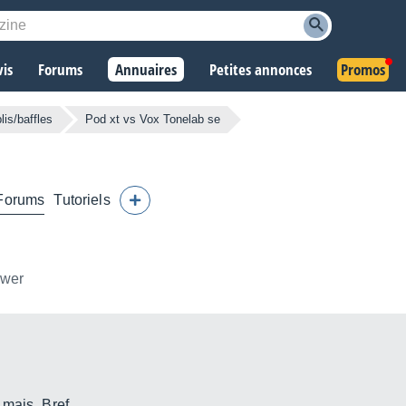
vis
Forums
Annuaires
Petites annonces
Promos
is/baffles
Pod xt vs Vox Tonelab se
Forums
Tutoriels
ower
mais, Bref....