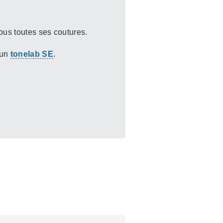
sous toutes ses coutures.
 un
tonelab SE
.