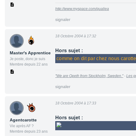
http://www.myspace.com/qualiea
signaler
18 Octobre 2004 à 17:32
Hors sujet :
Master's Apprentice
comme on dit par chez nous carott
Je poste, donc je suis
Membre depuis 22 ans
"We are Opeth from Stockholm, Sweden."
-
Les g
signaler
18 Octobre 2004 à 17:33
Hors sujet :
Agentcarotte
Vie après AF ?
Membre depuis 23 ans