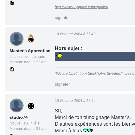
http://www.myspace.com/qualiea
signaler
18 Octobre 2004 à 17:42
Hors sujet :
Master's Apprentice
Je poste, donc je suis
Membre depuis 22 ans
"We are Opeth from Stockholm, Sweden."
-
Les g
signaler
18 Octobre 2004 à 17:44
Slt,
studio74
Merci de ton témoignage Master's.
Nouvel·le AFfilié·e
D'autres expèriences sont les bien
Membre depuis 21 ans
Merci à tous