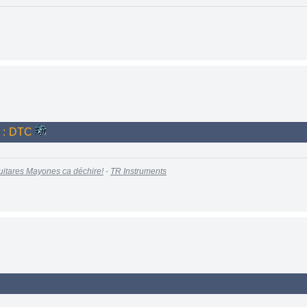
e : DTC
uitares Mayones ca déchire!
-
TR Instruments