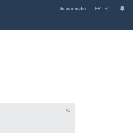
FR
Se connecter
#1