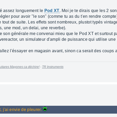
ayé assez longuement le
Pod XT
. Moi je te dirais que les 2 so
égler pour avoir "le son" (comme tu as du t'en rendre compte)
 tout de suite. Les effets sont nombreux, plustot typés vinta
, une mod, un delai, une reverbe).
le son générale me convenai mieu que le Pod XT et surtout par
lvereactor, un simulateur d'ampli de puissance qui utilise 
r allez l'éssayer en magasin avant, sinon ca serait des coups a
uitares Mayones ca déchire!
-
TR Instruments
 j'ai envie de pleurer.