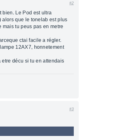
#2
nt bien. Le Pod est ultra
 alors que le tonelab est plus
ge mais tu peus pas en metre
ceque ctai facile a régler.
une lampe 12AX7, honnetement
 etre décu si tu en attendais
#3