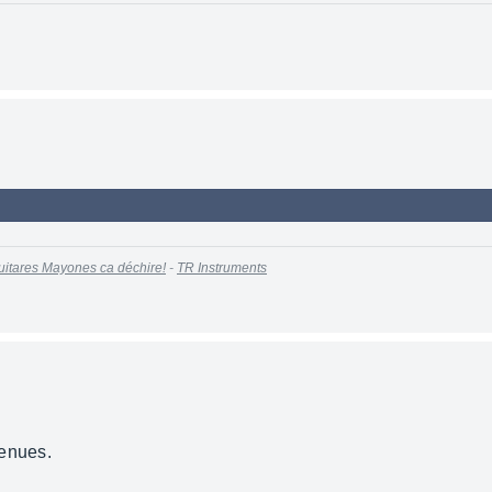
uitares Mayones ca déchire!
-
TR Instruments
venues.