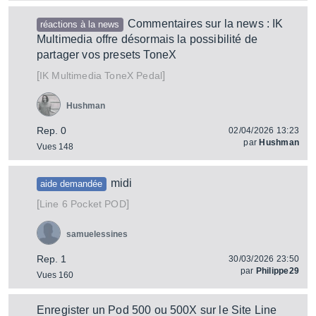
Commentaires sur la news : IK
réactions à la news
Multimedia offre désormais la possibilité de
partager vos presets ToneX
[
]
ToneX Pedal
IK Multimedia
Hushman
Rep. 0
02/04/2026 13:23
par
Hushman
Vues 148
midi
aide demandée
[
]
Pocket POD
Line 6
samuelessines
Rep. 1
30/03/2026 23:50
par
Philippe29
Vues 160
Enregister un Pod 500 ou 500X sur le Site Line