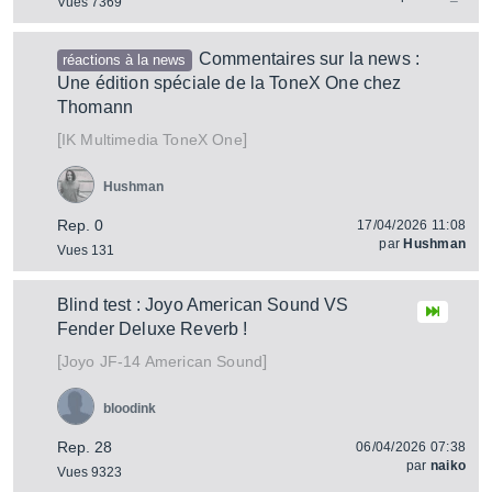
Vues 7369
Commentaires sur la news :
réactions à la news
Une édition spéciale de la ToneX One chez
Thomann
[
]
ToneX One
IK Multimedia
Hushman
Rep. 0
17/04/2026 11:08
par
Hushman
Vues 131
Blind test : Joyo American Sound VS
Fender Deluxe Reverb !
[
]
JF-14 American Sound
Joyo
bloodink
Rep. 28
06/04/2026 07:38
par
naiko
Vues 9323