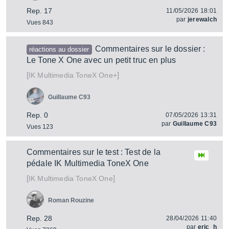
Rep. 17
11/05/2026 18:01
par
jerewalch
Vues 843
Commentaires sur le dossier :
réactions au dossier
Le Tone X One avec un petit truc en plus
[
]
ToneX One+
IK Multimedia
Guillaume C93
Rep. 0
07/05/2026 13:31
par
Guillaume C93
Vues 123
Commentaires sur le test : Test de la
pédale IK Multimedia ToneX One
[
]
ToneX One
IK Multimedia
Roman Rouzine
Rep. 28
28/04/2026 11:40
par
eric_h