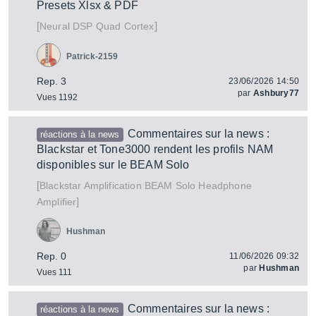
Presets Xlsx & PDF
[
]
Quad Cortex
Neural DSP
Patrick-2159
Rep. 3
23/06/2026 14:50
par
Ashbury77
Vues 1192
Commentaires sur la news :
réactions à la news
Blackstar et Tone3000 rendent les profils NAM
disponibles sur le BEAM Solo
[
BEAM Solo Headphone
Blackstar Amplification
]
Amplifier
Hushman
Rep. 0
11/06/2026 09:32
par
Hushman
Vues 111
Commentaires sur la news :
réactions à la news