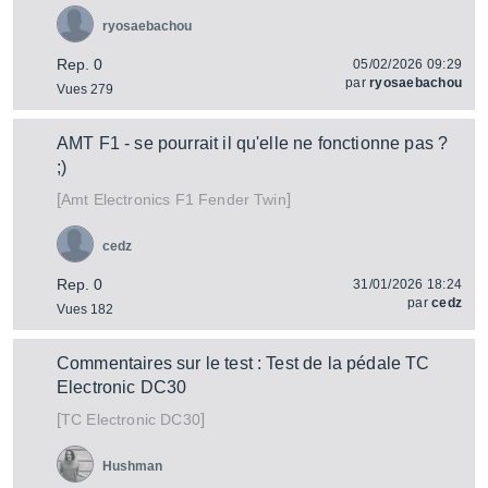
ryosaebachou
Rep. 0
05/02/2026 09:29
par
ryosaebachou
Vues 279
AMT F1 - se pourrait il qu'elle ne fonctionne pas ?
;)
[
]
F1 Fender Twin
Amt Electronics
cedz
Rep. 0
31/01/2026 18:24
par
cedz
Vues 182
Commentaires sur le test : Test de la pédale TC
Electronic DC30
[
]
DC30
TC Electronic
Hushman