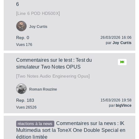
6
[
]
POD HD500X
Line 6
Joy Curtis
Rep. 0
26/03/2026 16:06
par
Joy Curtis
Vues 176
Commentaires sur le test : Test du
simulateur Two Notes OPUS
[
]
Opus
Two Notes Audio Engineering
Roman Rouzine
Rep. 183
15/03/2026 19:58
par
bigVince
Vues 26526
Commentaires sur la news : IK
réactions à la news
Multimedia sort la ToneX One Double Special en
édition limitée