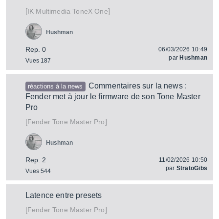
[
]
ToneX One
IK Multimedia
Hushman
Rep. 0
06/03/2026 10:49
par
Hushman
Vues 187
Commentaires sur la news :
réactions à la news
Fender met à jour le firmware de son Tone Master
Pro
[
]
Tone Master Pro
Fender
Hushman
Rep. 2
11/02/2026 10:50
par
StratoGibs
Vues 544
Latence entre presets
[
]
Tone Master Pro
Fender