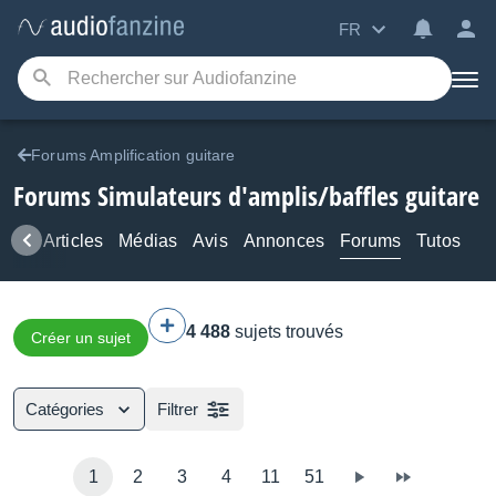
FR
Forums Amplification guitare
Forums Simulateurs d'amplis/baffles guitare
ews
Articles
Médias
Avis
Annonces
Forums
Tutos
4 488
sujets trouvés
Créer un sujet
Catégories
Filtrer
1
2
3
4
11
51