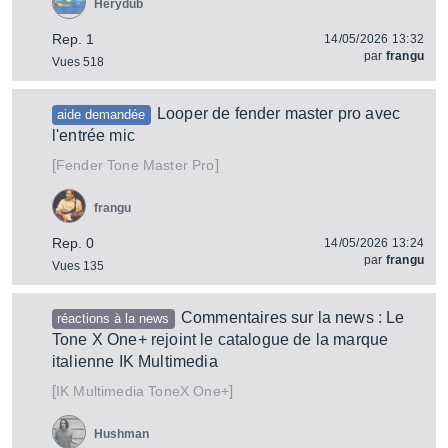
Herydub
Rep. 1
14/05/2026 13:32
par
frangu
Vues 518
Looper de fender master pro avec
aide demandée
l'entrée mic
[
]
Tone Master Pro
Fender
frangu
Rep. 0
14/05/2026 13:24
par
frangu
Vues 135
Commentaires sur la news : Le
réactions à la news
Tone X One+ rejoint le catalogue de la marque
italienne IK Multimedia
[
]
ToneX One+
IK Multimedia
Hushman