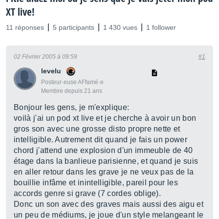
XT live!
11 réponses
5 participants
1 430 vues
1 follower
02 Février 2005 à 09:59
#1
levelu
Posteur·euse AFfamé·e
Membre depuis 21 ans
Bonjour les gens, je m'explique:
voilà j'ai un pod xt live et je cherche à avoir un bon
gros son avec une grosse disto propre nette et
intelligible. Autrement dit quand je fais un power
chord j'attend une explosion d'un immeuble de 40
étage dans la banlieue parisienne, et quand je suis
en aller retour dans les grave je ne veux pas de la
bouillie infâme et inintelligible, pareil pour les
accords genre si grave (7 cordes oblige).
Donc un son avec des graves mais aussi des aigu et
un peu de médiums, je joue d'un style melangeant le