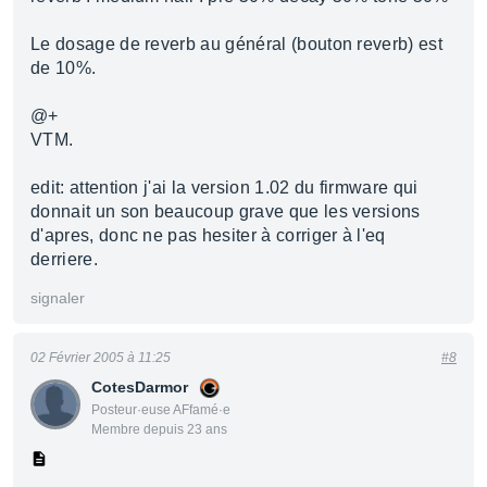
Le dosage de reverb au général (bouton reverb) est
de 10%.
@+
VTM.
edit: attention j'ai la version 1.02 du firmware qui
donnait un son beaucoup grave que les versions
d'apres, donc ne pas hesiter à corriger à l'eq
derriere.
signaler
02 Février 2005 à 11:25
#8
CotesDarmor
Posteur·euse AFfamé·e
Membre depuis 23 ans