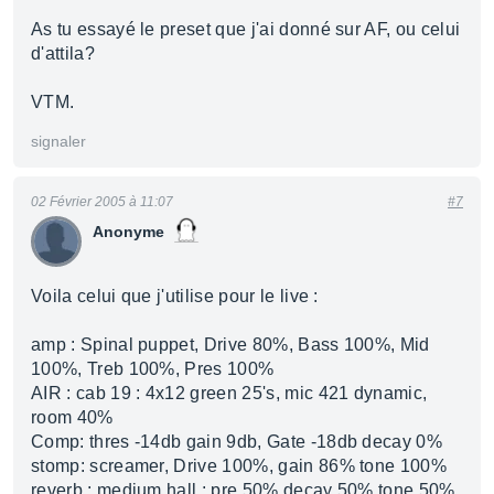
As tu essayé le preset que j'ai donné sur AF, ou celui
d'attila?
VTM.
signaler
02 Février 2005 à 11:07
#7
Anonyme
Voila celui que j'utilise pour le live :
amp : Spinal puppet, Drive 80%, Bass 100%, Mid
100%, Treb 100%, Pres 100%
AIR : cab 19 : 4x12 green 25's, mic 421 dynamic,
room 40%
Comp: thres -14db gain 9db, Gate -18db decay 0%
stomp: screamer, Drive 100%, gain 86% tone 100%
reverb : medium hall : pre 50% decay 50% tone 50%