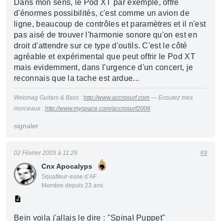
Dans mon sens, le Pod XT par exemple, offre
d'énormes possibilités, c'est comme un avion de
ligne, beaucoup de contrôles et paramètres et il n'est
pas aisé de trouver l'harmonie sonore qu'on est en
droit d'attendre sur ce type d'outils. C'est le côté
agréable et expérimental que peut offrir le Pod XT
mais evidemment, dans l'urgence d'un concert, je
reconnais que la tache est ardue...
Webmag Guitars & Bass :
http://www.accrosurf.com
--- Ecoutez mes
morceaux :
http://www.myspace.com/accrosurf2006
signaler
02 Février 2005 à 11:29
#9
Cnx Apocalyps
Squatteur·euse d’AF
Membre depuis 23 ans
Bein voila j'allais le dire : "Spinal Puppet"