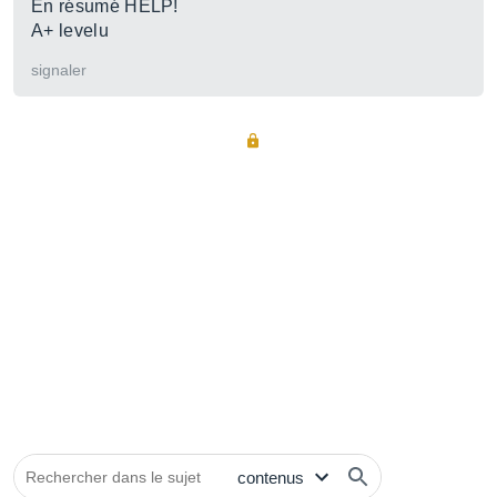
En résumé HELP!
A+ levelu
signaler