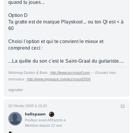
quand tu joues...
Option D
Ta gratte est de marque Playskool... ou ton QI est < à
60
Choisi l'option et qui te convient le mieux et
comprend ceci :
...La quête du son c'est le Saint-Graal du guitariste....
Webmag Guitars & Bass :
http://www.accrosurf.com
--- Ecoutez mes
morceaux :
http://www.myspace.com/accrosurf2006
signaler
02 Février 2005 à 10:20
#3
hellspawn
Posteur·euse AFfranchi·e
Membre depuis 22 ans