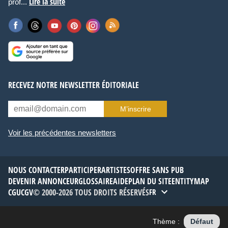
Lire la suite
prof...
RECEVEZ NOTRE NEWSLETTER ÉDITORIALE
M’inscrire
Voir les précédentes newsletters
NOUS CONTACTER
PARTICIPER
ARTISTES
OFFRE SANS PUB
DEVENIR ANNONCEUR
GLOSSAIRE
AIDE
PLAN DU SITE
ENTITYMAP
CGU
CGV
© 2000-2026 TOUS DROITS RÉSERVÉS
FR
Thème :
Défaut