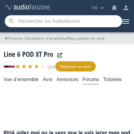
FR
Forums Simulateur d'amplis/baffles guitare en rack
Line 6 POD XT Pro
Déposer un avis
(14)
Vue d’ensemble
Avis
Annonces
Forums
Tutoriels
Pitié aidez moi ou je sens que je vais jeter mon pod