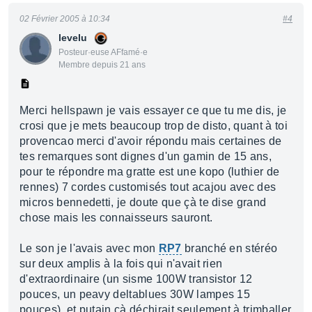
02 Février 2005 à 10:34
#4
levelu
Posteur·euse AFfamé·e
Membre depuis 21 ans
Merci hellspawn je vais essayer ce que tu me dis, je
crosi que je mets beaucoup trop de disto, quant à toi
provencao merci d'avoir répondu mais certaines de
tes remarques sont dignes d'un gamin de 15 ans,
pour te répondre ma gratte est une kopo (luthier de
rennes) 7 cordes customisés tout acajou avec des
micros bennedetti, je doute que çà te dise grand
chose mais les connaisseurs sauront.
Le son je l'avais avec mon
RP7
branché en stéréo
sur deux amplis à la fois qui n'avait rien
d'extraordinaire (un sisme 100W transistor 12
pouces, un peavy deltablues 30W lampes 15
pouces), et putain çà déchirait seulement à trimballer