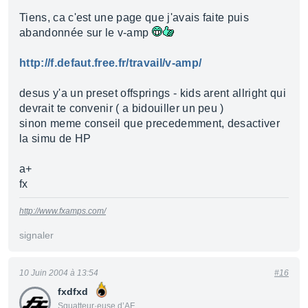
Tiens, ca c'est une page que j'avais faite puis
abandonnée sur le v-amp
http://f.defaut.free.fr/travail/v-amp/
desus y'a un preset offsprings - kids arent allright qui
devrait te convenir ( a bidouiller un peu )
sinon meme conseil que precedemment, desactiver
la simu de HP
a+
fx
http://www.fxamps.com/
signaler
10 Juin 2004 à 13:54
#16
fxdfxd
Squatteur·euse d’AF