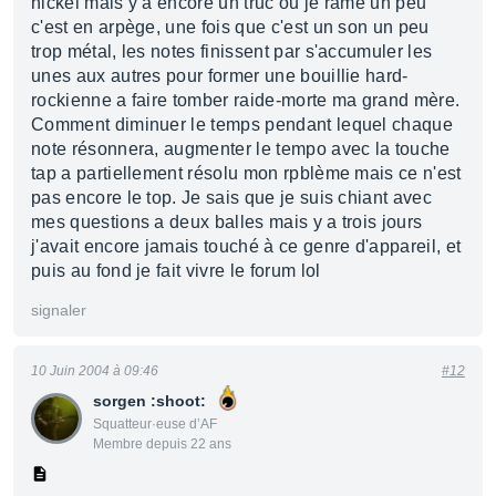
nickel mais y a encore un truc ou je rame un peu
c'est en arpège, une fois que c'est un son un peu
trop métal, les notes finissent par s'accumuler les
unes aux autres pour former une bouillie hard-
rockienne a faire tomber raide-morte ma grand mère.
Comment diminuer le temps pendant lequel chaque
note résonnera, augmenter le tempo avec la touche
tap a partiellement résolu mon rpblème mais ce n'est
pas encore le top. Je sais que je suis chiant avec
mes questions a deux balles mais y a trois jours
j'avait encore jamais touché à ce genre d'appareil, et
puis au fond je fait vivre le forum lol
signaler
10 Juin 2004 à 09:46
#12
sorgen :shoot:
Squatteur·euse d’AF
Membre depuis 22 ans