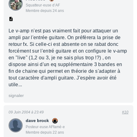
Squatteur·euse d’AF
Membre depuis 24 ans
Le v-amp n'est pas vraiment fait pour attaquer un
ampli par l'entrée guitare. On préfèrera la prise de
retour fx. Si celle-ci est absente on se rabat donc
forcément sur l'entré guitare et on configure le v-amp
en "live" (1,2 ou 3, je ne sais plus trop !?) , on
dispose ainsi d'un eq supplémentaire 3 bandes en
fin de chaine qui permet en théorie de s'adapter à
tout caractère d'ampli guitare. J'espère avoir été
utile...
signaler
09 Juin 2004 à 23:49
#10
dave brock
Posteur·euse AFfamé·e
Membre depuis 22 ans