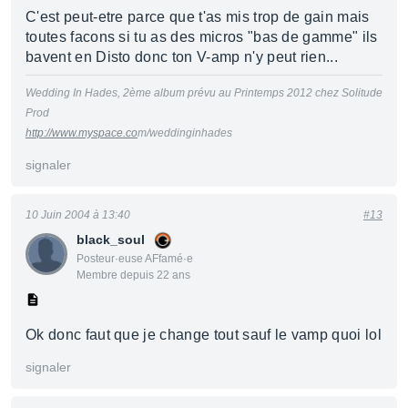
C'est peut-etre parce que t'as mis trop de gain mais
toutes facons si tu as des micros "bas de gamme" ils
bavent en Disto donc ton V-amp n'y peut rien...
Wedding In Hades, 2ème album prévu au Printemps 2012 chez Solitude
Prod
http://www.myspace.co
m/weddinginhades
signaler
10 Juin 2004 à 13:40
#13
black_soul
Posteur·euse AFfamé·e
Membre depuis 22 ans
Ok donc faut que je change tout sauf le vamp quoi lol
signaler