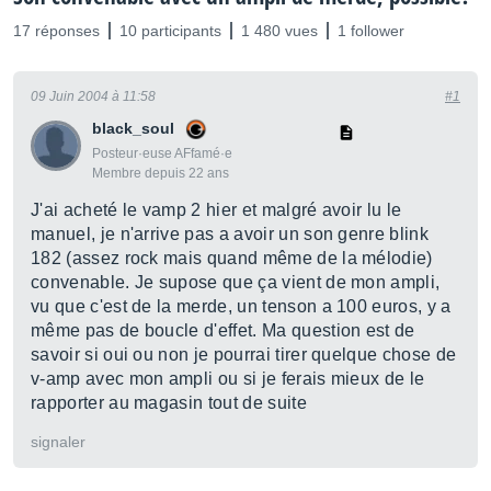
17 réponses
10 participants
1 480 vues
1 follower
09 Juin 2004 à 11:58
#1
black_soul
Posteur·euse AFfamé·e
Membre depuis 22 ans
J'ai acheté le vamp 2 hier et malgré avoir lu le
manuel, je n'arrive pas a avoir un son genre blink
182 (assez rock mais quand même de la mélodie)
convenable. Je supose que ça vient de mon ampli,
vu que c'est de la merde, un tenson a 100 euros, y a
même pas de boucle d'effet. Ma question est de
savoir si oui ou non je pourrai tirer quelque chose de
v-amp avec mon ampli ou si je ferais mieux de le
rapporter au magasin tout de suite
signaler