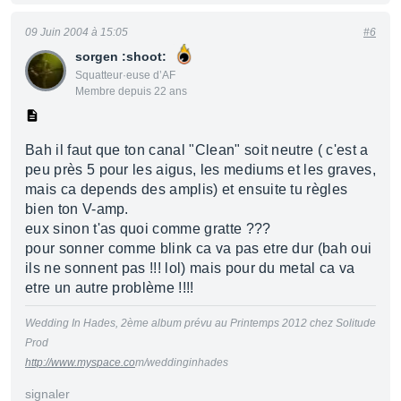
09 Juin 2004 à 15:05
#6
sorgen :shoot:
Squatteur·euse d’AF
Membre depuis 22 ans
Bah il faut que ton canal "Clean" soit neutre ( c'est a
peu près 5 pour les aigus, les mediums et les graves,
mais ca depends des amplis) et ensuite tu règles
bien ton V-amp.
eux sinon t'as quoi comme gratte ???
pour sonner comme blink ca va pas etre dur (bah oui
ils ne sonnent pas !!! lol) mais pour du metal ca va
etre un autre problème !!!!
Wedding In Hades, 2ème album prévu au Printemps 2012 chez Solitude
Prod
http://www.myspace.co
m/weddinginhades
signaler