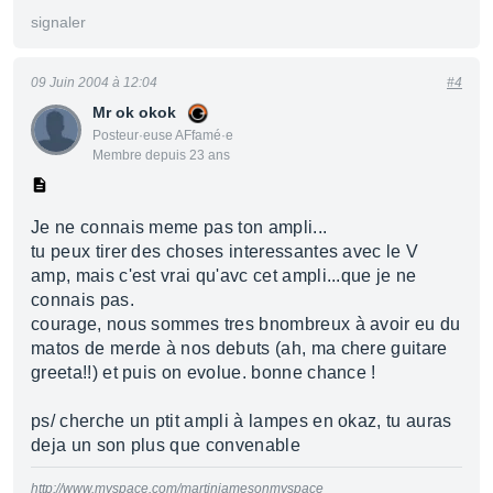
signaler
09 Juin 2004 à 12:04
#4
Mr ok okok
Posteur·euse AFfamé·e
Membre depuis 23 ans
Je ne connais meme pas ton ampli...
tu peux tirer des choses interessantes avec le V
amp, mais c'est vrai qu'avc cet ampli...que je ne
connais pas.
courage, nous sommes tres bnombreux à avoir eu du
matos de merde à nos debuts (ah, ma chere guitare
greeta!!) et puis on evolue. bonne chance !
ps/ cherche un ptit ampli à lampes en okaz, tu auras
deja un son plus que convenable
http://www.myspace.com/martinjamesonmyspace