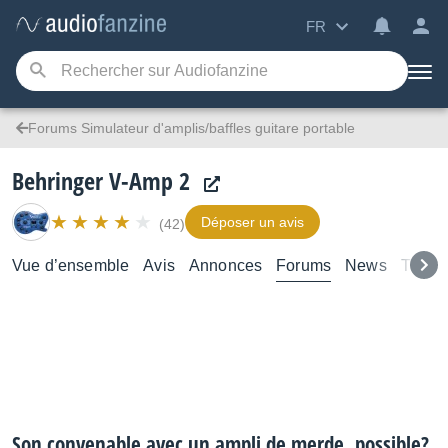
FR
Forums Simulateur d'amplis/baffles guitare portable
Behringer V-Amp 2
Déposer un avis
(42)
Vue d’ensemble
Avis
Annonces
Forums
News
Tutori
Son convenable avec un ampli de merde, possible?