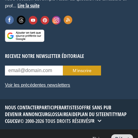
Lire la suite
prof...
RECEVEZ NOTRE NEWSLETTER ÉDITORIALE
M’inscrire
Voir les précédentes newsletters
NOUS CONTACTER
PARTICIPER
ARTISTES
OFFRE SANS PUB
DEVENIR ANNONCEUR
GLOSSAIRE
AIDE
PLAN DU SITE
ENTITYMAP
CGU
CGV
© 2000-2026 TOUS DROITS RÉSERVÉS
FR