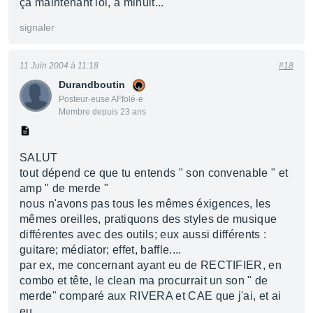
ça maintenant lol, a minuit...
signaler
11 Juin 2004 à 11:18
#18
Durandboutin
Posteur·euse AFfolé·e
Membre depuis 23 ans
SALUT
tout dépend ce que tu entends " son convenable " et
amp " de merde "
nous n'avons pas tous les mêmes éxigences, les
mêmes oreilles, pratiquons des styles de musique
différentes avec des outils; eux aussi différents :
guitare; médiator; effet, baffle....
par ex, me concernant ayant eu de RECTIFIER, en
combo et tête, le clean ma procurrait un son " de
merde" comparé aux RIVERA et CAE que j'ai, et ai
eu....