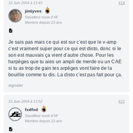
10 Juin 2004 à 13:45
#14
jimiyves
Squatteur·euse d’AF
Membre depuis 23 ans
Je sais pas mais ce qui est sur c'est que le v-amp
c'est vraiment super pour ce qui est disto, donc si le
son est mauvais ça vient d'autre chose. Pour les
harpèges que tu aies un ampli de merde ou un CAE
si tu as trop de gain tes arpèges vont faire de la
bouillie comme tu dis. La disto c'est pas fait pour ça.
signaler
10 Juin 2004 à 13:52
#15
fxdfxd
Squatteur·euse d’AF
Membre depuis 23 ans