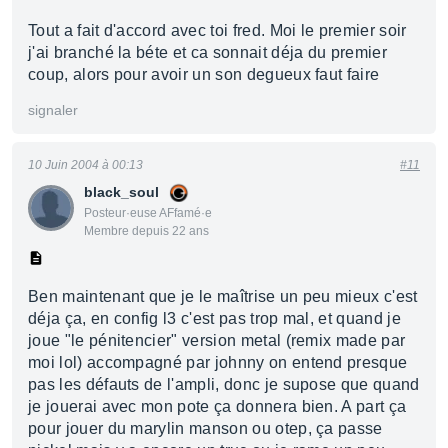
Tout a fait d'accord avec toi fred. Moi le premier soir
j'ai branché la béte et ca sonnait déja du premier
coup, alors pour avoir un son degueux faut faire
signaler
10 Juin 2004 à 00:13
#11
black_soul
Posteur·euse AFfamé·e
Membre depuis 22 ans
Ben maintenant que je le maîtrise un peu mieux c'est
déja ça, en config l3 c'est pas trop mal, et quand je
joue "le pénitencier" version metal (remix made par
moi lol) accompagné par johnny on entend presque
pas les défauts de l'ampli, donc je supose que quand
je jouerai avec mon pote ça donnera bien. A part ça
pour jouer du marylin manson ou otep, ça passe