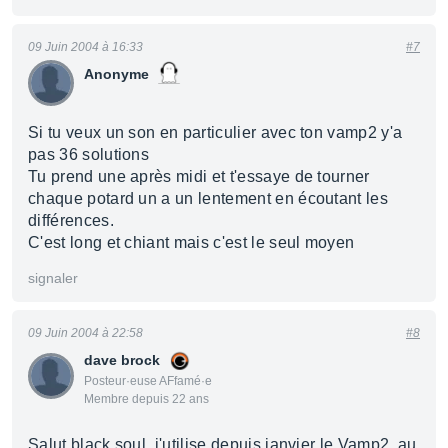
09 Juin 2004 à 16:33
#7
Anonyme
Si tu veux un son en particulier avec ton vamp2 y'a
pas 36 solutions
Tu prend une après midi et t'essaye de tourner
chaque potard un a un lentement en écoutant les
différences.
C'est long et chiant mais c'est le seul moyen
signaler
09 Juin 2004 à 22:58
#8
dave brock
Posteur·euse AFfamé·e
Membre depuis 22 ans
Salut black soul, j'utilise depuis janvier le Vamp2. au