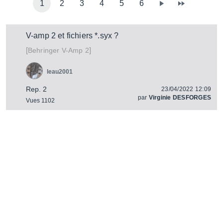
1
2
3
4
5
6
V-amp 2 et fichiers *.syx ?
[
]
V-Amp 2
Behringer
leau2001
Rep. 2
23/04/2022 12:09
par
Virginie DESFORGES
Vues 1102