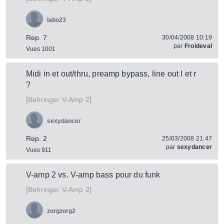
labo23
Rep. 7
30/04/2008 10:19
par
Froideval
Vues 1001
Midi in et out/thru, preamp bypass, line out l et r
?
[
]
V-Amp 2
Behringer
sexydancer
Rep. 2
25/03/2008 21:47
par
sexydancer
Vues 911
V-amp 2 vs. V-amp bass pour du funk
[
]
V-Amp 2
Behringer
zorgzorg2