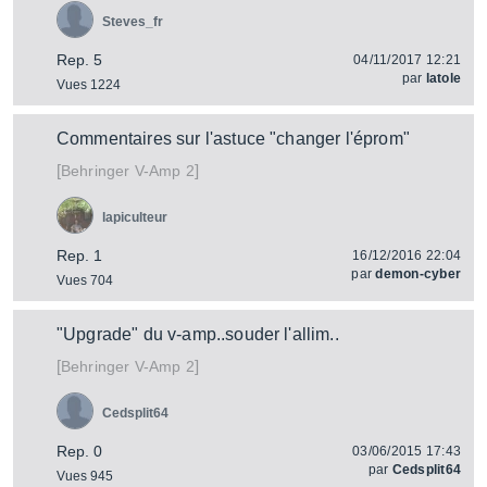
Steves_fr
Rep. 5
04/11/2017 12:21
par
latole
Vues 1224
Commentaires sur l'astuce "changer l'éprom"
[
]
V-Amp 2
Behringer
lapiculteur
Rep. 1
16/12/2016 22:04
par
demon-cyber
Vues 704
"Upgrade" du v-amp..souder l'allim..
[
]
V-Amp 2
Behringer
Cedsplit64
Rep. 0
03/06/2015 17:43
par
Cedsplit64
Vues 945