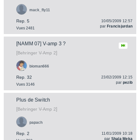
mack_fly11
Rep. 5
10/05/2009 12:57
par
Francisjurdan
Vues 2481
[NAMM 07] V-amp 3 ?
[
]
V-Amp 2
Behringer
bioman666
Rep. 32
23/02/2009 12:15
par
pezib
Vues 3146
Plus de Switch
[
]
V-Amp 2
Behringer
papach
Rep. 2
11/01/2009 10:18
par
Shala Meka