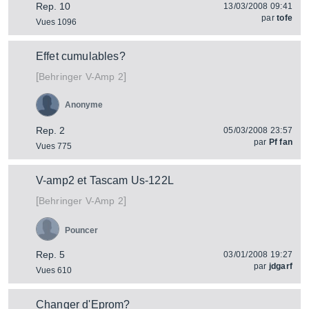
Rep. 10
13/03/2008 09:41
par
tofe
Vues 1096
Effet cumulables?
[
]
V-Amp 2
Behringer
Anonyme
Rep. 2
05/03/2008 23:57
par
Pf fan
Vues 775
V-amp2 et Tascam Us-122L
[
]
V-Amp 2
Behringer
Pouncer
Rep. 5
03/01/2008 19:27
par
jdgarf
Vues 610
Changer d'Eprom?