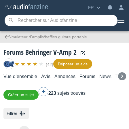
FR
Simulateur d'amplis/baffles guitare portable
Forums Behringer V-Amp 2
Déposer un avis
(42)
Vue d’ensemble
Avis
Annonces
Forums
News
Tutori
223
sujets trouvés
Créer un sujet
Filtrer