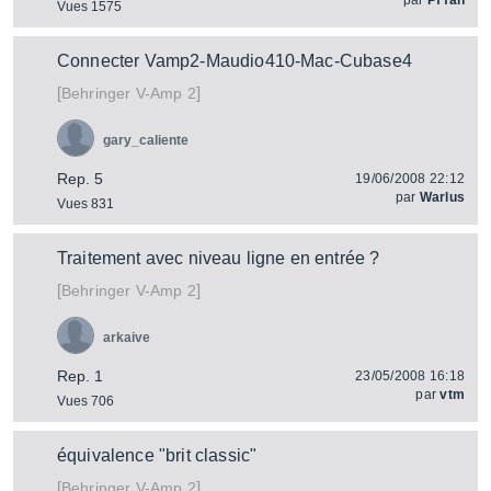
par
Pf fan
Vues 1575
Connecter Vamp2-Maudio410-Mac-Cubase4
[
]
V-Amp 2
Behringer
gary_caliente
Rep. 5
19/06/2008 22:12
par
Warlus
Vues 831
Traitement avec niveau ligne en entrée ?
[
]
V-Amp 2
Behringer
arkaive
Rep. 1
23/05/2008 16:18
par
vtm
Vues 706
équivalence "brit classic"
[
]
V-Amp 2
Behringer