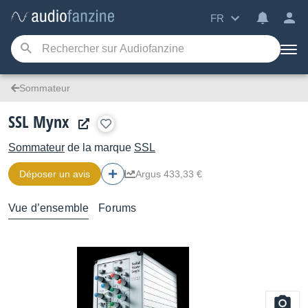
FR
Sommateur
SSL Mynx
Sommateur
de la marque
SSL
Déposer un avis
Argus 433,33 €
Vue d’ensemble
Forums