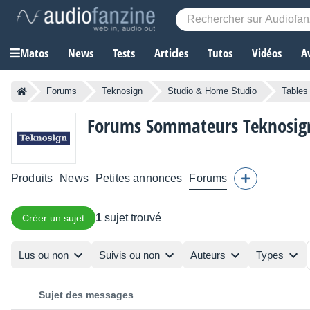
Matos
News
Tests
Articles
Tutos
Vidéos
A
Forums
Teknosign
Studio & Home Studio
Tables
Forums Sommateurs Teknosig
Produits
News
Petites annonces
Forums
1
sujet trouvé
Créer un sujet
Lus ou non
Suivis ou non
Auteurs
Types
Sujet des messages