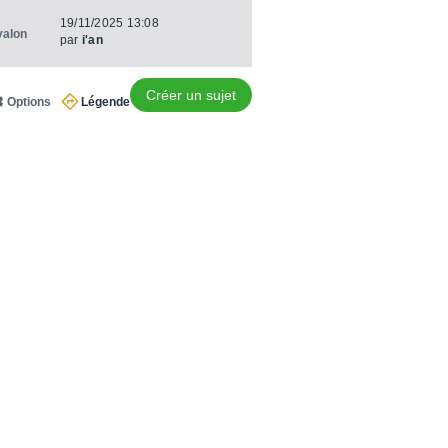
19/11/2025 13:08
valon
par
i'an
Créer un sujet
Options
Légende