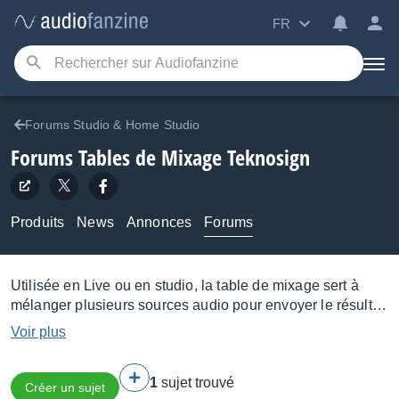
FR
Forums Studio & Home Studio
Forums Tables de Mixage Teknosign
Produits
News
Annonces
Forums
Utilisée en Live ou en studio, la table de mixage sert à
mélanger plusieurs sources audio pour envoyer le résultat
vers un système de diffusion ou d'enregistrement.
Voir plus
Analogique ou numérique, la console s'organise en une
section Maître et plusieurs tranches, chaque tranche
1
sujet trouvé
correspondant à une source et comportant plusieurs
Créer un sujet