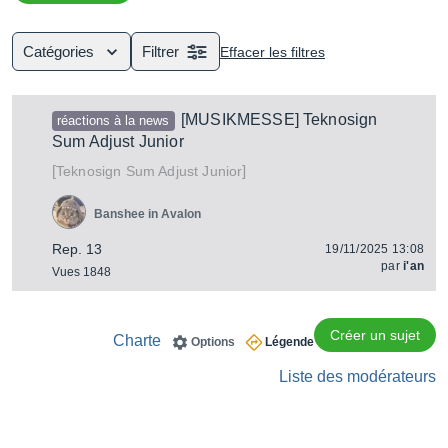
étages : entrée physique, réglages de volume,
panoramique, égaliseur (voir compresseur), envoi et
insertion d'effet, etc.
Catégories
Filtrer
Effacer les filtres
[MUSIKMESSE] Teknosign
réactions à la news
Sum Adjust Junior
[
]
Sum Adjust Junior
Teknosign
Banshee in Avalon
Rep. 13
19/11/2025 13:08
par
i'an
Vues 1848
Créer un sujet
Charte
Options
Légende
Liste des modérateurs