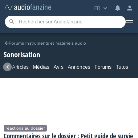
FR
Forums Instruments et matériels audio
Sonorisation
ews
Articles
Médias
Avis
Annonces
Forums
Tutos
réactions au dossier
Commentaires sur le dossier : Petit guide de survie