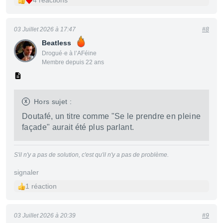
4 réactions
03 Juillet 2026 à 17:47
#8
Beatless
Drogué·e à l’AFéine
Membre depuis 22 ans
x
Hors sujet :
Doutafé, un titre comme "Se le prendre en pleine
façade" aurait été plus parlant.
S'il n'y a pas de solution, c'est qu'il n'y a pas de problème.
signaler
1 réaction
03 Juillet 2026 à 20:39
#9