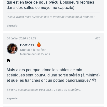
qui est en face de nous (vécu à plusieurs reprises
dans des salles de moyenne capacité).
Putain Walter mais qu'est-ce que le Vietnam vient foutre là-dedans ?
signaler
06 Juillet 2026 à 19:32
#20
Beatless
Drogué·e à l’AFéine
Membre depuis 22 ans
Mais alors pourquoi donc les tables de mix
scéniques sont pourvu d'une sortie stéréo (à minima)
et que les tranches ont un potard panoramique? 🤔
S'il n'y a pas de solution, c'est qu'il n'y a pas de problème.
signaler