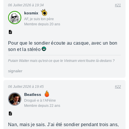
06 Juillet 2026 à 19:34
#21
kosmix
AF, je suis ton père
Membre depuis 20 ans
Pour que le sondier écoute au casque, avec un bon
son et la stéréo
Putain Walter mais qu'est-ce que le Vietnam vient foutre là-dedans ?
signaler
06 Juillet 2026 à 19:45
#22
Beatless
Drogué·e à l’AFéine
Membre depuis 22 ans
Nan, mais je sais. J'ai été sondier pendant trois ans,