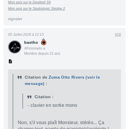
Mon avis sur le Dexibell S9
Mon avis sur le Studiologic Sledge 2
signaler
05 Juillet 2026 à 12:15
#16
bastho
AFicionado·a
Membre depuis 22 ans
Citation de
Zuma Otto Rivers
(voir le
message)
:
Citation :
- clavier en sortie mono
Non, s'il vous plaît Monsieur, stéréo... Ça
change tout, parole de pianiste/claviériste !