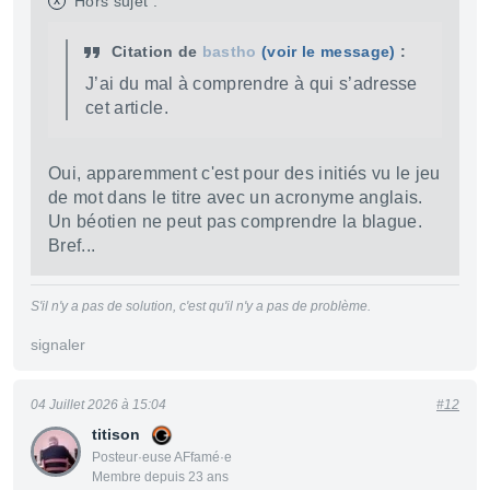
x
Hors sujet :
Citation de
bastho
(voir le message)
:
J’ai du mal à comprendre à qui s’adresse
cet article.
Oui, apparemment c'est pour des initiés vu le jeu
de mot dans le titre avec un acronyme anglais.
Un béotien ne peut pas comprendre la blague.
Bref...
S'il n'y a pas de solution, c'est qu'il n'y a pas de problème.
signaler
04 Juillet 2026 à 15:04
#12
titison
Posteur·euse AFfamé·e
Membre depuis 23 ans