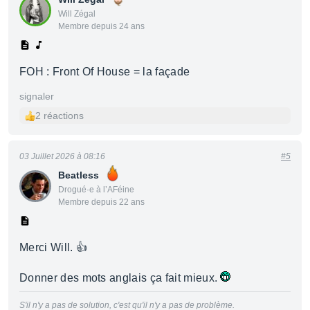
Will Zégal
Membre depuis 24 ans
FOH : Front Of House = la façade
signaler
2 réactions
03 Juillet 2026 à 08:16
#5
Beatless
Drogué·e à l’AFéine
Membre depuis 22 ans
Merci Will. 👍
Donner des mots anglais ça fait mieux.
S'il n'y a pas de solution, c'est qu'il n'y a pas de problème.