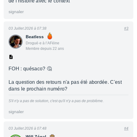
de l'histoire avec le context
signaler
03 Juillet 2026 à 07:38
#3
Beatless
Drogué·e à l’AFéine
Membre depuis 22 ans
FOH : quésaco? 🤔
La question des retours n'a pas été abordée. C'est
dans le prochain numéro?
S'il n'y a pas de solution, c'est qu'il n'y a pas de problème.
signaler
03 Juillet 2026 à 07:48
#4
Will Zégal