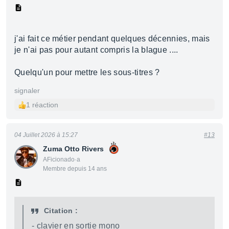
j'ai fait ce métier pendant quelques décennies, mais
je n'ai pas pour autant compris la blague ....
Quelqu'un pour mettre les sous-titres ?
signaler
1 réaction
04 Juillet 2026 à 15:27
#13
Zuma Otto Rivers
AFicionado·a
Membre depuis 14 ans
Citation :
- clavier en sortie mono