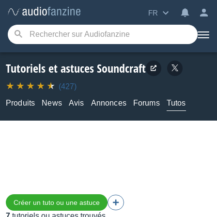
FR
Tutoriels et astuces Soundcraft
(427)
Produits
News
Avis
Annonces
Forums
Tutos
Créer un tuto ou une astuce
7
tutoriels ou astuces trouvés