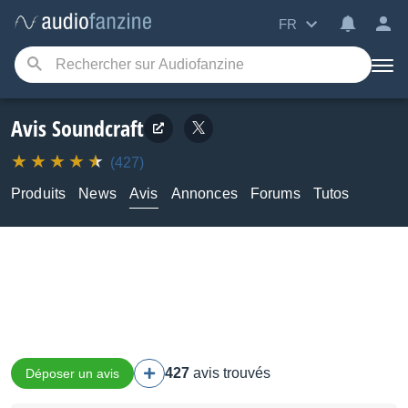
FR
Avis Soundcraft
(427)
Produits
News
Avis
Annonces
Forums
Tutos
427
avis trouvés
Déposer un avis