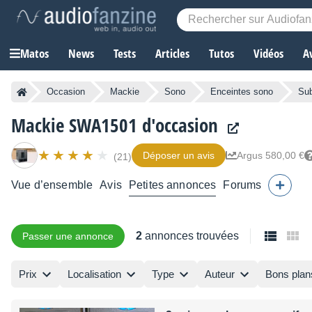
Matos
News
Tests
Articles
Tutos
Vidéos
A
Occasion
Mackie
Sono
Enceintes sono
Sub
Mackie SWA1501 d'occasion
Déposer un avis
Argus 580,00 €
(21)
Vue d’ensemble
Avis
Petites annonces
Forums
2
annonces trouvées
Passer une annonce
Prix
Localisation
Type
Auteur
Bons plan