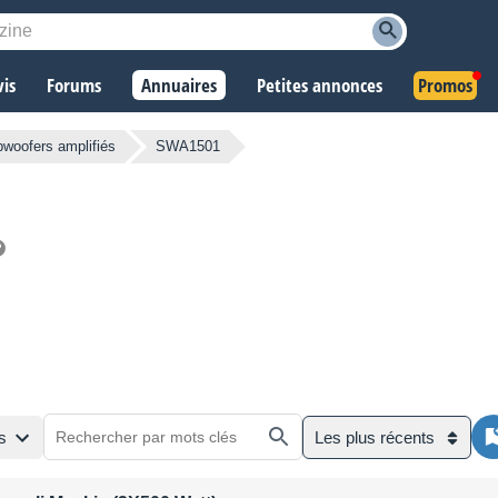
vis
Forums
Annuaires
Petites annonces
Promos
woofers amplifiés
SWA1501
s
Les plus récents