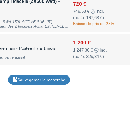
ampli Mackie (2X500 Watt) +
720 €
748,58 €
incl.
(ou 4x 197,68 €)
ine: SWA 1501 ACTIVE SUB 15”)
Baisse de prix de 28%
15" subwoofer chassis, 500W RMS 8
00W/2ohm, 1x2800W/4ohm). bridged,
1 200 €
jack input, Speakon output, ground lift.
ection, silent fan. Dimensions: 19”/2U.
ère main
- Postée il y a 1 mois
1 247,30 €
incl.
(ou 4x 329,34 €)
 2 tubes de liaison (têtes/caissons) 2
en vente aussi)
li) 2 Câbles d’alimentations (pour ampli
au crosseover)
Sauvegarder la recherche