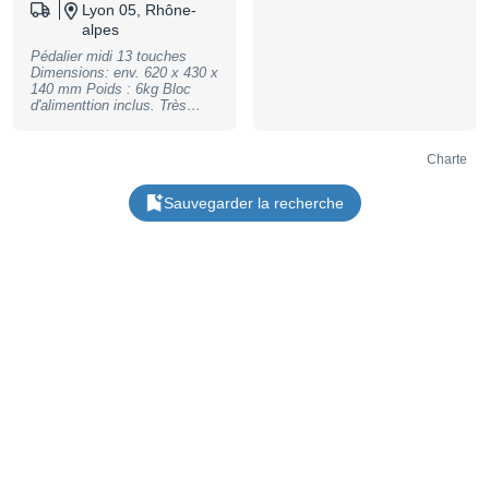
AAA Batteries; Bluetooth 4.2
Lyon 05, Rhône-
Low Energy; perfect for SL
alpes
Masterkeyboards to extend
their control capabilities; incl.
Pédalier midi 13 touches
collection of virtual
Dimensions: env. 620 x 430 x
instruments after hardware
140 mm Poids : 6kg Bloc
registration; dimensions
d'alimenttion inclus. Très
(WDH): 262 x 130 x 36 mm,
beau, pédales en bois, ne
weight: 570 g (without
bouge pas et très dynamique.
batteries), B-Stock with full
Sensible à la vitesse. État
Charte
warranty, may have slight
neuf, dans son carton
traces of use
d’origine. Il a juste été
Sauvegarder la recherche
essayé une fois mais n’a
jamais servi.