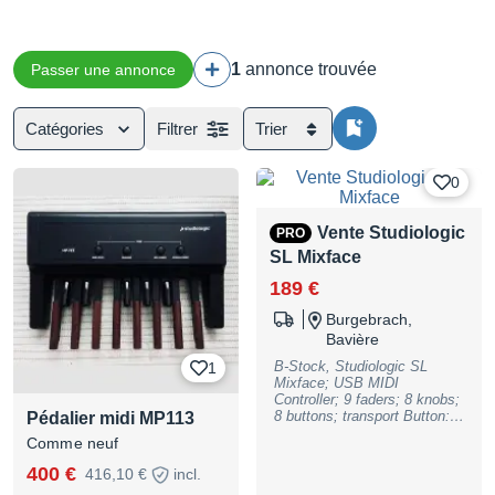
1
annonce trouvée
Passer une annonce
Catégories
Filtrer
Trier
0
Vente Studiologic
PRO
SL Mixface
189 €
Burgebrach,
Bavière
B-Stock, Studiologic SL
1
Mixface; USB MIDI
Controller; 9 faders; 8 knobs;
8 buttons; transport Button:
Pédalier midi MP113
Rew/FF/Stop/Play/Rec; cycle
Comme neuf
button; connector: micro USB
(Device), USB A Host;
400 €
416,10 €
incl.
Powered by Micro USB or