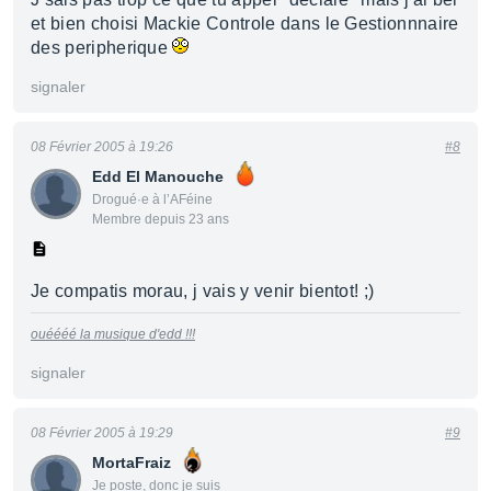
et bien choisi Mackie Controle dans le Gestionnnaire
des peripherique
signaler
08 Février 2005 à 19:26
#8
Edd El Manouche
Drogué·e à l’AFéine
Membre depuis 23 ans
Je compatis morau, j vais y venir bientot! ;)
ouéééé la musique d'edd !!!
signaler
08 Février 2005 à 19:29
#9
MortaFraiz
Je poste, donc je suis