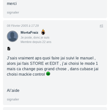
merci
signaler
08 Février 2005 à 17:29
#5
MortaFraiz
Je poste, donc je suis
Membre depuis 22 ans
J'sais vraiment aps quoi faire jai suivi le manuel ,
alors jai fais STORE et EDIT , j'ai choisi le mode 1
mais ca change pas grand chose , dans cubase jai
choisi mackie control
Al'aide
signaler