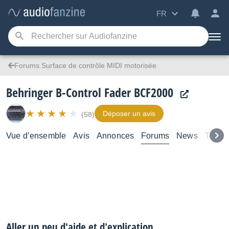
FR
Forums Surface de contrôle MIDI motorisée
Behringer B-Control Fader BCF2000
Déposer un avis
(58)
Vue d’ensemble
Avis
Annonces
Forums
News
Test
Aller un peu d'aide et d'explication