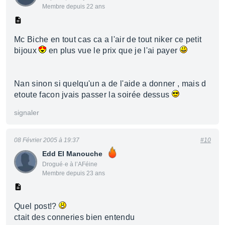
Membre depuis 22 ans
Mc Biche en tout cas ca a l'air de tout niker ce petit
bijoux
en plus vue le prix que je l'ai payer
Nan sinon si quelqu'un a de l'aide a donner , mais d
etoute facon jvais passer la soirée dessus
signaler
08 Février 2005 à 19:37
#10
Edd El Manouche
Drogué·e à l’AFéine
Membre depuis 23 ans
Quel post!?
ctait des conneries bien entendu