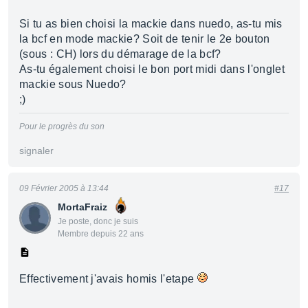
Si tu as bien choisi la mackie dans nuedo, as-tu mis
la bcf en mode mackie? Soit de tenir le 2e bouton
(sous : CH) lors du démarage de la bcf?
As-tu également choisi le bon port midi dans l'onglet
mackie sous Nuedo?
;)
Pour le progrès du son
signaler
09 Février 2005 à 13:44
#17
MortaFraiz
Je poste, donc je suis
Membre depuis 22 ans
Effectivement j'avais homis l'etape