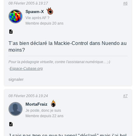
08 Février 2005 à 19:17
#6
Spawn-X
Vie après AF ?
Membre depuis 20 ans
T'as bien déclaré la Mackie-Control dans Nuendo au
moins?
Pour la pédagogie virtuelle, contre l'assistanat numérique... ;-)
-
Espace-Cubase.org
signaler
08 Février 2005 à 19:24
#7
MortaFraiz
Je poste, donc je suis
Membre depuis 22 ans
J sais pas trop ce que tu appel "déclaré" mais j'ai bel