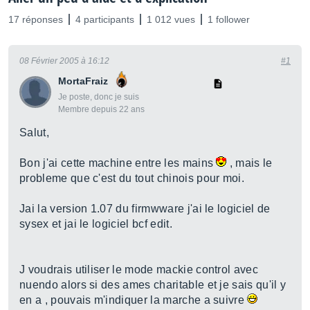
17 réponses
4 participants
1 012 vues
1 follower
08 Février 2005 à 16:12
#1
MortaFraiz
Je poste, donc je suis
Membre depuis 22 ans
Salut,
Bon j'ai cette machine entre les mains
, mais le
probleme que c'est du tout chinois pour moi.
Jai la version 1.07 du firmwware j'ai le logiciel de
sysex et jai le logiciel bcf edit.
J voudrais utiliser le mode mackie control avec
nuendo alors si des ames charitable et je sais qu'il y
en a , pouvais m'indiquer la marche a suivre