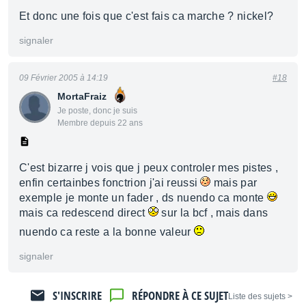
Et donc une fois que c'est fais ca marche ? nickel?
signaler
09 Février 2005 à 14:19
#18
MortaFraiz
Je poste, donc je suis
Membre depuis 22 ans
C'est bizarre j vois que j peux controler mes pistes ,
enfin certainbes fonctrion j'ai reussi
mais par
exemple je monte un fader , ds nuendo ca monte
mais ca redescend direct
sur la bcf , mais dans
nuendo ca reste a la bonne valeur
signaler
S'INSCRIRE
RÉPONDRE À CE SUJET
< Liste des sujets