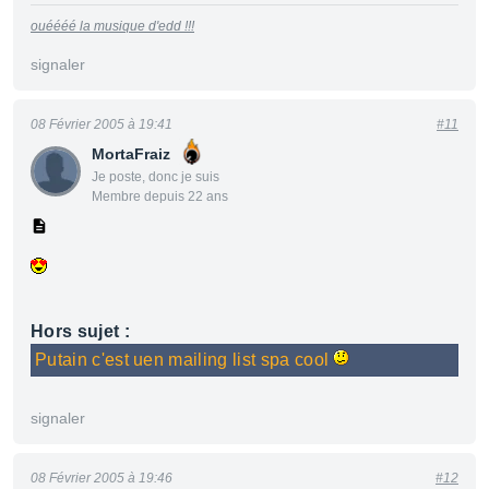
ouéééé la musique d'edd !!!
signaler
08 Février 2005 à 19:41
#11
MortaFraiz
Je poste, donc je suis
Membre depuis 22 ans
Hors sujet :
Putain c'est uen mailing list spa cool
signaler
08 Février 2005 à 19:46
#12