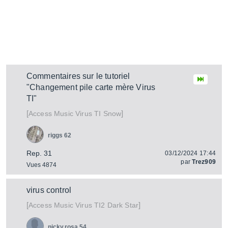
Commentaires sur le tutoriel
"Changement pile carte mère Virus
TI"
[
]
Virus TI Snow
Access Music
riggs 62
Rep. 31
03/12/2024 17:44
par
Trez909
Vues 4874
virus control
[
]
Virus TI2 Dark Star
Access Music
nicky.rosa.54