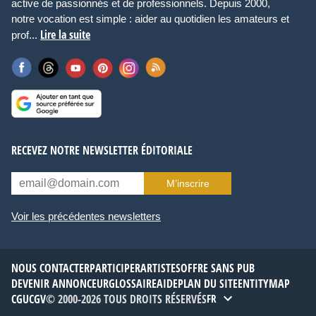
active de passionnés et de professionnels. Depuis 2000,
notre vocation est simple : aider au quotidien les amateurs et
Lire la suite
prof...
RECEVEZ NOTRE NEWSLETTER ÉDITORIALE
M’inscrire
Voir les précédentes newsletters
NOUS CONTACTER
PARTICIPER
ARTISTES
OFFRE SANS PUB
DEVENIR ANNONCEUR
GLOSSAIRE
AIDE
PLAN DU SITE
ENTITYMAP
CGU
CGV
© 2000-2026 TOUS DROITS RÉSERVÉS
FR