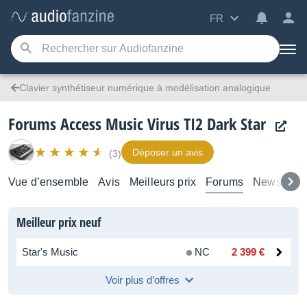
FR
Clavier synthétiseur numérique à modélisation analogique
Forums Access Music Virus TI2 Dark Star
Déposer un avis
(3)
Vue d’ensemble
Avis
Meilleurs prix
Forums
News
Tut
Meilleur prix neuf
Star's Music
NC
2 399 €
Voir plus d’offres