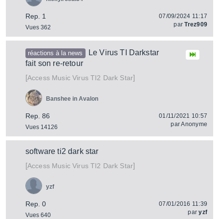
Rep. 1
07/09/2024 11:17
par
Trez909
Vues 362
Le Virus TI Darkstar
réactions à la news
fait son re-retour
[
]
Virus TI2 Dark Star
Access Music
Banshee in Avalon
Rep. 86
01/11/2021 10:57
par
Anonyme
Vues 14126
software ti2 dark star
[
]
Virus TI2 Dark Star
Access Music
yzf
Rep. 0
07/01/2016 11:39
par
yzf
Vues 640