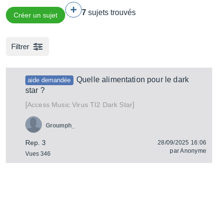
7
sujets trouvés
Créer un sujet
Filtrer
Quelle alimentation pour le dark
aide demandée
star ?
[
]
Virus TI2 Dark Star
Access Music
Groumph_
Rep. 3
28/09/2025 16:06
par
Anonyme
Vues 346