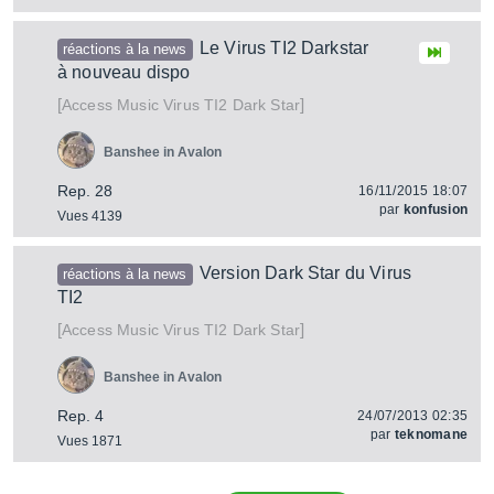
Le Virus TI2 Darkstar
réactions à la news
à nouveau dispo
[
]
Virus TI2 Dark Star
Access Music
Banshee in Avalon
Rep. 28
16/11/2015 18:07
par
konfusion
Vues 4139
Version Dark Star du Virus
réactions à la news
TI2
[
]
Virus TI2 Dark Star
Access Music
Banshee in Avalon
Rep. 4
24/07/2013 02:35
par
teknomane
Vues 1871