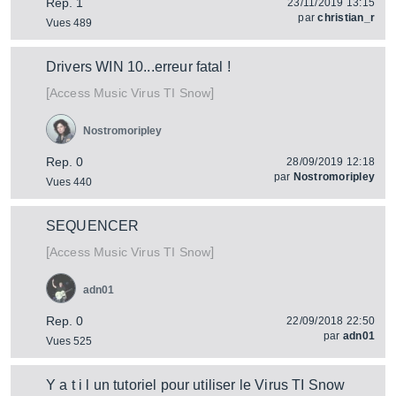
Rep. 1
23/11/2019 13:15
par
christian_r
Vues 489
Drivers WIN 10...erreur fatal !
[
]
Virus TI Snow
Access Music
Nostromoripley
Rep. 0
28/09/2019 12:18
par
Nostromoripley
Vues 440
SEQUENCER
[
]
Virus TI Snow
Access Music
adn01
Rep. 0
22/09/2018 22:50
par
adn01
Vues 525
Y a t i l un tutoriel pour utiliser le Virus TI Snow