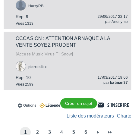
HarryRB
Rep. 9
29/06/2017 22:17
par
Anonyme
Vues 1313
OCCASION : ATTENTION ARNAQUE A LA
VENTE SOYEZ PRUDENT
[
]
Virus TI Snow
Access Music
pierresilex
Rep. 10
17/03/2017 19:06
par
batman37
Vues 2599
Créer un sujet
S'INSCRIRE
Options
Légende
Liste des modérateurs
Charte
1
2
3
4
5
6