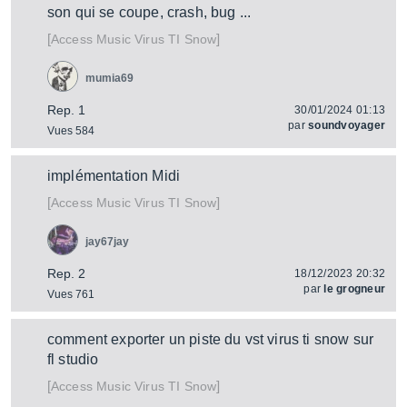
son qui se coupe, crash, bug ...
[
]
Virus TI Snow
Access Music
mumia69
Rep. 1
30/01/2024 01:13
par
soundvoyager
Vues 584
implémentation Midi
[
]
Virus TI Snow
Access Music
jay67jay
Rep. 2
18/12/2023 20:32
par
le grogneur
Vues 761
comment exporter un piste du vst virus ti snow sur
fl studio
[
]
Virus TI Snow
Access Music