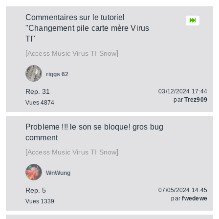
Commentaires sur le tutoriel
"Changement pile carte mère Virus
TI"
[
]
Virus TI Snow
Access Music
riggs 62
Rep. 31
03/12/2024 17:44
par
Trez909
Vues 4874
Probleme !!! le son se bloque! gros bug
comment
[
]
Virus TI Snow
Access Music
WnWung
Rep. 5
07/05/2024 14:45
par
fwedewe
Vues 1339