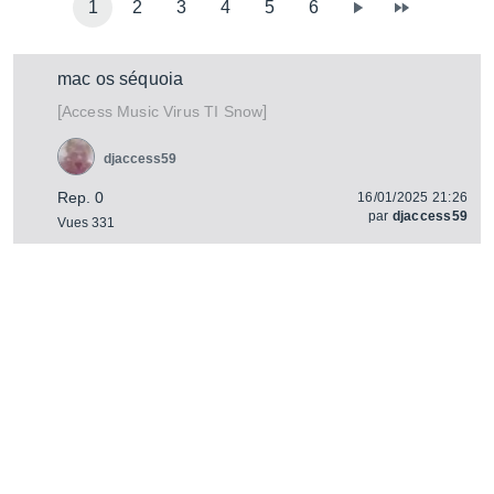
1
2
3
4
5
6
mac os séquoia
[
]
Virus TI Snow
Access Music
djaccess59
Rep. 0
16/01/2025 21:26
par
djaccess59
Vues 331