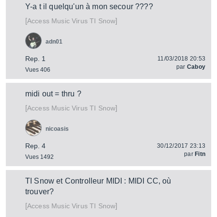
Y-a t il quelqu'un à mon secour ????
[
]
Virus TI Snow
Access Music
adn01
Rep. 1
11/03/2018 20:53
par
Caboy
Vues 406
midi out = thru ?
[
]
Virus TI Snow
Access Music
nicoasis
Rep. 4
30/12/2017 23:13
par
Fitn
Vues 1492
TI Snow et Controlleur MIDI : MIDI CC, où
trouver?
[
]
Virus TI Snow
Access Music