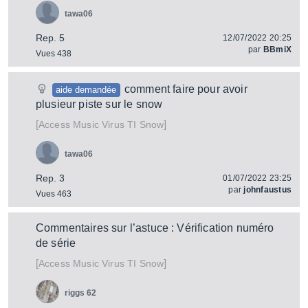
tawa06
Rep. 5
12/07/2022 20:25
par
BBmiX
Vues 438
comment faire pour avoir
aide demandée
plusieur piste sur le snow
[
]
Virus TI Snow
Access Music
tawa06
Rep. 3
01/07/2022 23:25
par
johnfaustus
Vues 463
Commentaires sur l’astuce : Vérification numéro
de série
[
]
Virus TI Snow
Access Music
riggs 62