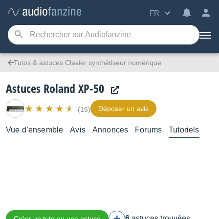
FR
Tutos & astuces Clavier synthétiseur numérique
Astuces Roland XP-50
Déposer un avis
(15)
Vue d’ensemble
Avis
Annonces
Forums
Tutoriels
6
astuces trouvées
Créer un tuto ou une astuce