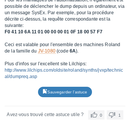
possible de déclencher le dump depuis un ordinateur, via
un message SysEx. Par exemple, pour la procédure
décrite ci-dessus, la requête correspondante est la
suivante:
F0 41 10 6A 11 01 00 00 00 01 0F 18 00 57 F7
Ceci est valable pour l'ensemble des machines Roland
de la famille du
JV-1080
(code
6A
).
Plus d'infos sur l'excellent site Lilchips:
http://www.lilchips.com/oldsite/roland/synths/jvxp/technic
al/dumpreq.asp
Sauvegarder l’astuce
Avez-vous trouvé cette astuce utile ?
0
1