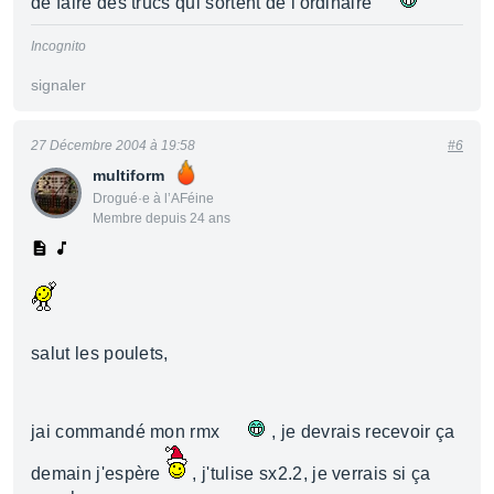
de faire des trucs qui sortent de l'ordinaire
Incognito
signaler
27 Décembre 2004 à 19:58
#6
multiform
Drogué·e à l’AFéine
Membre depuis 24 ans
salut les poulets,
jai commandé mon rmx
, je devrais recevoir ça
demain j'espère
, j'tulise sx2.2, je verrais si ça