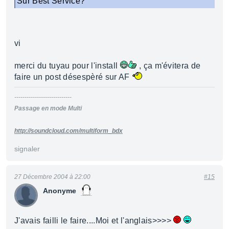
Sur Best Service?
vi
merci du tuyau pour l'install
, ça m'évitera de
faire un post désespèré sur AF
----------------------------
Passage en mode Multi
http://soundcloud.com/multiform_bdx
signaler
27 Décembre 2004 à 22:00
#15
Anonyme
J'avais failli le faire....Moi et l'anglais>>>>