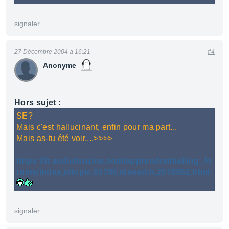
signaler
27 Décembre 2004 à 16:21
#4
Anonyme
Hors sujet :
SE?
Mais c'est hallucinant, enfin pour ma part...
Mais as-tu été voir....>>>>
https://fr.audiofanzine.com/apprendre/mailing_fo
rums/index,idtopic,85786,idsearch,2578862.html
signaler