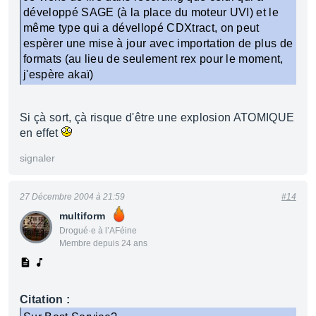
développé SAGE (à la place du moteur UVI) et le
même type qui a dévellopé CDXtract, on peut
espèrer une mise à jour avec importation de plus de
formats (au lieu de seulement rex pour le moment,
j'espère akaï)
Si çà sort, çà risque d'être une explosion ATOMIQUE
en effet
signaler
27 Décembre 2004 à 21:59
#14
multiform
Drogué·e à l’AFéine
Membre depuis 24 ans
Citation :