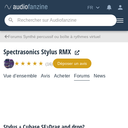
FR
Forums Synthé percussif ou boîte à rythmes virtuel
Spectrasonics Stylus RMX
Déposer un avis
(16)
Vue d’ensemble
Avis
Acheter
Forums
News
Stylus + Cubase SE>Drag and drop?