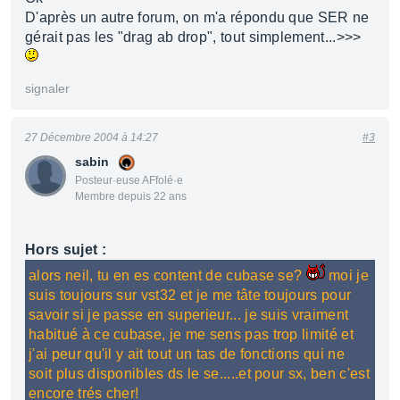
D'après un autre forum, on m'a répondu que SER ne
gérait pas les "drag ab drop", tout simplement...>>>
signaler
27 Décembre 2004 à 14:27
#3
sabin
Posteur·euse AFfolé·e
Membre depuis 22 ans
Hors sujet :
alors neil, tu en es content de cubase se?
moi je
suis toujours sur vst32 et je me tâte toujours pour
savoir si je passe en superieur... je suis vraiment
habitué à ce cubase, je me sens pas trop limité et
j'ai peur qu'il y ait tout un tas de fonctions qui ne
soit plus disponibles ds le se.....et pour sx, ben c'est
encore trés cher!