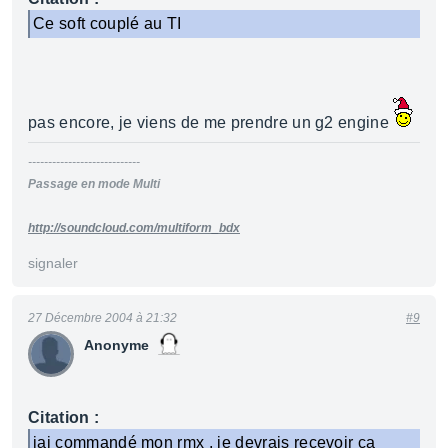
Ce soft couplé au TI
pas encore, je viens de me prendre un g2 engine
----------------------------
Passage en mode Multi
http://soundcloud.com/multiform_bdx
signaler
27 Décembre 2004 à 21:32
#9
Anonyme
Citation :
jai commandé mon rmx , je devrais recevoir ça