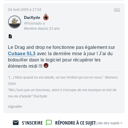
04 Avril 2005 à 17:54
#21
DarXyde
AFicionado·a
Membre depuis 23 ans
Le Drag and drop ne fonctionne pas également sur
Cubase SL3
avec la dernière mise à jour ! J'ai du
bidouiller dasn le logiciel pour récupérer les
éléments midi !!!
“(...) Mais quand on est adulte, on tue l'enfant qui est en nous.
”
Mamoru
Oshii
"Moi j'suis pas un bourreau, alors il s'occupe de ma musique et moi de
ma vie d'adulte" DarXyde
signaler
S'INSCRIRE
RÉPONDRE À CE SUJET
< Liste des sujets