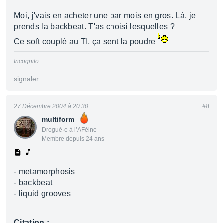
Moi, j'vais en acheter une par mois en gros. Là, je
prends la backbeat. T'as choisi lesquelles ?
Ce soft couplé au TI, ça sent la poudre
Incognito
signaler
27 Décembre 2004 à 20:30
#8
multiform
Drogué·e à l’AFéine
Membre depuis 24 ans
- metamorphosis
- backbeat
- liquid grooves
Citation :