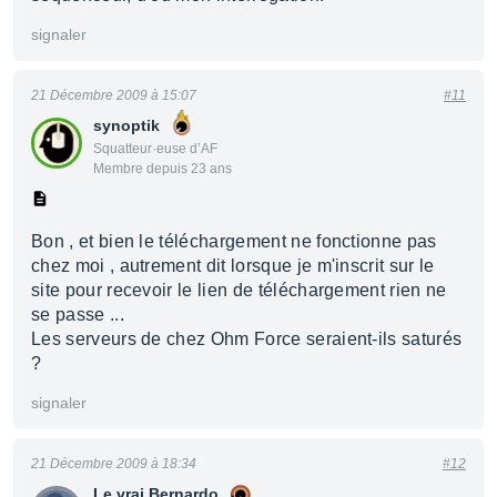
signaler
21 Décembre 2009 à 15:07
#11
synoptik
Squatteur·euse d’AF
Membre depuis 23 ans
Bon , et bien le téléchargement ne fonctionne pas
chez moi , autrement dit lorsque je m'inscrit sur le
site pour recevoir le lien de téléchargement rien ne
se passe ...
Les serveurs de chez Ohm Force seraient-ils saturés
?
signaler
21 Décembre 2009 à 18:34
#12
Le vrai Bernardo