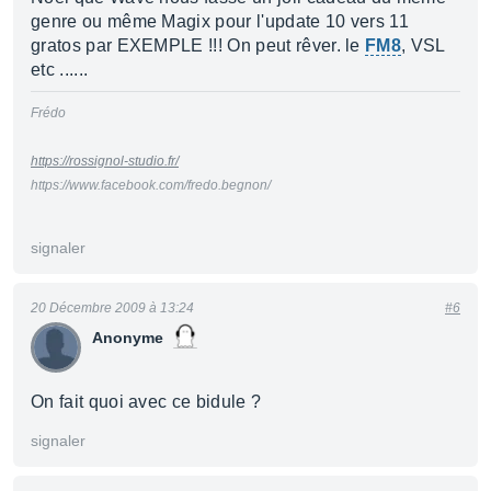
genre ou même Magix pour l'update 10 vers 11
gratos par EXEMPLE !!! On peut rêver. le
FM8
, VSL
etc ......
Frédo
https://rossignol-studio.fr/
https://www.facebook.com/fredo.begnon/
signaler
20 Décembre 2009 à 13:24
#6
Anonyme
On fait quoi avec ce bidule ?
signaler