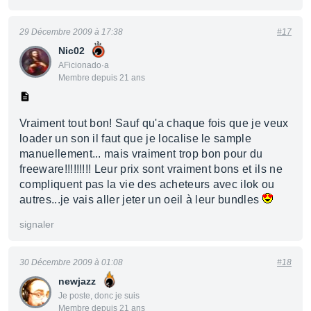
29 Décembre 2009 à 17:38
#17
Nic02
AFicionado·a
Membre depuis 21 ans
Vraiment tout bon! Sauf qu'a chaque fois que je veux
loader un son il faut que je localise le sample
manuellement... mais vraiment trop bon pour du
freeware!!!!!!!!! Leur prix sont vraiment bons et ils ne
compliquent pas la vie des acheteurs avec ilok ou
autres...je vais aller jeter un oeil à leur bundles
signaler
30 Décembre 2009 à 01:08
#18
newjazz
Je poste, donc je suis
Membre depuis 21 ans