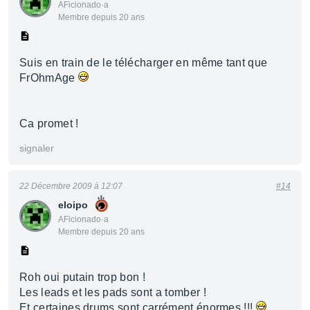
AFicionado·a
Membre depuis 20 ans
Suis en train de le télécharger en même tant que
FrOhmAge
Ca promet !
signaler
22 Décembre 2009 à 12:07
#14
eloipo
AFicionado·a
Membre depuis 20 ans
Roh oui putain trop bon !
Les leads et les pads sont a tomber !
Et certaines drums sont carrément énormes !!!